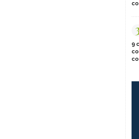
co
9 c
co
co