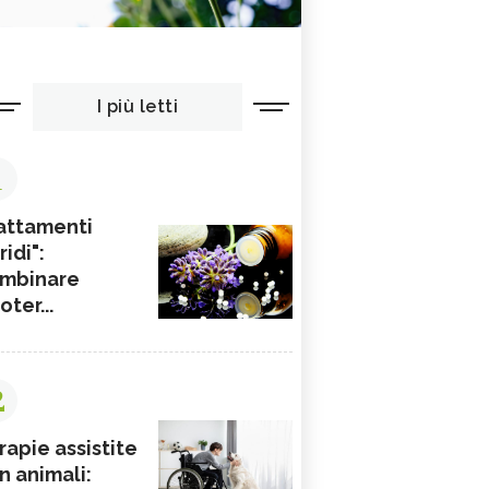
I più letti
1
attamenti
ridi":
mbinare
ioter...
2
rapie assistite
n animali: