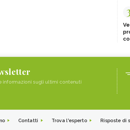
Ve
pr
co
ewsletter
e informazioni sugli ultimi contenuti
mo
Contatti
Trova l'esperto
Risposte di 