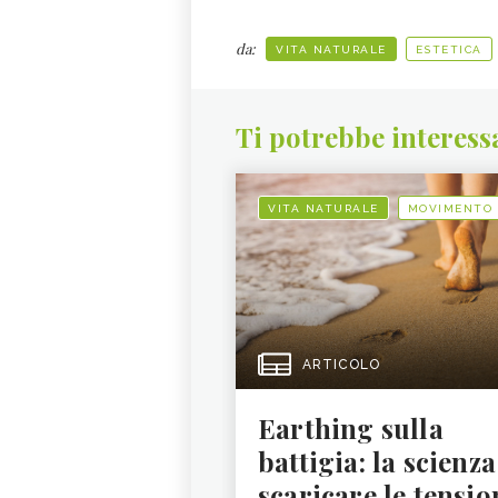
da:
VITA NATURALE
ESTETICA
Ti potrebbe interess
VITA NATURALE
MOVIMENTO
ARTICOLO
Earthing sulla
battigia: la scienza
scaricare le tensio