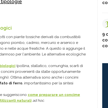
e tipologie
co
logici
9 c
otti con piante tossiche derivati da combustibili
co
ontengono piombo, cadmio, mercurio e arsenico e
co
reno e nelle acque freatiche. A questo si aggiunge il
, dannoso per l'ambiente. Le alternative ecologiche
biologici
(pollina, stallatico, cornunghia, scarti di
no concimi provenienti da stalle opportunamente
 funghi). Ottima alternativa sono anche i concimi
fato di ferro
, importantissimo per la sintesi
 che suggeriscono
come preparare un concime
tilizzanti naturali
ad hoc
.