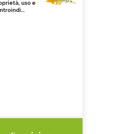
oprietà, uso e
ntroindi...