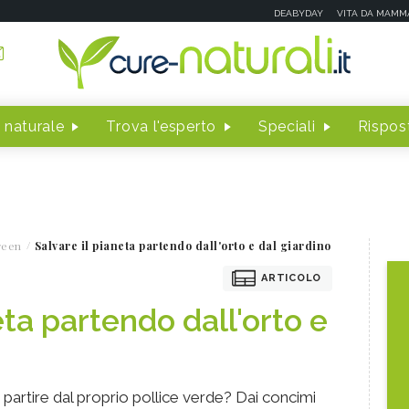
DEABYDAY
VITA DA MAMM
 naturale
Trova l'esperto
Speciali
Rispost
reen
Salvare il pianeta partendo dall'orto e dal giardino
ARTICOLO
eta partendo dall'orto e
 partire dal proprio pollice verde? Dai concimi