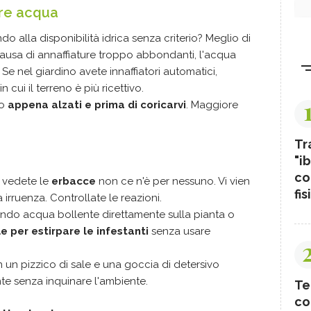
are acqua
do alla disponibilità idrica senza criterio? Meglio di
ausa di annaffiature troppo abbondanti, l'acqua
 Se nel giardino avete innaffiatori automatici,
 cui il terreno è più ricettivo.
lo
appena alzati e prima di coricarvi
. Maggiore
Tr
"ib
co
o vedete le
erbacce
non ce n'è per nessuno. Vi vien
fis
 irruenza. Controllate le reazioni.
ando acqua bollente direttamente sulla pianta o
 per estirpare le infestanti
senza usare
 un pizzico di sale e una goccia di detersivo
ante senza inquinare l'ambiente.
Te
co