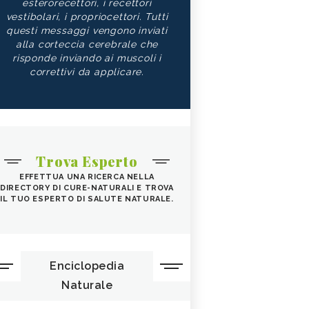
esterorecettori, i recettori
vestibolari, i propriocettori. Tutti
questi messaggi vengono inviati
alla corteccia cerebrale che
risponde inviando ai muscoli i
correttivi da applicare.
Trova Esperto
EFFETTUA UNA RICERCA NELLA
DIRECTORY DI CURE-NATURALI E TROVA
IL TUO ESPERTO DI SALUTE NATURALE.
Enciclopedia
Naturale