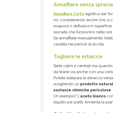
Annaffiare senza sprec
Annaffiare l'orto
significa dar fon
no, considerando anche che, a c
evapora o defluisce in superficie.
lasciate che funzionino nelle ore in
Se annaffiate manualmente, fate
cautela nei periodi di siccità.
Togliere le erbacce
Siete calmi e centrati ma quand
da tirarle via anche con una certa
Potete estirpare le erbacce vers
scegliendo un
prodotto naturale
sostanze chimiche pericolose
.
Un esempio? L'
aceto bianco
con
liquido per piatti. Annienta le pi