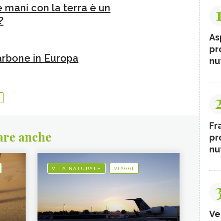
e mani con la terra è un
?
As
pr
carbone in Europa
nut
Fr
are anche
pr
nut
VITA NATURALE
VIAGGI
Ve