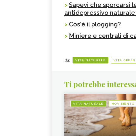
>
Sapevi che sporcarsi l
antidepressivo naturale
>
Cos'è il plogging?
>
Miniere e centrali di 
da:
VITA NATURALE
VITA GREEN
Ti potrebbe interess
VITA NATURALE
MOVIMENTO