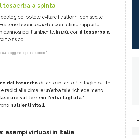
il tosaerba a spinta
ecologico, potete evitare i trattorini con sedile
. Esistono buoni tosaerba con ottimo rapporto
n dannosi per l'ambiente. In più, con il
tosaerba a
cizio fisico.
nua a leggere dopo la pubblicità
lame del tosaerba
di tanto in tanto. Un taglio pulito
e radici alla cima, e un'erba tale richiede meno
lasciare sul terreno l'erba tagliata
?
rreno
nutrienti vitali
.
 esempi virtuosi in Italia