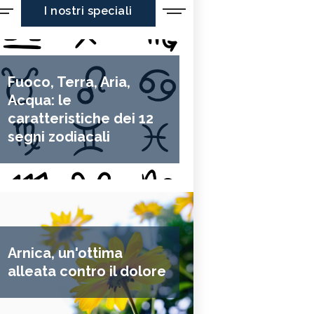
I nostri speciali
Fuoco, Terra, Aria,
Acqua: le
caratteristiche dei 12
segni zodiacali
Arnica, un'ottima
alleata contro il dolore