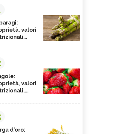
1
paragi:
oprietà, valori
rizionali...
2
agole:
oprietà, valori
rizionali,...
3
rga d'oro: