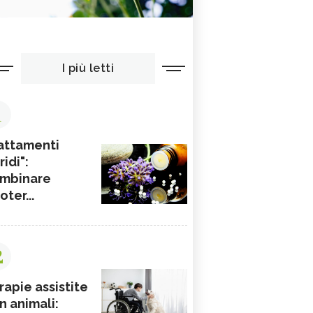
I più letti
1
attamenti
ridi":
mbinare
ioter...
2
rapie assistite
n animali: