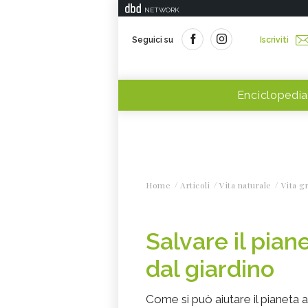
NETWORK
Seguici su
Iscriviti
Enciclopedia
Home
Articoli
Vita naturale
Vita g
Salvare il pian
dal giardino
Come si può aiutare il pianeta a