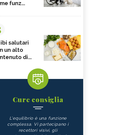
me funz...
3
ibi salutari
n un alto
ntenuto di...
Cure consiglia
L'equilibrio è una funzione
complessa. Vi partecipano i
recettori visivi, gli