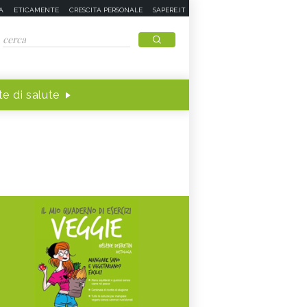
A
ETICAMENTE
CRESCITA PERSONALE
SAPERE.IT
e di salute