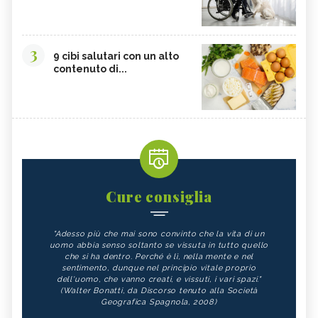
3
9 cibi salutari con un alto
contenuto di...
Cure consiglia
"Adesso più che mai sono convinto che la vita di un
uomo abbia senso soltanto se vissuta in tutto quello
che si ha dentro. Perché è lì, nella mente e nel
sentimento, dunque nel principio vitale proprio
dell'uomo, che vanno creati, e vissuti, i vari spazi."
(Walter Bonatti, da Discorso tenuto alla Società
Geografica Spagnola, 2008)