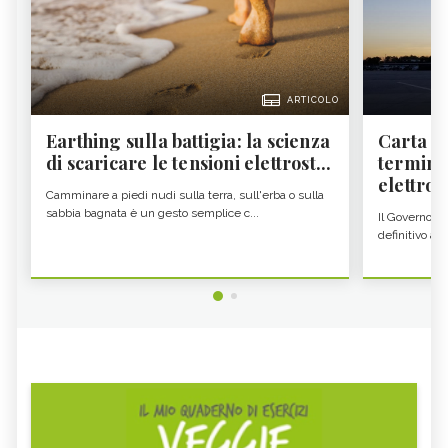
ARTICOLO
Earthing sulla battigia: la scienza
Carta d'
di scaricare le tensioni elettrost...
termine
elettron
Camminare a piedi nudi sulla terra, sull'erba o sulla
sabbia bagnata è un gesto semplice c...
Il Governo c
definitivo all