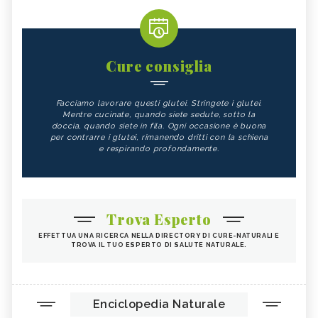
Cure consiglia
Facciamo lavorare questi glutei. Stringete i glutei.
Mentre cucinate, quando siete sedute, sotto la
doccia, quando siete in fila. Ogni occasione è buona
per contrarre i glutei, rimanendo dritti con la schiena
e respirando profondamente.
Trova Esperto
EFFETTUA UNA RICERCA NELLA DIRECTORY DI CURE-NATURALI E
TROVA IL TUO ESPERTO DI SALUTE NATURALE.
Enciclopedia Naturale