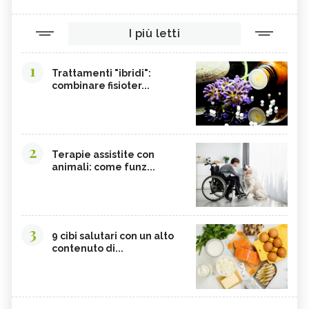
I più letti
1
Trattamenti "ibridi":
combinare fisioter...
2
Terapie assistite con
animali: come funz...
3
9 cibi salutari con un alto
contenuto di...