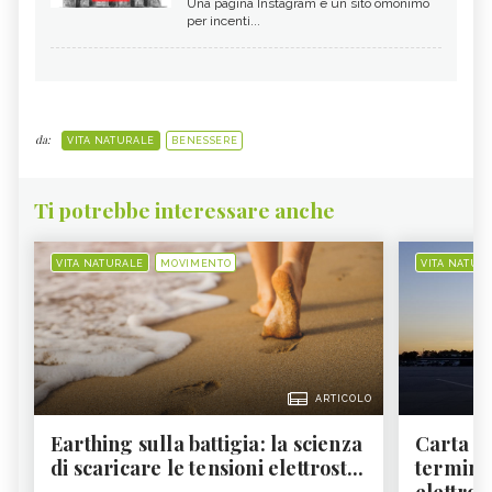
Una pagina Instagram e un sito omonimo
per incenti...
da:
VITA NATURALE
BENESSERE
Ti potrebbe interessare anche
VITA NATURALE
MOVIMENTO
VITA NATUR
ARTICOLO
Earthing sulla battigia: la scienza
Carta d'
di scaricare le tensioni elettrost...
termine
elettron