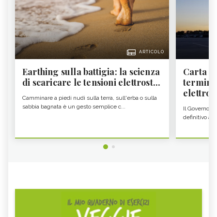
ARTICOLO
Earthing sulla battigia: la scienza
Carta d'
di scaricare le tensioni elettrost...
termine
elettron
Camminare a piedi nudi sulla terra, sull'erba o sulla
sabbia bagnata è un gesto semplice c...
Il Governo c
definitivo all