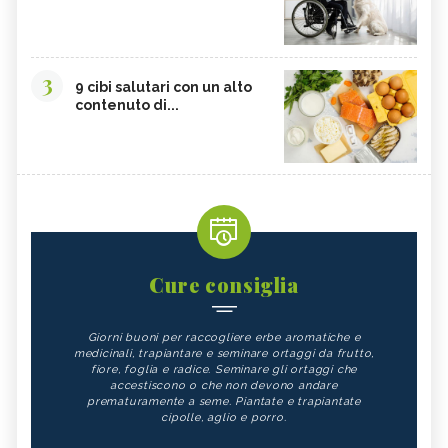
3
9 cibi salutari con un alto
contenuto di...
Cure consiglia
Giorni buoni per raccogliere erbe aromatiche e
medicinali, trapiantare e seminare ortaggi da frutto,
fiore, foglia e radice. Seminare gli ortaggi che
accestiscono o che non devono andare
prematuramente a seme. Piantate e trapiantate
cipolle, aglio e porro.