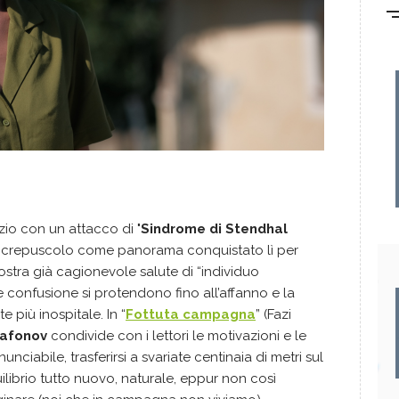
zio con un attacco di "
Sindrome di Stendhal
i al crepuscolo come panorama conquistato lì per
nostra già cagionevole salute di “individuo
e confusione si protendono fino all’affanno e la
e più inospitale. In “
Fottuta campagna
” (Fazi
Safonov
condivide con i lettori le motivazioni e le
nciabile, trasferirsi a svariate centinaia di metri sul
uilibrio tutto nuovo, naturale, eppur non così