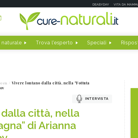
DEABYDAY
VITA DA MAMM
 naturale
Trova l'esperto
Speciali
Rispost
reen
Vivere lontano dalla città, nella "Fottuta
nov
INTERVISTA
dalla città, nella
gna" di Arianna
ov