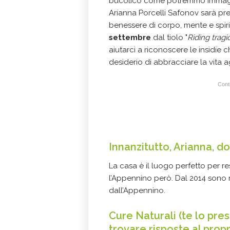
bucolico come potremmo immagi
Arianna Porcelli Safonov sarà pr
benessere di corpo, mente e spir
settembre
dal tiolo "
Rìding trag
aiutarci a riconoscere le insidie 
desiderio di abbracciare la vita a
Conti
Innanzitutto, Arianna, do
La casa è il luogo perfetto per re
l’Appennino però. Dal 2014 sono r
dall’Appennino.
Cure Naturali (te lo pres
trovare risposte al pro