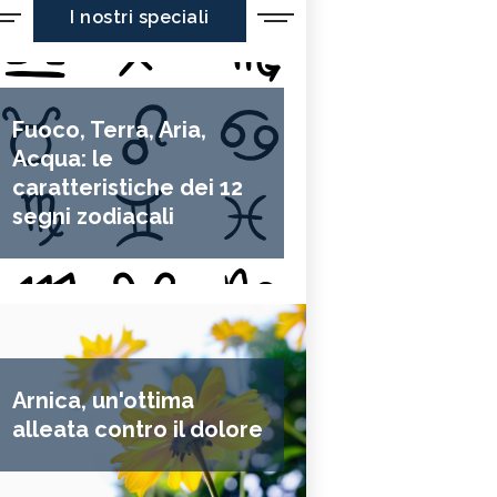
I nostri speciali
Fuoco, Terra, Aria,
Acqua: le
caratteristiche dei 12
segni zodiacali
Arnica, un'ottima
alleata contro il dolore