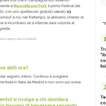
nare (noi che in campagna non viviamo).
esente a
Macrolibrarsi Fest
, il primo Festival del
ito, con uno spettacolo gratuito sabato
23
icomico
" e noi, nel frattempo, le abbiamo chiesto di
che si incontrano se si intende dare volontà al
greste.
nua a leggere dopo la pubblicità
Tr
"ib
co
fis
ve abiti ora?
star segreto, intimo. Continuo a scegliere
ientrata in Italia da Madrid e non sono più scesa
Te
ento) si rivolge a chi desidera
co
prio bisogno di benessere secondo