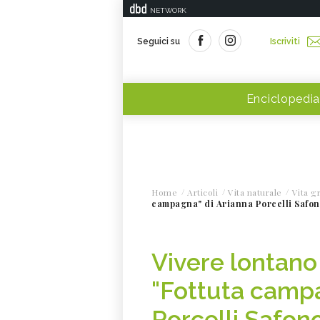
NETWORK
Seguici su
Iscriviti
Enciclopedia
Home
Articoli
Vita naturale
Vita g
campagna" di Arianna Porcelli Safo
Vivere lontano 
"Fottuta campa
Porcelli Safon