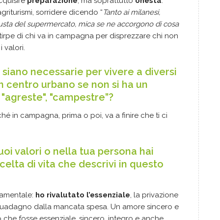
cquisire
preparazione
, ma soprattutto
onestà
:
agriturismi, sorridere dicendo “
Tanto ai milanesi,
 busta del supermercato, mica se ne accorgono di cosa
 stirpe di chi va in campagna per disprezzare chi non
i valori.
 siano necessarie per vivere a diversi
n centro urbano se non si ha un
", "agreste", "campestre”?
hé in campagna, prima o poi, va a finire che ti ci
oi valori o nella tua persona hai
celta di vita che descrivi in questo
damentale:
ho rivalutato l’essenziale
, la privazione
guadagno dalla mancata spesa. Un amore sincero e
ò che fosse essenziale, sincero, integro e anche