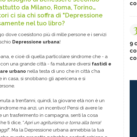
co
attutto da Milano, Roma, Torino…
tori ci sia chi soffra di "Depressione
fusamente nel tuo libro?
go dove coesistono più di mille persone e i servizi
ischio
Depressione urbana
!
9 c
co
na, e cioè di quella particolare sindrome che - a
co
 con una grande città - fa maturare diversi
fastidi e
 fare urbano
nella testa di uno che in città c’ha
e in casa, si snobbano gli apericena e si
persone.
uta a trent’anni, quindi, la giovane età non è un
ndrome ma anzi, un incentivo! Pensi di avere le
are un trasferimento in campagna, senti la cosa
 ti dice, “
Apri un agriturismo e torna alla terra!
aggi!
”. Ma la Depressione urbana annebbia la tua