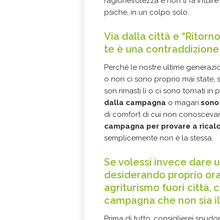
ragionevolezza e non ti fa intui
psiche, in un colpo solo.
Via dalla città e “Ritor
te è una contraddizione 
Perché le nostre ultime generaz
o non ci sono proprio mai state, 
son rimasti lì o ci sono tornati in
dalla campagna
o magari
sono
di comfort di cui non conoscevano 
campagna per provare a ricalc
semplicemente non è la stessa.
Se volessi invece dare u
desiderando proprio ora 
agriturismo fuori città, c
campagna che non sia i
Prima di tutto, consiglierei spud