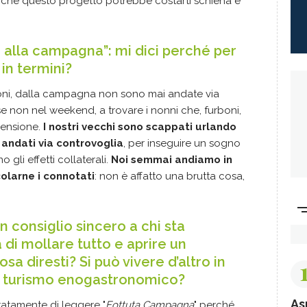
re che questo progetto potrebbe costarti schiena e
no alla campagna”: mi dici perché per
in termini?
ioni, dalla campagna non sono mai andate via
se non nel weekend, a trovare i nonni che, furboni,
 pensione.
I nostri vecchi sono scappati urlando
 andati via controvoglia
, per inseguire un sogno
gli effetti collaterali.
Noi semmai andiamo in
olarne i connotati
: non è affatto una brutta cosa,
n consiglio sincero a chi sta
di mollare tutto e aprire un
osa diresti? Si può vivere d’altro in
l turismo enogastronomico?
As
oratamente di leggere "
Fottuta Campagna
" perché,