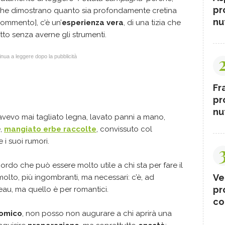
pr
 che dimostrano quanto sia profondamente cretina
nut
 commento], c’è un’
esperienza vera
, di una tizia che
tto senza averne gli strumenti.
nua a leggere dopo la pubblicità
Fr
pr
nut
on avevo mai tagliato legna, lavato panni a mano,
e,
mangiato erbe raccolte
, convissuto col
e i suoi rumori.
bordo che può essere molto utile a chi sta per fare il
Ve
i molto, più ingombranti, ma necessari: c’è, ad
pr
au, ma quello è per romantici.
co
nomico
, non posso non augurare a chi aprirà una