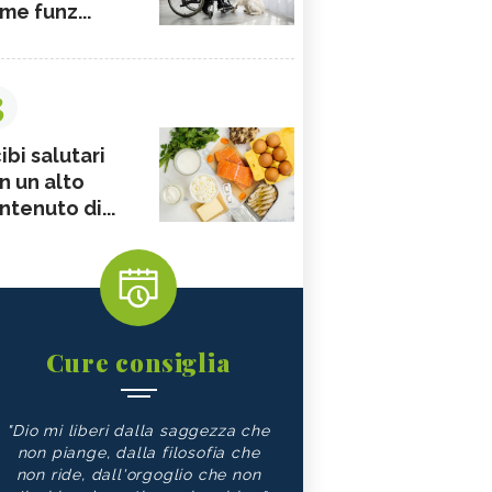
me funz...
3
ibi salutari
n un alto
ntenuto di...
Cure consiglia
"Dio mi liberi dalla saggezza che
non piange, dalla filosofia che
non ride, dall'orgoglio che non