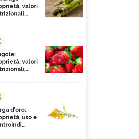
oprietà, valori
rizionali...
2
agole:
oprietà, valori
rizionali,...
3
rga d'oro:
oprietà, uso e
ntroindi...