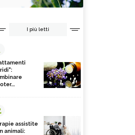
I più letti
1
attamenti
ridi":
mbinare
ioter...
2
rapie assistite
n animali: