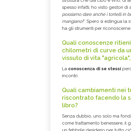
struttura che dia cibo e vino, di a
spesso infatti, ho visto gestori di 
possiamo dare anche i tortelli in
mangiano!
”. Spero si estingua la
ha gli strumenti per riconoscerne 
Quali conoscenze ritieni
chilometri di curve da u
vissuto di vita "agricola
La
conoscenza di se stessi
perc
incontri.
Quali cambiamenti nei tu
riscontrato facendo la s
libro?
Senza dubbio, uno solo ma fon
come trattamento benessere, il 
un febbrile desiderio per tutto ci