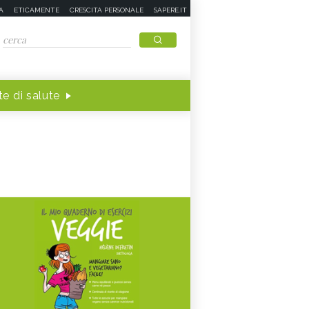
A
ETICAMENTE
CRESCITA PERSONALE
SAPERE.IT
e di salute