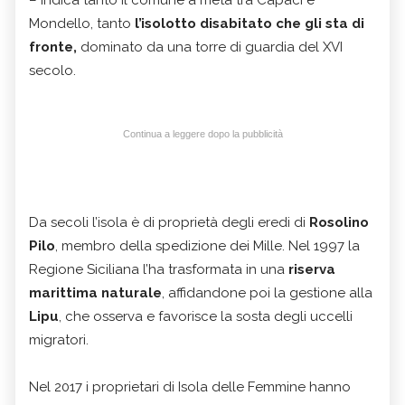
– indica tanto il comune a metà tra Capaci e
Mondello, tanto
l’isolotto disabitato che gli sta di
fronte,
dominato da una torre di guardia del XVI
secolo.
Continua a leggere dopo la pubblicità
Da secoli l’isola è di proprietà degli eredi di
Rosolino
Pilo
, membro della spedizione dei Mille. Nel 1997 la
Regione Siciliana l’ha trasformata in una
riserva
marittima naturale
, affidandone poi la gestione alla
Lipu
, che osserva e favorisce la sosta degli uccelli
migratori.
Nel 2017 i proprietari di Isola delle Femmine hanno