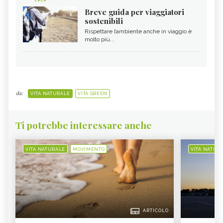
Breve guida per viaggiatori
sostenibili
Rispettare l’ambiente anche in viaggio è
molto più...
da:
VITA NATURALE
VITA GREEN
Ti potrebbe interessare anche
VITA NATURALE
MOVIMENTO
VITA NATUR
ARTICOLO