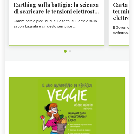
Earthing sulla battigia: la scienza
Carta d'
di scaricare le tensioni elettrost...
termine
elettron
Camminare a piedi nudi sulla terra, sull'erba o sulla
sabbia bagnata è un gesto semplice c...
Il Governo c
definitivo all