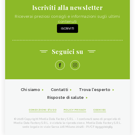
Iscriviti alla newsletter
Riceverai preziosi consigli e informazioni sugli ultimi
contenuti
ISCRIVITI
Seguici su
Chi siamo
Contatti
Trova l'esperto
Risposte di salute
CONDIZIONI D'USO
POLICY PRIVACY
COOKIES
© 2026 Copyright Media Data Factory S.R.L. - I contenuti sono di proprietà di
Media Data Factory S.R.L, è vietata la riproduzione. Media Data Factory S.R.L.
sede legale in viale Sarca 226 Milano 20126 - PI/CF 09595010969