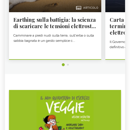
ARTICOLO
Earthing sulla battigia: la scienza
Carta d'
di scaricare le tensioni elettrost...
termine
elettron
Camminare a piedi nudi sulla terra, sull'erba o sulla
sabbia bagnata è un gesto semplice c...
Il Governo c
definitivo all