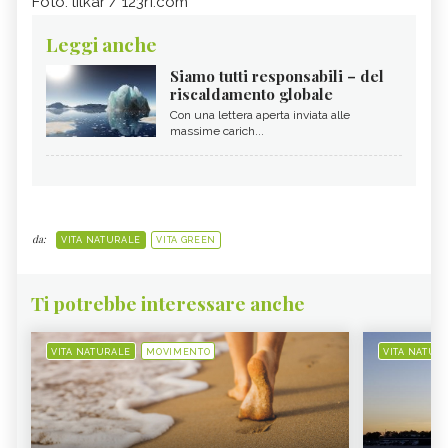
Foto: lilkar / 123rf.com
Leggi anche
Siamo tutti responsabili – del
riscaldamento globale
Con una lettera aperta inviata alle
massime carich...
da:
VITA NATURALE
VITA GREEN
Ti potrebbe interessare anche
VITA NATURALE
MOVIMENTO
VITA NATUR