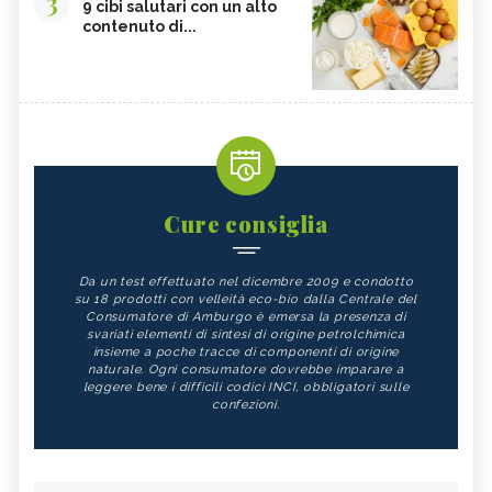
3
9 cibi salutari con un alto
contenuto di...
Cure consiglia
Da un test effettuato nel dicembre 2009 e condotto
su 18 prodotti con velleità eco-bio dalla Centrale del
Consumatore di Amburgo è emersa la presenza di
svariati elementi di sintesi di origine petrolchimica
insieme a poche tracce di componenti di origine
naturale. Ogni consumatore dovrebbe imparare a
leggere bene i difficili codici INCI, obbligatori sulle
confezioni.