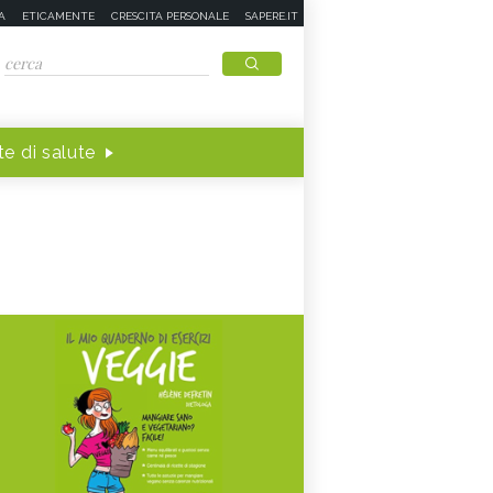
A
ETICAMENTE
CRESCITA PERSONALE
SAPERE.IT
e di salute