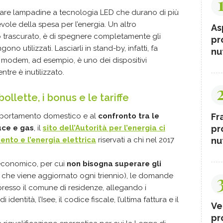
re lampadine a tecnologia LED che durano di più
ole della spesa per l’energia. Un altro
As
 trascurato, è di spegnere completamente gli
pr
o utilizzati. Lasciarli in stand-by, infatti, fa
nut
l modem, ad esempio, è uno dei dispositivi
tre è inutilizzato.
llette, i bonus e le tariffe
Fr
omportamento domestico e al
confronto tra le
pr
luce e gas
, il
sito dell’Autorità per l’energia ci
nut
mento e l’energia elettrica
riservati a chi nel 2017
 economico, per cui
non bisogna superare gli
 che viene aggiornato ogni triennio), le domande
resso il comune di residenze, allegando i
dentità, l’Isee, il codice fiscale, l’ultima fattura e il
Ve
pr