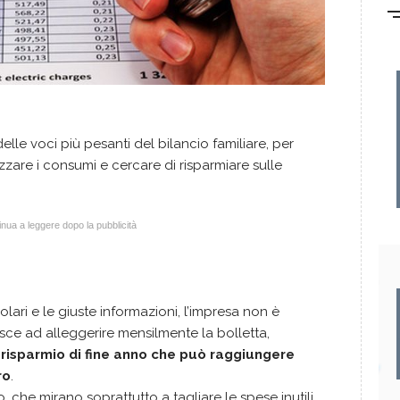
le voci più pesanti del bilancio familiare, per
zare i consumi e cercare di risparmiare sulle
nua a leggere dopo la pubblicità
olari e le giuste informazioni, l’impresa non è
iesce ad alleggerire mensilmente la bolletta,
 risparmio di fine anno che può raggiungere
ro
.
o, che mirano soprattutto a tagliare le spese inutili