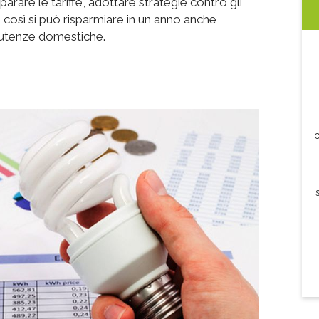
arare le tariffe, adottare strategie contro gli
 così si può risparmiare in un anno anche
e utenze domestiche.
c