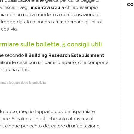
a riqualificazione energetica per cui la Legge di
co
i fiscali. Degli
incentivi utili
a chi ad esempio
ldaia con un nuovo modello a compensazione o
co troppo datato o ancora ammodernare gli infissi
così via.
rmiare sulle bollette, 5 consigli utili
che secondo il
Building Research Establishment
 milioni le case con un camino aperto, che comporta
i d’aria all’ora.
nua a leggere dopo la pubblicità
zato poco, meglio tapparlo così da risparmiare
ce. Si calcola, infatti, che solo attraverso il
e il cinque per cento del calore di un’abitazione.