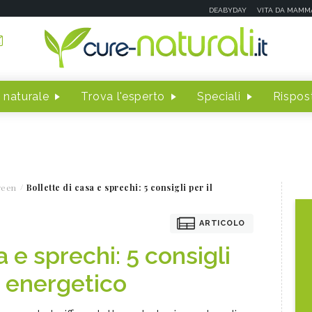
DEABYDAY
VITA DA MAMM
 naturale
Trova l'esperto
Speciali
Rispost
reen
Bollette di casa e sprechi: 5 consigli per il
ARTICOLO
a e sprechi: 5 consigli
o energetico