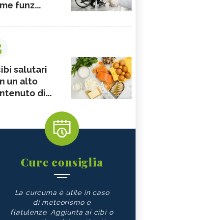
me funz...
3
ibi salutari
n un alto
ntenuto di...
Cure consiglia
La curcuma è utile in caso
di meteorismo e
flatulenze. Aggiunta ai cibi o