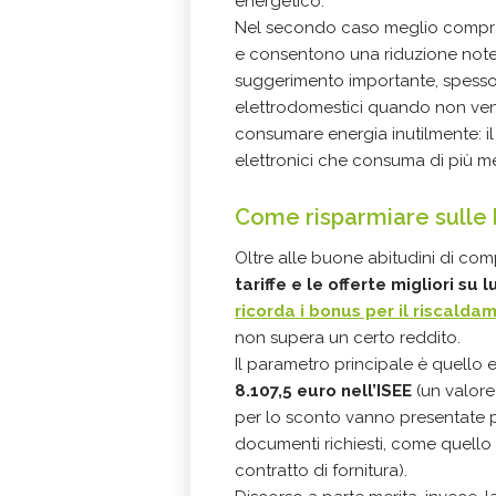
energetico.
Nel secondo caso meglio compra
e consentono una riduzione notev
suggerimento importante, spesso
elettrodomestici quando non vengon
consumare energia inutilmente: i
elettronici che consuma di più men
Come risparmiare sulle bo
Oltre alle buone abitudini di c
tariffe e le offerte migliori su 
ricorda i bonus per il riscalda
non supera un certo reddito.
Il parametro principale è quello
8.107,5 euro nell’ISEE
(un valore
per lo sconto vanno presentate p
documenti richiesti, come quello di i
contratto di fornitura).