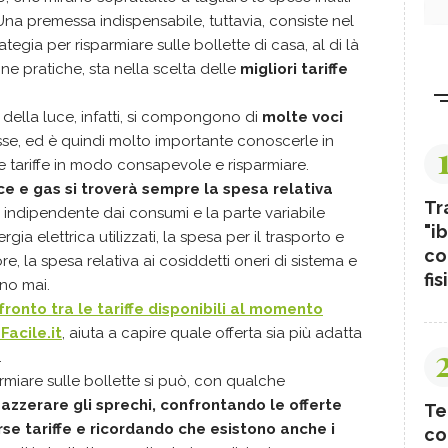
 Una premessa indispensabile, tuttavia, consiste nel
tegia per risparmiare sulle bollette di casa, al di là
ne pratiche, sta nella scelta delle
migliori tariffe
 della luce, infatti, si compongono di
molte voci
 fisse, ed è quindi molto importante conoscerle in
e tariffe in modo consapevole e risparmiare.
uce e gas si troverà sempre la spesa relativa
Tr
o indipendente dai consumi e la parte variabile
"ib
ia elettrica utilizzati, la spesa per il trasporto e
co
e, la spesa relativa ai cosiddetti oneri di sistema e
fis
ano mai.
fronto tra le tariffe disponibili al momento
Facile.it
, aiuta a capire quale offerta sia più adatta
.
armiare sulle bollette si può, con qualche
azzerare gli sprechi, confrontando le offerte
Te
rse tariffe e ricordando che esistono anche i
co