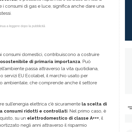
re i consumi di gas e luce, significa anche dare una
tessi.
nua a leggere dopo la pubblicità
ui consumi domestici, contribuiscono a costruire
sostenibile di primaria importanza
. Può
ell’ambiente passa attraverso la vita quotidiana,
o servizi EU Ecolabel, il marchio usato per
atto ambientale, che comprende anche il settore
e sull’energia elettrica c’è sicuramente
la scelta di
 consumi ridotti e controllati
. Nel primo caso, è
cquisto, su un
elettrodomestico di classe A+++
, il
rtizzato negli anni attraverso il risparmio