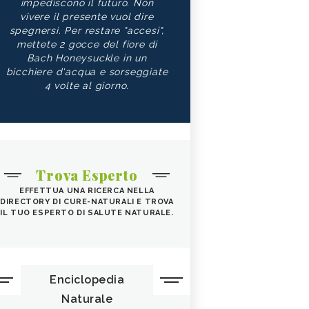
impediscono il futuro. Non
vivere il presente vuol dire
spegnersi. Per restare "accesi",
mettete 2 gocce del fiore di
Bach Honeysuckle in un
bicchiere d'acqua e sorseggiate
4 volte al giorno.
Trova Esperto
EFFETTUA UNA RICERCA NELLA
DIRECTORY DI CURE-NATURALI E TROVA
IL TUO ESPERTO DI SALUTE NATURALE.
Enciclopedia
Naturale