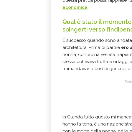
questa pratica possa rappresent
economica
.
Qual è stato il momento 
spingerti verso l’indipe
È successo quando sono andata a
architettura. Prima di partire
ero 
nonna, contadina veneta trapianta
stessa coltivava frutta e ortaggi a
tramandavano così di generazio
Conti
In Olanda tutto questo mi mancava
hanno la terra, è una nazione stra
con la morte della nonna, né io e