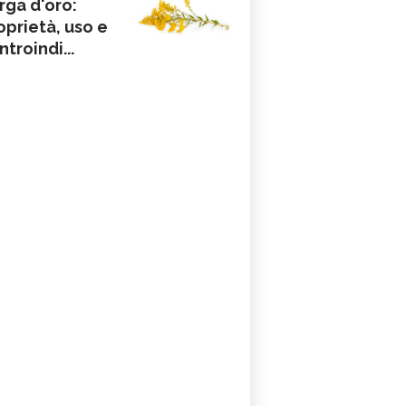
rga d'oro:
oprietà, uso e
ntroindi...