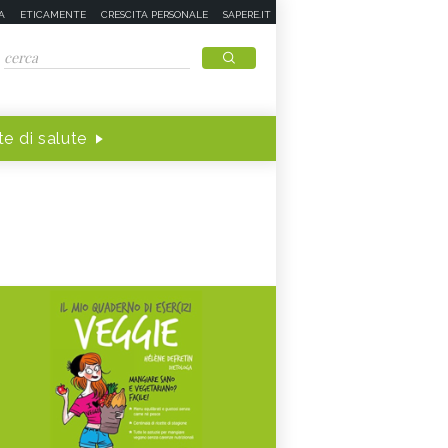
A
ETICAMENTE
CRESCITA PERSONALE
SAPERE.IT
e di salute