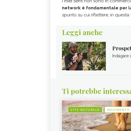
I miei semi non sono in commerc
network è fondamentale per la
spunto su cui riflettere, in questa
Leggi anche
Prospet
Indagare i
Ti potrebbe interess
VITA NATURALE
MOVIMENTO