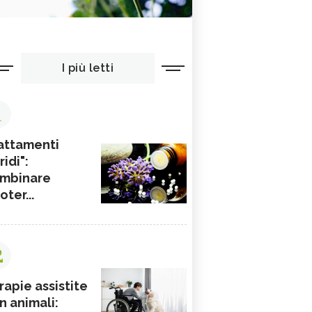
I più letti
1
attamenti
ridi":
mbinare
ioter...
2
rapie assistite
n animali: