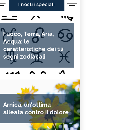
I nostri speciali
Fuoco, Terra, Aria,
Acqua: le
caratteristiche dei 12
segni zodiacali
Arnica, un'ottima
alleata contro il dolore