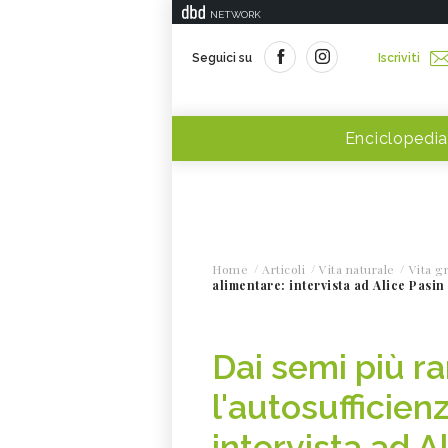
NETWORK
Seguici su
Iscriviti
Enciclopedia
Home
Articoli
Vita naturale
Vita g
alimentare: intervista ad Alice Pasin
Dai semi più ra
l'autosufficien
intervista ad A