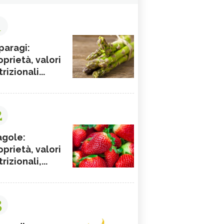
1
paragi:
oprietà, valori
rizionali...
2
agole:
oprietà, valori
rizionali,...
3