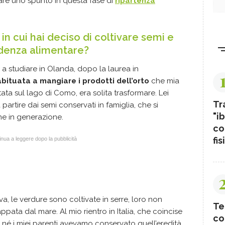
are uno spunto in questa fase di
ripartenza
in cui hai deciso di coltivare semi e
ndenza alimentare?
 studiare in Olanda, dopo la laurea in
abituata a mangiare i prodotti dell’orto
che mia
ta sul lago di Como, era solita trasformare. Lei
Tr
 partire dai semi conservati in famiglia, che si
"ib
ne in generazione.
co
fis
nua a leggere dopo la pubblicità
, le verdure sono coltivate in serre, loro non
Te
ppata dal mare. Al mio rientro in Italia, che coincise
co
 né i miei parenti avevamo conservato quell’eredità