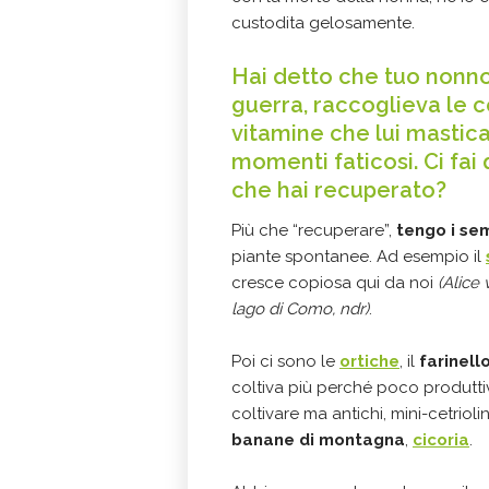
custodita gelosamente.
Hai detto che tuo nonno
guerra, raccoglieva le cor
vitamine che lui mastic
momenti faticosi. Ci fai
che hai recuperato?
Più che “recuperare”,
tengo i sem
piante spontanee. Ad esempio il
cresce copiosa qui da noi
(Alice 
lago di Como, ndr)
.
Poi ci sono le
ortiche
, il
farinell
coltiva più perché poco produtti
coltivare ma antichi, mini-cetriol
banane di montagna
,
cicoria
.