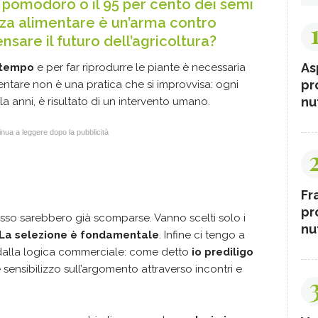
i pomodoro o il 95 per cento dei semi
enza alimentare è un’arma contro
sare il futuro dell’agricoltura?
As
e tempo
e per far riprodurre le piante è necessaria
pr
mentare non è una pratica che si improvvisa: ogni
nut
la anni, è risultato di un intervento umano.
nua a leggere dopo la pubblicità
Fr
pr
so sarebbero già scomparse. Vanno scelti solo i
nut
La selezione è fondamentale
. Infine ci tengo a
a dalla logica commerciale: come detto
io prediligo
e sensibilizzo sull’argomento attraverso incontri e