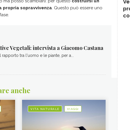
io ma posso scambiarli: per questo
costruirsi un
Ve
 propria sopravvivenza
. Questo può essere uno
pr
 fase.
co
tive Vegetali: intervista a Giacomo Castana
l rapporto tra l'uomo e le piante, per a...
are anche
VITA NATURALE
VIAGGI