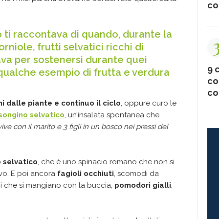
co
 ti raccontava di quando, durante la
niole, frutti selvatici ricchi di
ava per sostenersi durante quei
9 c
 qualche esempio di frutta e verdura
co
co
i dalle piante e continuo il ciclo
, oppure curo le
songino selvatico
, un’insalata spontanea che
vive con il marito e 3 figli in un bosco nei pressi del
o selvatico
, che è uno spinacio romano che non si
vo. E poi ancora
fagioli occhiuti
, scomodi da
ini che si mangiano con la buccia,
pomodori gialli
,