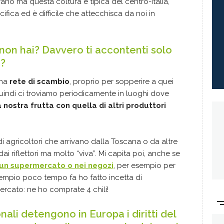
no ma questa coltura è tipica del centro-Italia,
ifica ed è difficile che attecchisca da noi in
non hai? Davvero ti accontenti solo
o?
una
rete di scambio
, proprio per sopperire a quei
indi ci troviamo periodicamente in luoghi dove
 nostra frutta con quella di altri produttori
di agricoltori che arrivano dalla Toscana o da altre
dai riflettori ma molto “viva”. Mi capita poi, anche se
 un supermercato o nei negozi
, per esempio per
esempio poco tempo fa ho fatto incetta di
rcato: ne ho comprate 4 chili!
nali detengono in Europa i diritti del