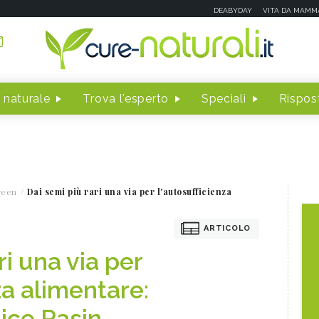
DEABYDAY
VITA DA MAMM
 naturale
Trova l'esperto
Speciali
Rispost
reen
Dai semi più rari una via per l'autosufficienza
ARTICOLO
ri una via per
za alimentare:
lice Pasin