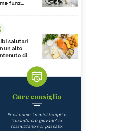
me funz...
3
ibi salutari
n un alto
ntenuto di...
Cure consiglia
Frasi come "ai miei tempi" o
"quando ero giovane" ci
fossilizzano nel passato,