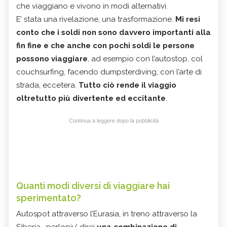
che viaggiano e vivono in modi alternativi.
E’ stata una rivelazione, una trasformazione.
Mi resi
conto che i soldi non sono davvero importanti alla
fin fine e che anche con pochi soldi le persone
possono viaggiare
, ad esempio con l’autostop, col
couchsurfing, facendo dumpsterdiving, con l’arte di
strada, eccetera.
Tutto ciò rende il viaggio
oltretutto più divertente ed eccitante
.
Continua a leggere dopo la pubblicità
Quanti modi diversi di viaggiare hai
sperimentato?
Autospot attraverso l’Eurasia, in treno attraverso la
Siberia… perlopiu’ direi
una combinazione di