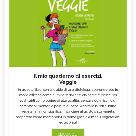
Il mio quaderno di esercizi.
Veggie
In questo libro, con la guida di una dietologa, apprenderete in
modo efficace come eliminare dalla tavola carne e pesce per
sostituirli con proteine di alta qualità, senza alcun rischio di
carenze alimentari o perdita di peso. Adottare la rettitudine
vegetariana non significa rinunciare al gusto o alla varietà:
scoprirete come mantenervi in forma grazie a menu vegetariani
equilibrati!
CLICCA QUI