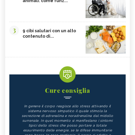
animali: come funz...
3
9 cibi salutari con un alto
contenuto di...
Cure consiglia
In genere il corpo reagisce allo stress attivando il
sistema nervoso simpatico il quale stimola la
secrezione di adrenalina e noradrenalina dal midollo
surrenale. In quel momento si manifestano i sintomi
tipici dello stress che posso portare a totale
esaurimento delle energie, se le difese immunitarie