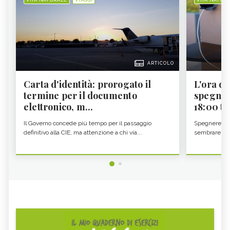
ARTICOLO
Carta d'identità: prorogato il
L'ora d'
termine per il documento
spegner
elettronico, m...
18:00 ti f
Il Governo concede più tempo per il passaggio
Spegnere lo 
definitivo alla CIE, ma attenzione a chi via...
sembrare una 