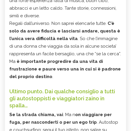
una forte esperienza fatta di musica, buon cibo,
abbracci e un letto caldo. Tante storie, connessioni,
simili e diverse.
Regali dall’universo. Non saprei elencarle tutte.
C’è
solo da avere fiducia e lasciarsi andare, questa è
l’unica vera difficoltà nella vita
. So che l’immagine
di una donna che viaggia da sola in alcune societa’
rappresenta un facile bersaglio, una che “se la cerca”.
Ma
è importante progredire da una vita di
frustrazione e paure verso una in cui si è padrone
del proprio destino
.
Ultimo punto. Dai qualche consiglio a tutti
gli autostoppisti e viaggiatori zaino in
spalla…
Se la strada chiama, vai
. Ma n
on viaggiare per
fuga, per nasconderti o per un ego trip
. Autostop
e couchsurfing: segui il tuo istinto, non salire su