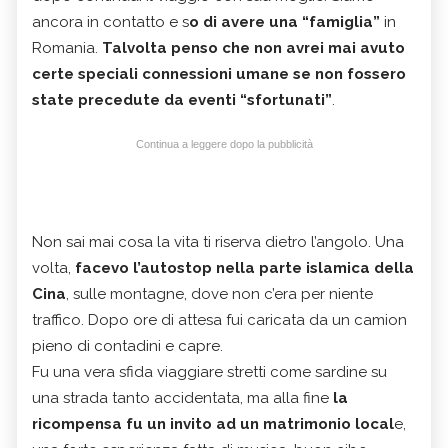
ancora in contatto e s
o di avere una “famiglia”
in
Romania.
Talvolta penso che non avrei mai avuto
certe speciali connessioni umane se non fossero
state precedute da eventi “sfortunati”
.
Continua a leggere dopo la pubblicità
Non sai mai cosa la vita ti riserva dietro l’angolo. Una
volta,
facevo l’autostop nella parte islamica della
Cina
, sulle montagne, dove non c’era per niente
traffico. Dopo ore di attesa fui caricata da un camion
pieno di contadini e capre.
Fu una vera sfida viaggiare stretti come sardine su
una strada tanto accidentata, ma alla fine
la
ricompensa fu un invito ad un matrimonio local
e,