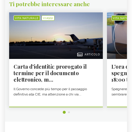
Ti potrebbe interessare anche
VITA NATURALE
VIAGGI
VITA NATUR
ARTICOLO
Carta d'identità: prorogato il
L'ora d'
termine per il documento
spegner
elettronico, m...
18:00 ti f
Il Governo concede più tempo per il passaggio
Spegnere lo 
definitivo alla CIE, ma attenzione a chi via...
sembrare una 