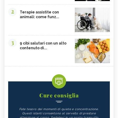
2
Terapie assistite con
animali: come funz...
3
9 cibi salutari con un alto
contenuto di...
Cure consiglia
Fate tesoro dei momenti di quiete e concentrazione.
Questi istanti consentono al cervello di prestare
attenzione al corpo. Sedetevi in un posto tranquillo