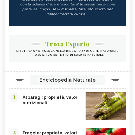
con la schiena dritta e "ascoltate" le sensazioni di ogni
parte del corpo; se vi distraete, fate uno sforzo per
concentrarvi di nuovo.
Trova Esperto
EFFETTUA UNA RICERCA NELLA DIRECTORY DI CURE-NATURALI E
TROVA IL TUO ESPERTO DI SALUTE NATURALE.
Enciclopedia Naturale
1
Asparagi: proprietà, valori
nutrizionali...
2
Fragole: proprietà, valori