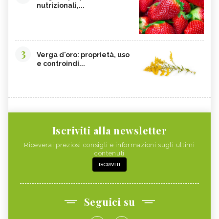
nutrizionali,...
3
Verga d'oro: proprietà, uso
e controindi...
Iscriviti alla newsletter
Riceverai preziosi consigli e informazioni sugli ultimi
contenuti
ISCRIVITI
Seguici su