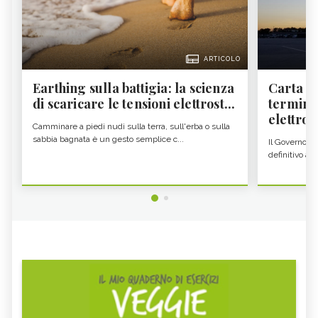
ARTICOLO
Earthing sulla battigia: la scienza
Carta d'
di scaricare le tensioni elettrost...
termine
elettron
Camminare a piedi nudi sulla terra, sull'erba o sulla
sabbia bagnata è un gesto semplice c...
Il Governo c
definitivo all