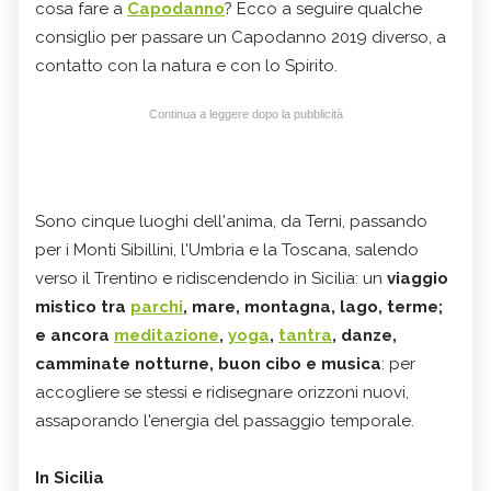
cosa fare a
Capodanno
? Ecco a seguire qualche
consiglio per passare un Capodanno 2019 diverso, a
contatto con la natura e con lo Spirito.
Continua a leggere dopo la pubblicità
Sono cinque luoghi dell'anima, da Terni, passando
per i Monti Sibillini, l'Umbria e la Toscana, salendo
verso il Trentino e ridiscendendo in Sicilia: un
viaggio
mistico tra
parchi
, mare, montagna, lago, terme;
e ancora
meditazione
,
yoga
,
tantra
, danze,
camminate notturne, buon cibo e musica
: per
accogliere se stessi e ridisegnare orizzoni nuovi,
assaporando l'energia del passaggio temporale.
In Sicilia