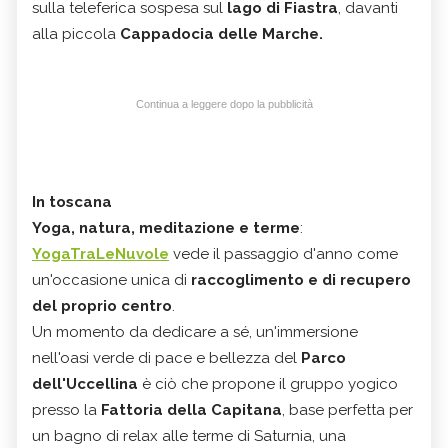
sulla teleferica sospesa sul
lago di Fiastra
, davanti
alla piccola
Cappadocia delle Marche.
Continua a leggere dopo la pubblicità
In toscana
Yoga, natura, meditazione e terme
:
YogaTraLeNuvole
vede il passaggio d'anno come
un'occasione unica di
raccoglimento e di recupero
del proprio centro
.
Un momento da dedicare a sé, un'immersione
nell'oasi verde di pace e bellezza del
Parco
dell'Uccellina
è ciò che propone il gruppo yogico
presso la
Fattoria della Capitana
, base perfetta per
un bagno di relax alle terme di Saturnia, una