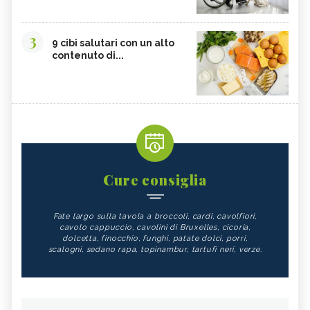
3
9 cibi salutari con un alto
contenuto di...
Cure consiglia
Fate largo sulla tavola a broccoli, cardi, cavolfiori,
cavolo cappuccio, cavolini di Bruxelles, cicoria,
dolcetta, finocchio, funghi, patate dolci, porri,
scalogni, sedano rapa, topinambur, tartufi neri, verze.