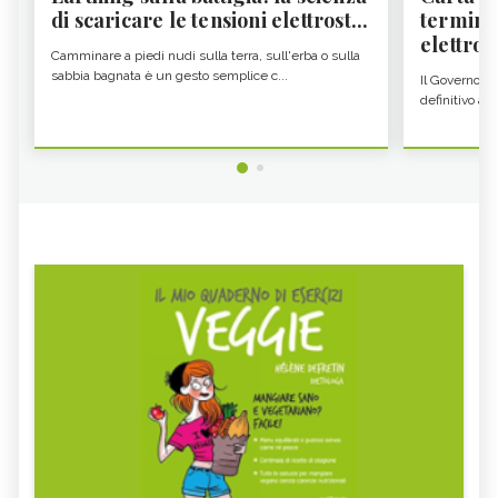
di scaricare le tensioni elettrost...
termine
elettron
Camminare a piedi nudi sulla terra, sull'erba o sulla
sabbia bagnata è un gesto semplice c...
Il Governo c
definitivo all