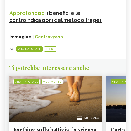
Approfondisci
i benefici e le
controindicazioni del metodo trager
Immagine |
Centrovyasa
da:
VITA NATURALE
SPORT
Ti potrebbe interessare anche
VITA NATURALE
MOVIMENTO
VITA NATUR
ARTICOLO
Earthing sulla battigia: la scienza
Carta d'