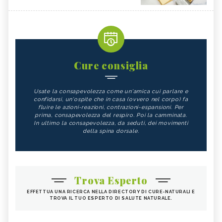
Cure consiglia
Usate la consapevolezza come un'amica cui parlare e
confidarsi, un'ospite che in casa (ovvero nel corpo) fa
fluire le azioni-reazioni, contrazioni-espansioni. Per
prima, consapevolezza del respiro. Poi la camminata.
In ultimo la consapevolezza, da seduti, dei movimenti
della spina dorsale.
Trova Esperto
EFFETTUA UNA RICERCA NELLA DIRECTORY DI CURE-NATURALI E
TROVA IL TUO ESPERTO DI SALUTE NATURALE.