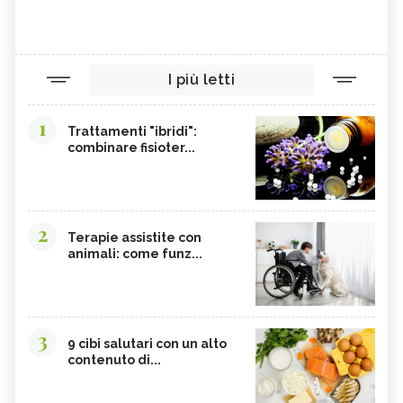
I più letti
1
Trattamenti "ibridi":
combinare fisioter...
2
Terapie assistite con
animali: come funz...
3
9 cibi salutari con un alto
contenuto di...