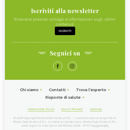
Iscriviti alla newsletter
Riceverai preziosi consigli e informazioni sugli ultimi
contenuti
ISCRIVITI
Seguici su
Chi siamo
Contatti
Trova l'esperto
Risposte di salute
CONDIZIONI D'USO
POLICY PRIVACY
COOKIES
© 2026 Copyright Media Data Factory S.R.L. - I contenuti sono di proprietà di
Media Data Factory S.R.L, è vietata la riproduzione. Media Data Factory S.R.L.
sede legale in viale Sarca 226 Milano 20126 - PI/CF 09595010969