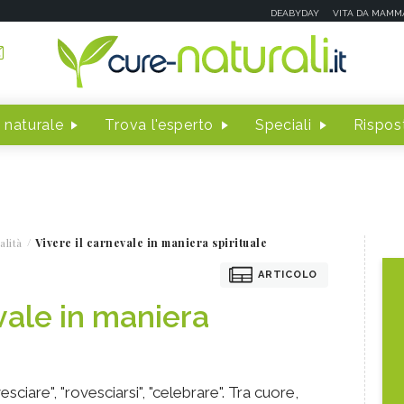
DEABYDAY
VITA DA MAMM
 naturale
Trova l'esperto
Speciali
Rispost
alità
Vivere il carnevale in maniera spirituale
ARTICOLO
vale in maniera
ciare", "rovesciarsi", "celebrare". Tra cuore,