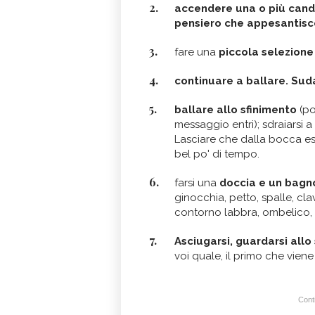
accendere una o più cand
pensiero che appesantisce
fare una
piccola selezione 
continuare a ballare. Sud
ballare allo sfinimento
(po
messaggio entri); sdraiarsi a 
Lasciare che dalla bocca es
bel po' di tempo.
farsi una
doccia e un bagno
ginocchia, petto, spalle, clav
contorno labbra, ombelico, pi
Asciugarsi, guardarsi all
voi quale, il primo che viene
Conti