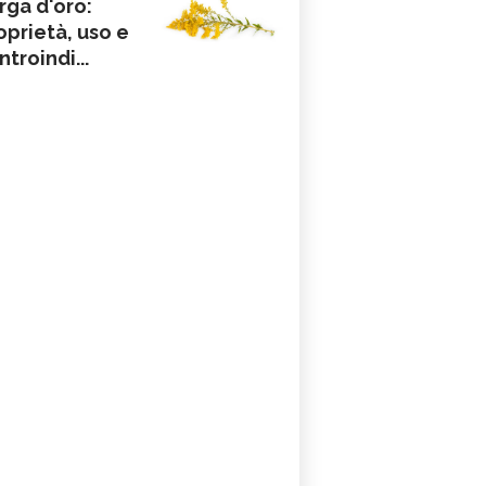
rga d'oro:
oprietà, uso e
ntroindi...