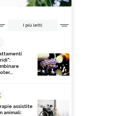
I più letti
1
attamenti
ridi":
mbinare
ioter...
2
rapie assistite
n animali: