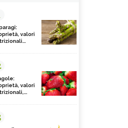
1
paragi:
oprietà, valori
rizionali...
2
agole:
oprietà, valori
rizionali,...
3