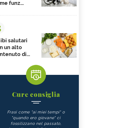
me funz...
3
ibi salutari
n un alto
ntenuto di...
Cure consiglia
Frasi come "ai miei tempi" o
"quando ero giovane" ci
fossilizzano nel passato,