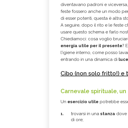
diventavano padroni e viceversa,
feste fossero anche un modo per i
di esser potenti, questa è altra st
A seguire, dopo il rito e le feste
usare questo schema e farlo nost
Chiediamoci: cosa voglio bruciar
energia utile per il presente
? 
l'igiene interno, come posso lava
entrando in una dinamica di
luce
Cibo (non solo fritto!) e
Carnevale spirituale, un 
Un
esercizio utile
potrebbe esser
trovarsi in una
stanza
dove s
di ore;