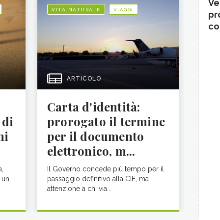
Ve
VITA NATURALE
VIAGGI
pr
co
ARTICOLO
Carta d'identità:
 di
prorogato il termine
ni
per il documento
elettronico, m...
a,
Il Governo concede più tempo per il
 un
passaggio definitivo alla CIE, ma
attenzione a chi via...