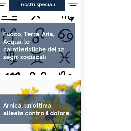
I nostri speciali
Fuoco, Terra, Aria,
Acqua: le
caratteristiche dei 12
segni zodiacali
Arnica, un'ottima
alleata contro il dolore