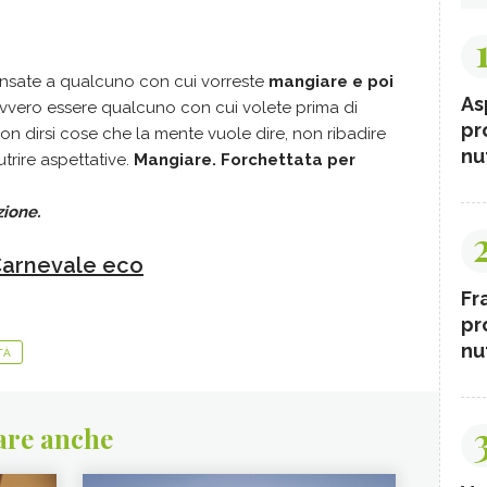
 pensate a qualcuno con cui vorreste
mangiare e poi
As
vero essere qualcuno con cui volete prima di
pr
non dirsi cose che la mente vuole dire, non ribadire
nut
utrire aspettative.
Mangiare. Forchettata per
zione.
 Carnevale eco
Fr
pr
nut
TÀ
are anche