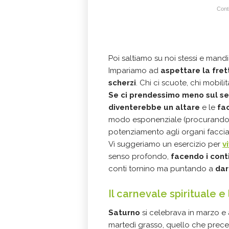
Conti
Poi saltiamo su noi stessi e man
Impariamo ad
aspettare la fret
scherzi
. Chi ci scuote, chi mobil
Se ci prendessimo meno sul se
diventerebbe un altare
e le
fac
modo esponenziale (procurando pe
potenziamento agli organi faccia
Vi suggeriamo un esercizio per
v
senso profondo,
facendo i conti
conti tornino ma puntando a
dar
Il carnevale spirituale e
Saturno
si celebrava in marzo e a
martedì grasso, quello che preced