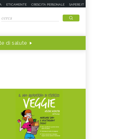
A
ETICAMENTE
CRESCITA PERSONALE
SAPERE.IT
e di salute