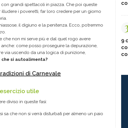
co
 con grandi spettacoli in piazza. Che poi queste
lludere i poveretti, far loro credere per un giorno
oria.
 chiassose, il digiuno e la penitenza. Ecco, potremmo
ro.
e che non mi serve più e dal quel rogo avere
9 c
E anche: come posso proseguire la depurazione,
co
re via uscendo da una logica di punizione,
co
 che si autoalimenta?
 tradizioni di Carnevale
esercizio utile
e diviso in queste fasi:
i sa che non si verrà disturbati per almeno un paio