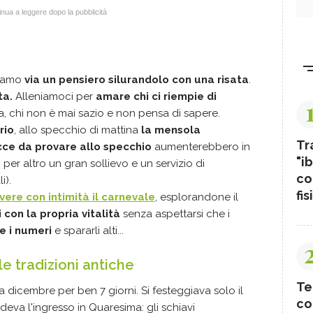
nua a leggere dopo la pubblicità
diamo
via un pensiero silurandolo con una risata
.
ta.
Alleniamoci per
amare chi ci riempie di
ita, chi non è mai sazio e non pensa di sapere.
rio
, allo specchio di mattina
la mensola
Tr
ce da provare allo specchio
aumenterebbero in
"ib
r altro un gran sollievo e un servizio di
co
li).
fis
ivere con intimità il carnevale
, esplorandone il
 con la propria vitalità
senza aspettarsi che i
e i numeri
e spararli alti...
 le tradizioni antiche
Te
 dicembre per ben 7 giorni. Si festeggiava solo il
co
eva l'ingresso in Quaresima: gli schiavi