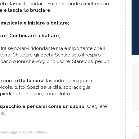
ele
, lasciarle andare. Su ogni candela mettere un
 e lasciarlo bruciare;
musicale e iniziare a ballare;
are. Continuare a ballare;
trà sembrarvi ridondante ma è importante che il
terra. Chiudere gli occhi. Sentire solo il respiro.
cano suoni che vogliono uscire. Stare così per un
 con tutta la cura
, lavando bene gomiti,
icole, tutto. Spazi tra le dita, sopracciglia,
edi, tutto. Inguine, fronte, tutto.
o specchio e pensarsi come un suono
, scegliete
 su.
nua a leggere dopo la pubblicità