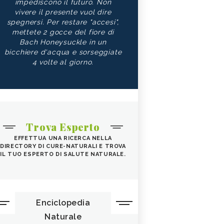
impediscono il futuro. Non
vivere il presente vuol dire
spegnersi. Per restare "accesi",
mettete 2 gocce del fiore di
Bach Honeysuckle in un
bicchiere d'acqua e sorseggiate
4 volte al giorno.
Trova Esperto
EFFETTUA UNA RICERCA NELLA
DIRECTORY DI CURE-NATURALI E TROVA
IL TUO ESPERTO DI SALUTE NATURALE.
Enciclopedia
Naturale