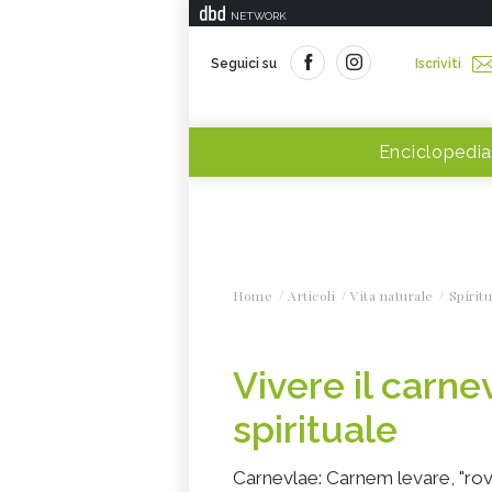
NETWORK
Seguici su
Iscriviti
Enciclopedia
Home
Articoli
Vita naturale
Spiritu
Vivere il carne
spirituale
Carnevlae: Carnem levare, "roves