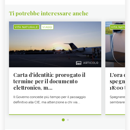
Ti potrebbe interessare anche
VITA NATURALE
VIAGGI
VITA NATUR
ARTICOLO
Carta d'identità: prorogato il
L'ora d'
termine per il documento
spegner
elettronico, m...
18:00 ti f
Il Governo concede più tempo per il passaggio
Spegnere lo 
definitivo alla CIE, ma attenzione a chi via...
sembrare una 