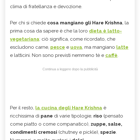
clima di fratellanza e devozione.
Per chi si chiede
cosa mangiano gli Hare Krishna
, la
prima cosa da sapere è che la loro
dieta è latto-
vegetariana
: ciò significa, come ricordato, che
escludono carne,
pesce
e
uova
, ma mangiano
latte
e latticini. Non sono previsti nemmeno tè e
caffè
.
Continua a leggere dopo la pubblicità
Per il resto,
la cucina degli Hare Krishna
è
ricchissima di
pane
di varie tipologie,
riso
(pensato
come piatto o come companatico),
zuppe, salse,
condimenti cremosi
(chutney e pickle),
spezie
.