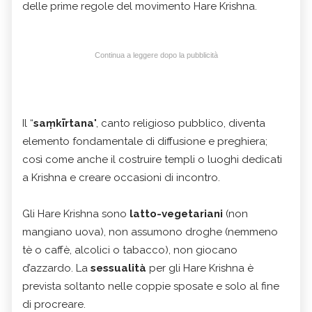
delle prime regole del movimento Hare Krishna.
Continua a leggere dopo la pubblicità
Il “
saṃkīrtana
", canto religioso pubblico, diventa
elemento fondamentale di diffusione e preghiera;
così come anche il costruire templi o luoghi dedicati
a Krishna e creare occasioni di incontro.
Gli Hare Krishna sono
latto-vegetariani
(non
mangiano uova), non assumono droghe (nemmeno
tè o caffè, alcolici o tabacco), non giocano
d’azzardo. La
sessualità
per gli Hare Krishna è
prevista soltanto nelle coppie sposate e solo al fine
di procreare.