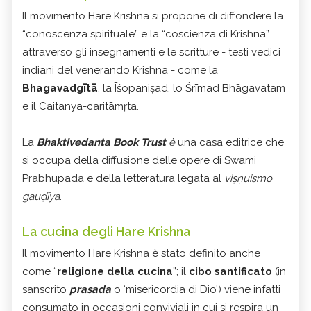
Il movimento Hare Krishna si propone di diffondere la
“conoscenza spirituale” e la “coscienza di Krishna”
attraverso gli insegnamenti e le scritture - testi vedici
indiani del venerando Krishna - come la
Bhagavadgītā
, la Īśopaniṣad, lo Śrīmad Bhāgavatam
e il Caitanya-caritāmṛta.
La
Bhaktivedanta Book Trust
è
una casa editrice che
si occupa della diffusione delle opere di Swami
Prabhupada e della letteratura legata al
viṣṇuismo
gauḍīya
.
La cucina degli Hare Krishna
Il movimento Hare Krishna è stato definito anche
come “
religione della cucina
”; il
cibo santificato
(in
sanscrito
prasada
o ‘misericordia di Dio’) viene infatti
consumato in occasioni conviviali in cui si respira un