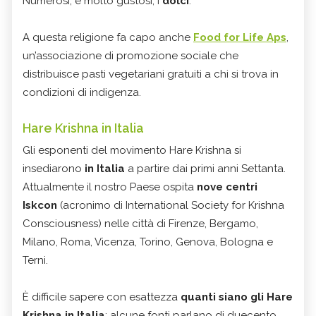
Numerosi, e molto gustosi, i
dolci
.
A questa religione fa capo anche
Food for Life Aps
,
un’associazione di promozione sociale che
distribuisce pasti vegetariani gratuiti a chi si trova in
condizioni di indigenza.
Hare Krishna in Italia
Gli esponenti del movimento Hare Krishna si
insediarono
in Italia
a partire dai primi anni Settanta.
Attualmente il nostro Paese ospita
nove centri
Iskcon
(acronimo di International Society for Krishna
Consciousness) nelle città di Firenze, Bergamo,
Milano, Roma, Vicenza, Torino, Genova, Bologna e
Terni.
È difficile sapere con esattezza
quanti siano gli Hare
Krishna in Italia
; alcune fonti parlano di duecento