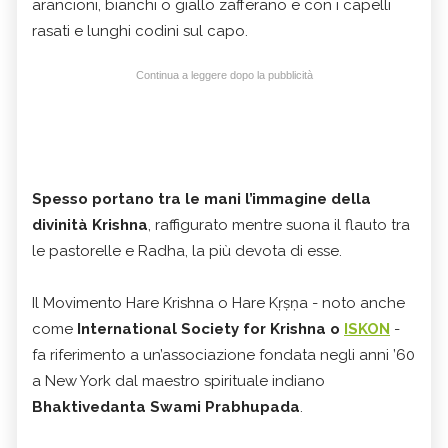
arancioni, bianchi o giallo zafferano e con i capelli
rasati e lunghi codini sul capo.
Continua a leggere dopo la pubblicità
Spesso portano tra le mani l’immagine della
divinità Krishna
, raffigurato mentre suona il flauto tra
le pastorelle e Radha, la più devota di esse.
Il Movimento Hare Krishna o Hare Kṛṣṇa - noto anche
come
International Society for Krishna o
ISKON
-
fa riferimento a un’associazione fondata negli anni ’60
a New York dal maestro spirituale indiano
Bhaktivedanta Swami Prabhupada
.