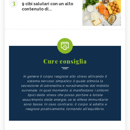
3
9 cibi salutari con un alto
contenuto di...
Cure consiglia
In genere il corpo reagisce allo stress attivando il
sistema nervoso simpatico il quale stimola la
secrezione di adrenalina e noradrenalina dal midollo
surrenale. In quel momento si manifestano i sintomi
tipici dello stress che posso portare a totale
esaurimento delle energie, se le difese immunitarie
sono basse. In caso contrario, il corpo si adatta e
reagisce positivamente, tornando all'equilibrio.