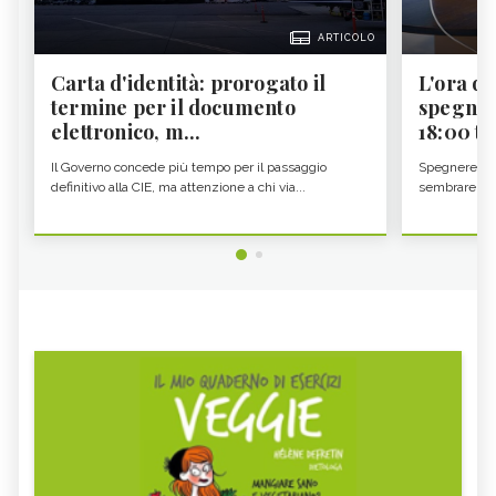
ARTICOLO
Carta d'identità: prorogato il
L'ora d'
termine per il documento
spegner
elettronico, m...
18:00 ti f
Il Governo concede più tempo per il passaggio
Spegnere lo 
definitivo alla CIE, ma attenzione a chi via...
sembrare una 