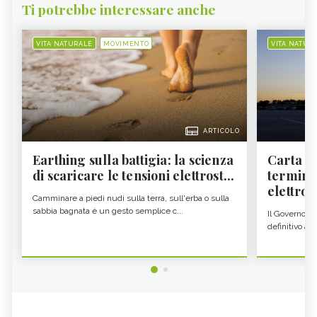
Ti potrebbe interessare anche
VITA NATURALE
MOVIMENTO
VITA NATUR
ARTICOLO
Earthing sulla battigia: la scienza
Carta d'
di scaricare le tensioni elettrost...
termine
elettron
Camminare a piedi nudi sulla terra, sull'erba o sulla
sabbia bagnata è un gesto semplice c...
Il Governo c
definitivo all