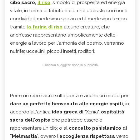
cibo sacro,
il riso
, simbolo di prosperità ed energia
vitale, in forma di tributo a ciò che coesiste con noi e
condivide il medesimo spazio ed il medesimo tempo:
tramite
la farina di riso
alcune creature, che
anch'esse rappresentano simbolicamente delle
energie a lavoro per l'armonia del cosmo, verranno
nutrite: uccellini, piccoli insetti, roditori.
Continua a leggere dopo la pubblicità
Porre un cibo sacro sulla porta è anche un modo per
dare un perfetto benvenuto alle energie ospiti,
in
accordo all'antica
idea greca di
"Xenia",
ospitalità
sacra dell'ospite
che potrebbe essere o
rappresentare un dio; o al
concetto panislamico di
"Melmastia
", ovvero l'
accoglienza rispettosa
verso