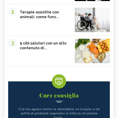
2
Terapie assistite con
animali: come funz...
3
9 cibi salutari con un alto
contenuto di...
Cure consiglia
Il tè mu agisce contro la stanchezza, va in aiuto a chi
soffre di problemi respiratori e rinforza chi pratica
sport.