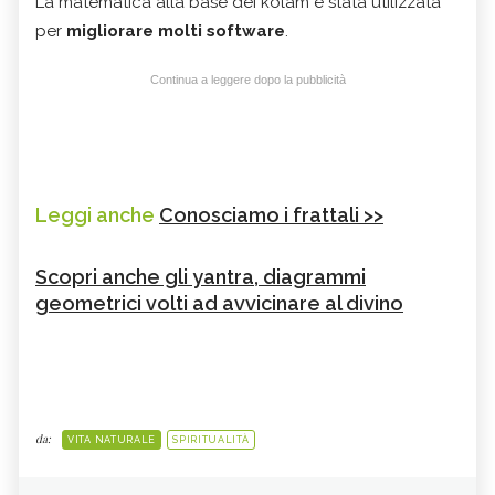
La matematica alla base dei kolam è stata utilizzata
per
migliorare molti software
.
Continua a leggere dopo la pubblicità
Leggi anche
Conosciamo i frattali >>
Scopri anche gli yantra, diagrammi
geometrici volti ad avvicinare al divino
da:
VITA NATURALE
SPIRITUALITÀ