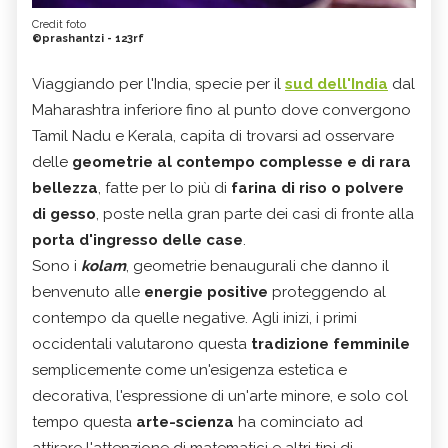
Credit foto
©prashantzi - 123rf
Viaggiando per l'India, specie per il
sud dell'India
dal
Maharashtra inferiore fino al punto dove convergono
Tamil Nadu e Kerala, capita di trovarsi ad osservare
delle
geometrie al contempo complesse e di rara
bellezza
, fatte per lo più di
farina di riso o polvere
di gesso
, poste nella gran parte dei casi di fronte alla
porta d'ingresso delle case
.
Sono i
kolam
, geometrie benaugurali che danno il
benvenuto alle
energie positive
proteggendo al
contempo da quelle negative. Agli inizi, i primi
occidentali valutarono questa
tradizione femminile
semplicemente come un'esigenza estetica e
decorativa, l'espressione di un'arte minore, e solo col
tempo questa
arte-scienza
ha cominciato ad
attirare l'attenzione di matematici e altri tipi di