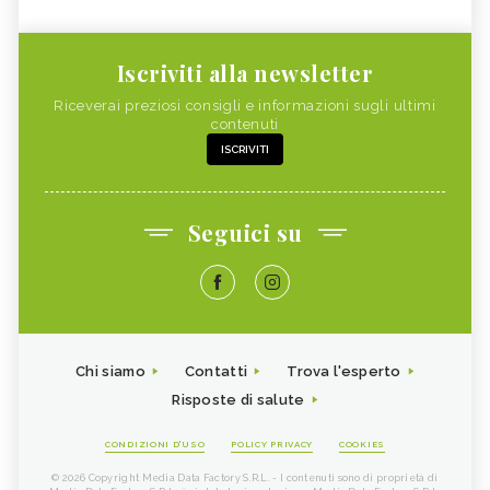
Iscriviti alla newsletter
Riceverai preziosi consigli e informazioni sugli ultimi
contenuti
ISCRIVITI
Seguici su
Chi siamo
Contatti
Trova l'esperto
Risposte di salute
CONDIZIONI D'USO
POLICY PRIVACY
COOKIES
© 2026 Copyright Media Data Factory S.R.L. - I contenuti sono di proprietà di