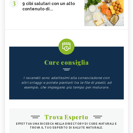
3
9 cibi salutari con un alto
contenuto di...
Cure consiglia
I ravanelli sono adattissimi alla consociazione con
altri ortaggi e potete piantarli tra le file di piselli, ad
esempio, che impiegano più tempo per maturare.
Trova Esperto
EFFETTUA UNA RICERCA NELLA DIRECTORY DI CURE-NATURALI E
TROVA IL TUO ESPERTO DI SALUTE NATURALE.