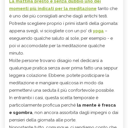
La mattina presto è senza dubbio uno dei
momenti più indicati per la meditazione
tanto che
è uno dei più consigliati anche dagli antichi testi.
Potreste scegliere proprio i primi istanti della giornata:
appena svegli, vi sciogliete con un po’ di
yoga
–
eseguendo qualche saluto al sole, per esempio - e
poi vi accomodate per la meditazione qualche
minuto.
Molte persone trovano disagio nel dedicarsi a
qualunque pratica senza aver prima fatto una seppur
leggera colazione. Ebbene, potete posticipare la
meditazione e mangiare qualcosa in modo da
permettervi una seduta il più confortevole possibile.
In entrambi i casi, questa scelta temporale è
particolarmente proficua perché
la mente è fresca
e sgombra
, non ancora assorbita dagli impegni o dai
pensieri della giornata alle porte.
Nonostante tutto, comunque, ci rendiamo conto che,