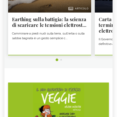
ARTICOLO
Earthing sulla battigia: la scienza
Carta d'
di scaricare le tensioni elettrost...
termine
elettron
Camminare a piedi nudi sulla terra, sull'erba o sulla
sabbia bagnata è un gesto semplice c...
Il Governo c
definitivo all