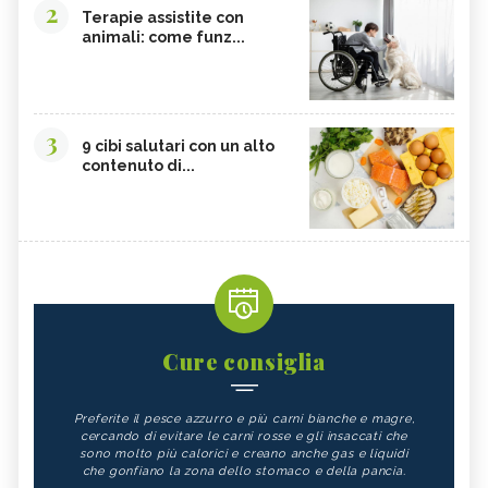
2
Terapie assistite con
animali: come funz...
3
9 cibi salutari con un alto
contenuto di...
Cure consiglia
Preferite il pesce azzurro e più carni bianche e magre,
cercando di evitare le carni rosse e gli insaccati che
sono molto più calorici e creano anche gas e liquidi
che gonfiano la zona dello stomaco e della pancia.