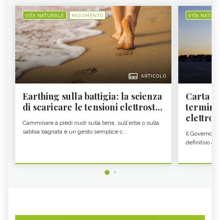
VITA NATURALE
MOVIMENTO
VITA NATUR
ARTICOLO
Earthing sulla battigia: la scienza
Carta d'
di scaricare le tensioni elettrost...
termine
elettron
Camminare a piedi nudi sulla terra, sull'erba o sulla
sabbia bagnata è un gesto semplice c...
Il Governo c
definitivo all