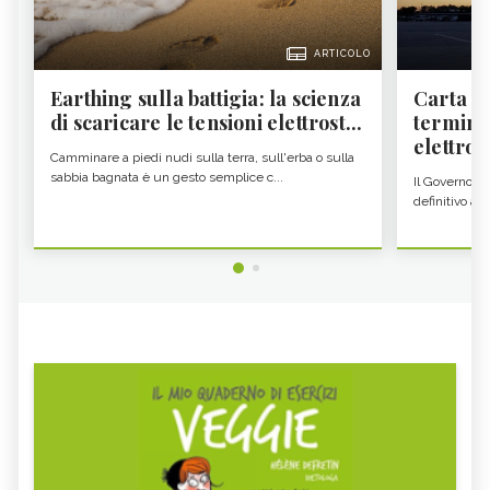
ARTICOLO
Earthing sulla battigia: la scienza
Carta d'
di scaricare le tensioni elettrost...
termine
elettron
Camminare a piedi nudi sulla terra, sull'erba o sulla
sabbia bagnata è un gesto semplice c...
Il Governo c
definitivo all