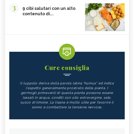
3
9 cibi salutari con un alto
contenuto di...
Cure consiglia
Il luppolo deriva dalla parola latina "humus" ed indica
l'aspetto generalmente prostrato della pianta. I
germogli primaverili di questa pianta possono essere
lessati in acqua, conditi con olio extravergine, sale,
succo di limone. La tisana è molto utile per favorire il
sonno e combattere la tensione nervosa.