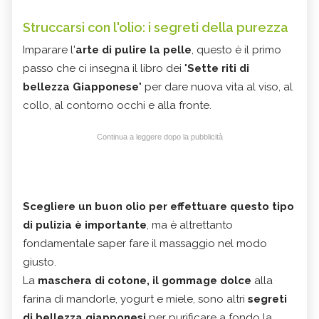
Struccarsi con l'olio: i segreti della purezza
Imparare l'
arte di pulire la pelle
, questo è il primo
passo che ci insegna il libro dei "
Sette riti di
bellezza Giapponese
" per dare nuova vita al viso, al
collo, al contorno occhi e alla fronte.
Continua a leggere dopo la pubblicità
Scegliere un buon olio per effettuare questo tipo
di pulizia è importante
, ma è altrettanto
fondamentale saper fare il massaggio nel modo
giusto.
La
maschera di cotone, il gommage dolce
alla
farina di mandorle, yogurt e miele, sono altri
segreti
di bellezza giapponesi
per purificare a fondo la