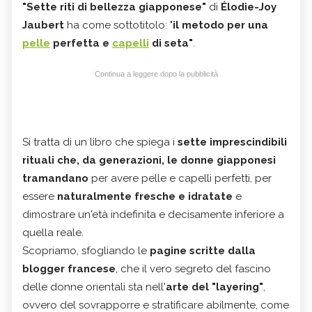
"Sette riti di bellezza giapponese"
di
Élodie-Joy
Jaubert
ha come sottotitolo: "
il metodo per una
pelle
perfetta e
capelli
di seta"
.
Continua a leggere dopo la pubblicità
Si tratta di un libro che spiega i
sette imprescindibili
rituali che, da generazioni, le donne giapponesi
tramandano
per avere pelle e capelli perfetti, per
essere
naturalmente fresche e idratate
e
dimostrare un'età indefinita e decisamente inferiore a
quella reale.
Scopriamo, sfogliando le
pagine scritte dalla
blogger francese
, che il vero segreto del fascino
delle donne orientali sta nell'
arte del "layering"
,
ovvero del sovrapporre e stratificare abilmente, come