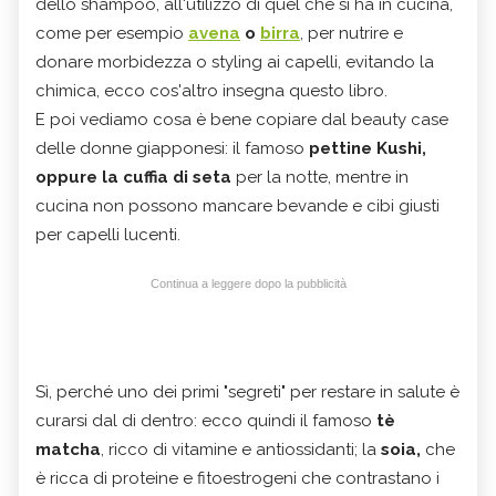
dello shampoo, all'utilizzo di quel che si ha in cucina,
come per esempio
avena
o
birra
, per nutrire e
donare morbidezza o styling ai capelli, evitando la
chimica, ecco cos'altro insegna questo libro.
E poi vediamo cosa è bene copiare dal beauty case
delle donne giapponesi: il famoso
pettine Kushi,
oppure la cuffia di seta
per la notte, mentre in
cucina non possono mancare bevande e cibi giusti
per capelli lucenti.
Continua a leggere dopo la pubblicità
Sì, perché uno dei primi "segreti" per restare in salute è
curarsi dal di dentro: ecco quindi il famoso
tè
matcha
, ricco di vitamine e antiossidanti; la
soia,
che
è ricca di proteine e fitoestrogeni che contrastano i