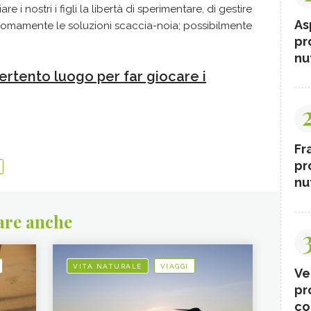
e i nostri i figli la libertà di sperimentare, di gestire
As
onomamente le soluzioni scaccia-noia; possibilmente
pr
nut
ertento luogo per far giocare i
Fr
pr
nut
are anche
VITA NATURALE
VIAGGI
Ve
pr
co