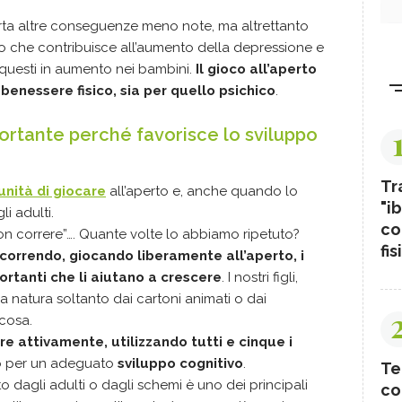
orta altre conseguenze meno note, ma altrettanto
to che contribuisce all’aumento della depressione e
he questi in aumento nei bambini.
Il gioco all’aperto
benessere fisico, sia per quello psichico
.
ortante perché favorisce lo sviluppo
Tr
nità di giocare
all’aperto e, anche quando lo
"ib
i adulti.
co
non correre”…. Quante volte lo abbiamo ripetuto?
fis
orrendo, giocando liberamente all’aperto, i
rtanti che li aiutano a crescere
. I nostri figli,
a natura soltanto dai cartoni animati o dai
cosa.
e attivamente, utilizzando tutti e cinque i
mo per un adeguato
sviluppo cognitivo
.
Te
 dagli adulti o dagli schemi è uno dei principali
co