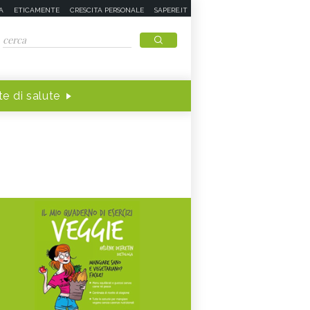
A
ETICAMENTE
CRESCITA PERSONALE
SAPERE.IT
e di salute