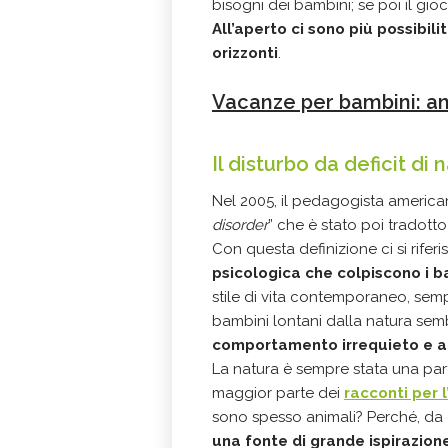
bisogni dei bambini; se poi il gio
All’aperto ci sono più possibili
orizzonti
.
Vacanze per bambini: an
Il disturbo da deficit di 
Nel 2005, il pedagogista america
disorder
” che è stato poi tradotto
Con questa definizione ci si rifer
psicologica che colpiscono i b
stile di vita contemporaneo, sempr
bambini lontani dalla natura semb
comportamento irrequieto e al
La natura è sempre stata una part
maggior parte dei
racconti per l
sono spesso animali? Perché, 
una fonte di grande ispirazion