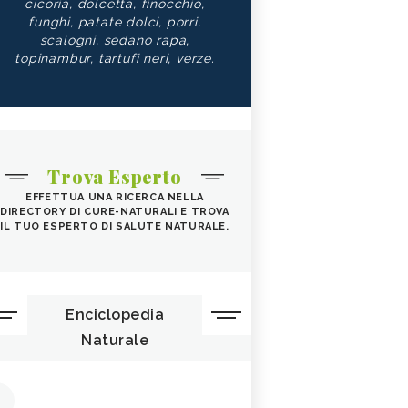
cicoria, dolcetta, finocchio,
funghi, patate dolci, porri,
scalogni, sedano rapa,
topinambur, tartufi neri, verze.
Trova Esperto
EFFETTUA UNA RICERCA NELLA
DIRECTORY DI CURE-NATURALI E TROVA
IL TUO ESPERTO DI SALUTE NATURALE.
Enciclopedia
Naturale
1