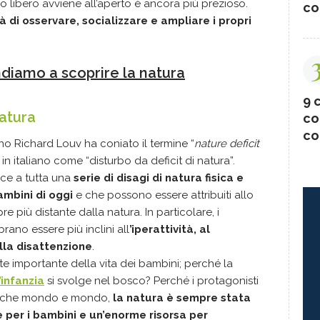
co libero avviene all’aperto è ancora più prezioso.
co
tà di osservare, socializzare e ampliare i propri
diamo a scoprire la natura
9 c
natura
co
co
no Richard Louv ha coniato il termine “
nature deficit
 in italiano come “disturbo da deficit di natura”.
isce a tutta una
serie di disagi di natura fisica e
ambini di oggi
e che possono essere attribuiti allo
e più distante dalla natura. In particolare, i
rano essere più inclini all
’iperattività, al
la disattenzione
.
e importante della vita dei bambini; perché la
’infanzia
si svolge nel bosco? Perché i protagonisti
da che mondo e mondo,
la natura è sempre stata
e per i bambini e un’enorme risorsa per