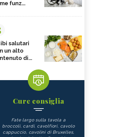
me funz...
3
ibi salutari
n un alto
ntenuto di...
Cure consiglia
Fate largo sulla tavola a
broccoli, cardi, cavolfiori, cavolo
cappuccio, cavolini di Bruxelles,