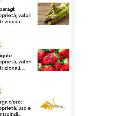
paragi:
oprietà, valori
rizionali...
2
agole:
oprietà, valori
rizionali,...
3
rga d'oro:
oprietà, uso e
ntroindi...