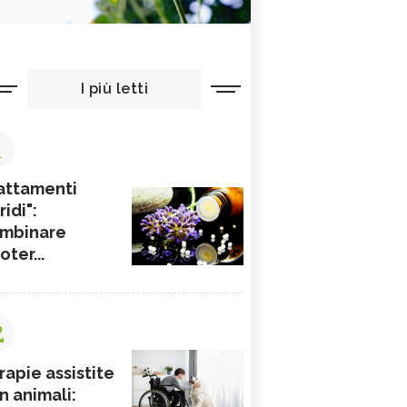
I più letti
1
attamenti
ridi":
mbinare
ioter...
2
rapie assistite
n animali: