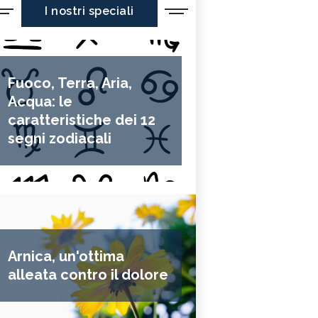
I nostri speciali
Fuoco, Terra, Aria,
Acqua: le
caratteristiche dei 12
segni zodiacali
Arnica, un'ottima
alleata contro il dolore