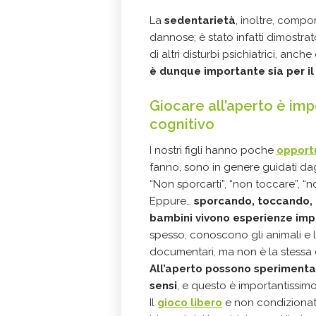
La
sedentarietà
, inoltre, comp
dannose; è stato infatti dimostra
di altri disturbi psichiatrici, anc
è dunque importante sia per il 
Giocare all’aperto è imp
cognitivo
I nostri figli hanno poche
opportu
fanno, sono in genere guidati dagl
“Non sporcarti”, “non toccare”, “
Eppure…
sporcando, toccando, c
bambini vivono esperienze impo
spesso, conoscono gli animali e l
documentari, ma non è la stessa 
All’aperto possono sperimentar
sensi
, e questo è importantissi
Il
gioco libero
e non condizionato