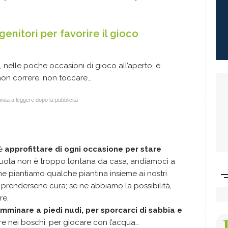
enitori per favorire il gioco
 nelle poche occasioni di gioco all’aperto, è
, non correre, non toccare…
nua a leggere dopo la pubblicità
 è
approfittare di ogni occasione per stare
scuola non è troppo lontana da casa, andiamoci a
e piantiamo qualche piantina insieme ai nostri
rendersene cura; se ne abbiamo la possibilità,
re.
mminare a piedi nudi, per sporcarci di sabbia e
re nei boschi, per giocare con l’acqua…