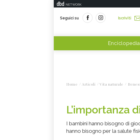
NETWORK
Seguici su
Iscriviti
Enciclopedia
Home
Articoli
Vita naturale
Benes
L’importanza di
I bambini hanno bisogno di gioc
hanno bisogno per la salute fisi