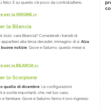
pr
ù felici. E su questo c’è poco da controbattere…
co
bre per la VERGINE >>
r la Bilancia
l 2020, cara Bilancia? Considerati i transiti di
e appartieni alla terza decade), immagino di sì.
Alza
o buone notizie
. Giove e Saturno, questo mese si
bre per la BILANCIA >>
er lo Scorpione
o quello di dicembre
. Le configurazioni
 e svolte importanti, che, nel tuo caso,
e familiare. Giove e Saturno fanno il loro ingresso