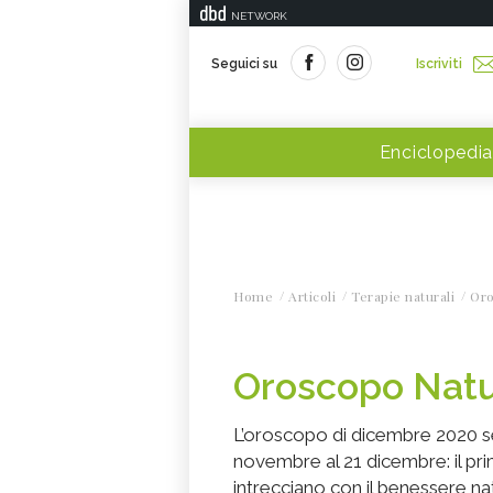
NETWORK
Seguici su
Iscriviti
Enciclopedia
Home
Articoli
Terapie naturali
Or
Oroscopo Natu
L’oroscopo di dicembre 2020 se
novembre al 21 dicembre: il pri
intrecciano con il benessere nat