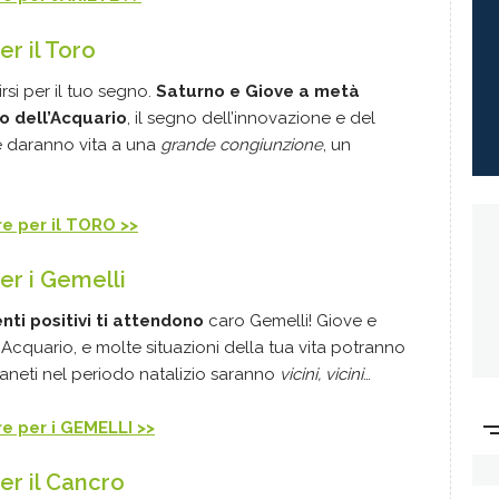
r il Toro
si per il tuo segno.
Saturno e Giove a metà
o dell’Acquario
, il segno dell’innovazione e del
re daranno vita a una
grande congiunzione
, un
re per il TORO >>
er i Gemelli
ti positivi ti attendono
caro Gemelli! Giove e
cquario, e molte situazioni della tua vita potranno
pianeti nel periodo natalizio saranno
vicini, vicini
…
re per i GEMELLI >>
r il Cancro