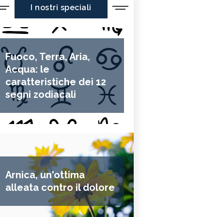
I nostri speciali
Fuoco, Terra, Aria,
Acqua: le
caratteristiche dei 12
segni zodiacali
Arnica, un'ottima
alleata contro il dolore