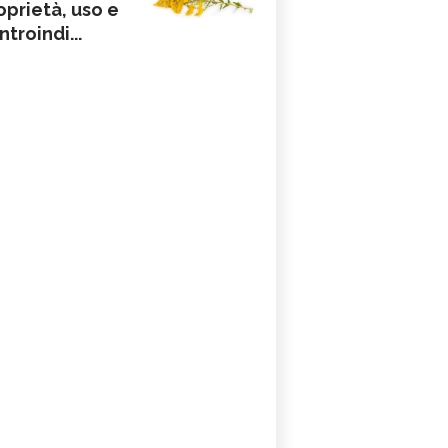
oprietà, uso e
ntroindi...