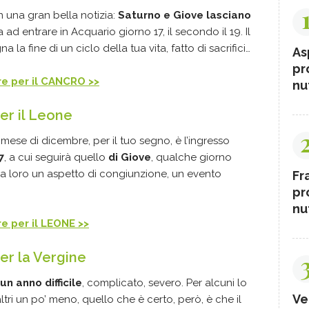
 una gran bella notizia:
Saturno e Giove lasciano
ta ad entrare in Acquario giorno 17, il secondo il 19. Il
 la fine di un ciclo della tua vita, fatto di sacrifici…
As
pr
bre per il CANCRO >>
nut
er il Leone
mese di dicembre, per il tuo segno, è l’ingresso
7
, a cui seguirà quello
di Giove
, qualche giorno
ra loro un aspetto di congiunzione, un evento
Fr
pr
nut
re per il LEONE >>
er la Vergine
un anno difficile
, complicato, severo. Per alcuni lo
Ve
ltri un po’ meno, quello che è certo, però, è che il