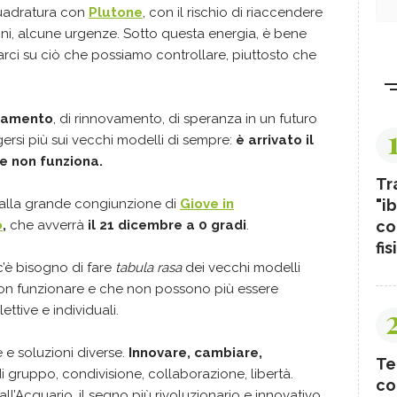
quadratura con
Plutone
, con il rischio di riaccendere
ioni, alcune urgenze. Sotto questa energia, è bene
rarci su ciò che possiamo controllare, piuttosto che
iamento
, di rinnovamento, di speranza in un futuro
ersi più sui vecchi modelli di sempre:
è arrivato il
e non funziona.
Tr
"ib
dalla grande congiunzione di
Giove in
co
o
,
che avverrà
il 21 dicembre a 0 gradi
.
fis
’è bisogno di fare
tabula rasa
dei vecchi modelli
on funzionare e che non possono più essere
ttive e individuali.
 e soluzioni diverse.
Innovare, cambiare,
Te
di gruppo, condivisione, collaborazione, libertà.
co
ll’Acquario, il segno più rivoluzionario e innovativo