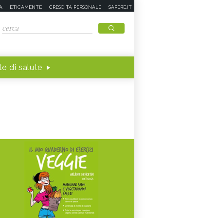
A
ETICAMENTE
CRESCITA PERSONALE
SAPERE.IT
e di salute