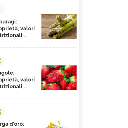
1
paragi:
oprietà, valori
rizionali...
2
agole:
oprietà, valori
rizionali,...
3
rga d'oro: