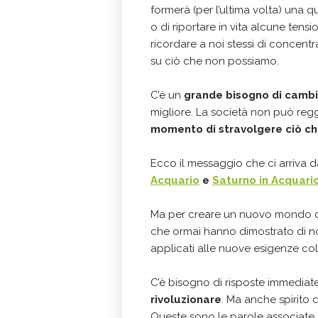
formerà (per l’ultima volta) una 
o di riportare in vita alcune tens
ricordare a noi stessi di concent
su ciò che non possiamo.
C’è un
grande bisogno di camb
migliore. La società non può regg
momento di stravolgere ciò ch
Ecco il messaggio che ci arriva 
Acquario
e
Saturno in Acquari
Ma per creare un nuovo mondo c
che ormai hanno dimostrato di n
applicati alle nuove esigenze colle
C’è bisogno di risposte immediate
rivoluzionare
. Ma anche spirito 
Queste sono le parole associate a