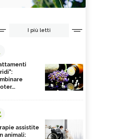
I più letti
1
attamenti
ridi":
mbinare
ioter...
2
rapie assistite
n animali: