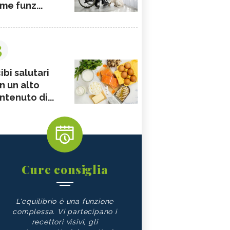
me funz...
3
ibi salutari
n un alto
ntenuto di...
Cure consiglia
L'equilibrio è una funzione
complessa. Vi partecipano i
recettori visivi, gli