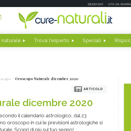
DEABYDAY
VITA DA MAMM
 naturale
Trova l'esperto
Speciali
Rispost
oscopo
Oroscopo Naturale dicembre 2020
ARTICOLO
rale dicembre 2020
condo il calendario astrologico, dal 23
mo oroscopo in cui le previsioni astrologiche si
urale. Scopri di più sul tuo segno!