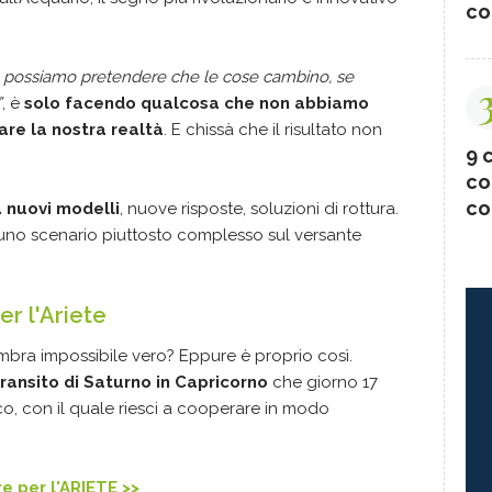
co
possiamo pretendere che le cose cambino, se
”
, è
solo facendo qualcosa che non abbiamo
re la nostra realtà
. E chissà che il risultato non
9 c
co
co
a nuovi modelli
, nuove risposte, soluzioni di rottura.
uno scenario piuttosto complesso sul versante
r l'Ariete
sembra impossibile vero? Eppure è proprio così.
transito di Saturno in Capricorno
che giorno 17
o, con il quale riesci a cooperare in modo
re per l'ARIETE >>