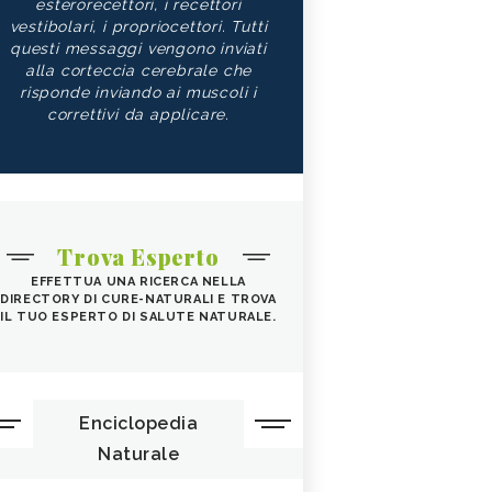
esterorecettori, i recettori
vestibolari, i propriocettori. Tutti
questi messaggi vengono inviati
alla corteccia cerebrale che
risponde inviando ai muscoli i
correttivi da applicare.
Trova Esperto
EFFETTUA UNA RICERCA NELLA
DIRECTORY DI CURE-NATURALI E TROVA
IL TUO ESPERTO DI SALUTE NATURALE.
Enciclopedia
Naturale