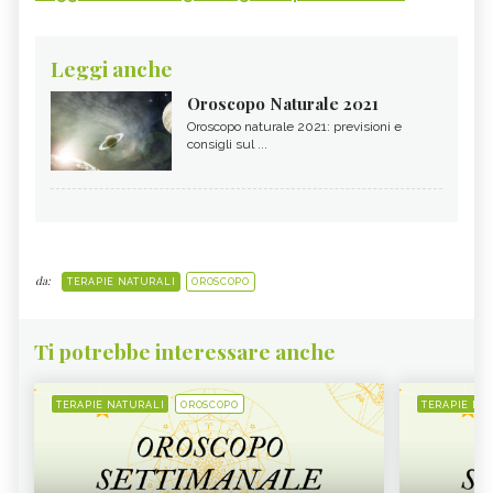
Leggi anche
Oroscopo Naturale 2021
Oroscopo naturale 2021: previsioni e
consigli sul ...
da:
TERAPIE NATURALI
OROSCOPO
Ti potrebbe interessare anche
TERAPIE NATURALI
OROSCOPO
TERAPIE NA