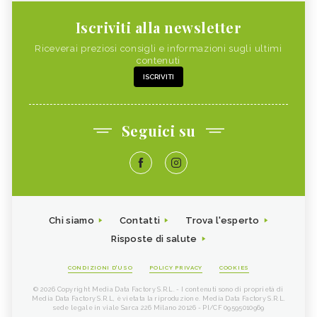
Iscriviti alla newsletter
Riceverai preziosi consigli e informazioni sugli ultimi
contenuti
ISCRIVITI
Seguici su
Chi siamo
Contatti
Trova l'esperto
Risposte di salute
CONDIZIONI D'USO
POLICY PRIVACY
COOKIES
© 2026 Copyright Media Data Factory S.R.L. - I contenuti sono di proprietà di
Media Data Factory S.R.L, è vietata la riproduzione. Media Data Factory S.R.L.
sede legale in viale Sarca 226 Milano 20126 - PI/CF 09595010969