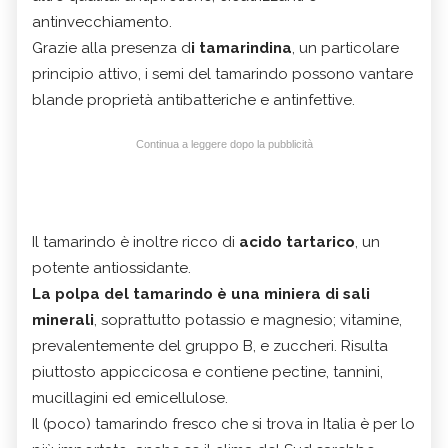
antinvecchiamento.
Grazie alla presenza d
i tamarindina
, un particolare
principio attivo, i semi del tamarindo possono vantare
blande proprietà antibatteriche e antinfettive.
Continua a leggere dopo la pubblicità
Il tamarindo è inoltre ricco di
acido tartarico
, un
potente antiossidante.
La polpa del tamarindo è una miniera di sali
minerali
, soprattutto potassio e magnesio; vitamine,
prevalentemente del gruppo B, e zuccheri. Risulta
piuttosto appiccicosa e contiene pectine, tannini,
mucillagini ed emicellulose.
Il (poco) tamarindo fresco che si trova in Italia è per lo