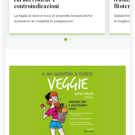
controindicazioni
fitoter...
La foglia di olivo è ricca di proprietà terapeutiche:
Dall’alchimia
scopriamo le modalità di preparazion...
di longevità 