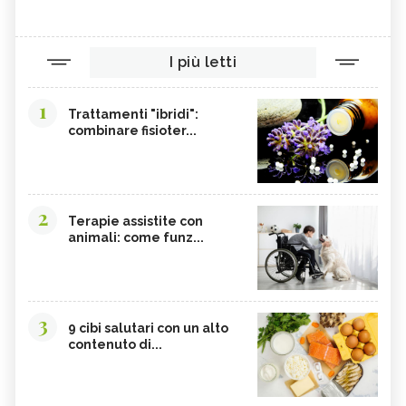
I più letti
1
Trattamenti "ibridi":
combinare fisioter...
2
Terapie assistite con
animali: come funz...
3
9 cibi salutari con un alto
contenuto di...