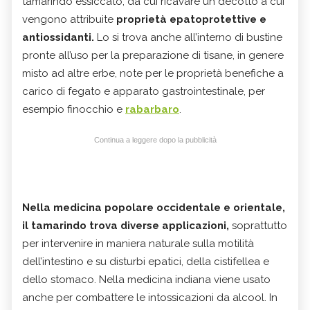
tamarindo essiccato, da cui ricavare un decotto a cui
vengono attribuite
proprietà epatoprotettive e
antiossidanti.
Lo si trova anche all’interno di bustine
pronte all’uso per la preparazione di tisane, in genere
misto ad altre erbe, note per le proprietà benefiche a
carico di fegato e apparato gastrointestinale, per
esempio finocchio e
rabarbaro
.
Continua a leggere dopo la pubblicità
Nella medicina popolare occidentale e orientale,
il tamarindo trova diverse applicazioni,
soprattutto
per intervenire in maniera naturale sulla motilità
dell’intestino e su disturbi epatici, della cistifellea e
dello stomaco. Nella medicina indiana viene usato
anche per combattere le intossicazioni da alcool. In