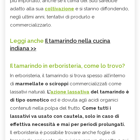
più importato, anche se il clima del Sud sarebbe
adatto alla sua
coltivazione
e si stanno diffondendo,
negli ultimi anni, tentativi di produrlo e
commercializzarlo.
Leggi anche
Il tamarindo nella cucina
indiana >>
Il tamarindo in erboristeria, come lo trovo?
In erboristeria, il tamarindo si trova spesso all’interno
di
marmellate o sciroppi
commercializzati come
lassativi naturali.
L’
azione lassativa
del tamarindo è
di tipo osmotico
ed è dovuta agli acidi organici
contenuti nella polpa del frutto.
Come tutti i
lassativi va usato con cautela, solo in caso di
effettiva necessità e mai per periodi prolungati.
Il erboristeria è possibile trovare anche foglie di