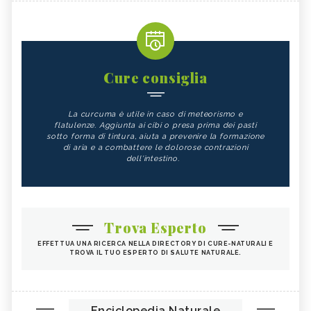
Cure consiglia
La curcuma è utile in caso di meteorismo e
flatulenze. Aggiunta ai cibi o presa prima dei pasti
sotto forma di tintura, aiuta a prevenire la formazione
di aria e a combattere le dolorose contrazioni
dell'intestino.
Trova Esperto
EFFETTUA UNA RICERCA NELLA DIRECTORY DI CURE-NATURALI E
TROVA IL TUO ESPERTO DI SALUTE NATURALE.
Enciclopedia Naturale