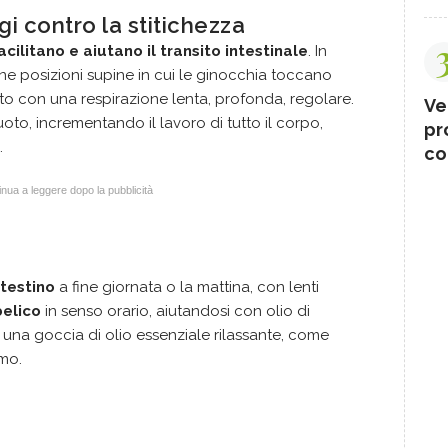
 contro la stitichezza
acilitano e aiutano il transito intestinale
. In
e posizioni supine in cui le ginocchia toccano
 con una respirazione lenta, profonda, regolare.
Ve
oto, incrementando il lavoro di tutto il corpo,
pr
.
co
nua a leggere dopo la pubblicità
testino
a fine giornata o la mattina, con lenti
belico
in senso orario, aiutandosi con olio di
 una goccia di olio essenziale rilassante, come
imo.