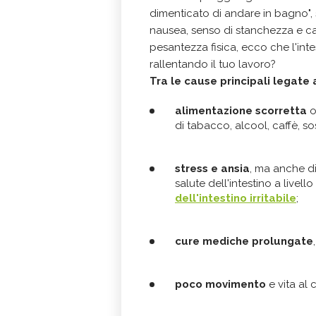
dimenticato di andare in bagno",
nausea, senso di stanchezza e ca
pesantezza fisica, ecco che l'int
rallentando il tuo lavoro?
Tra le cause principali legate 
alimentazione scorretta
o
di tabacco, alcool, caffè, s
stress e ansia
, ma anche d
salute dell'intestino a live
dell'intestino irritabile
;
cure mediche prolungate
poco movimento
e vita al 