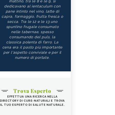
mattino, tra le 8 e le 9, si
dedicavano al ientaculum con
pane intinto nel vino, latte di
capra, formaggio, frutta fresca o
secca. Tra le 12 e le 13 uno
spuntino frugale consumato
nelle tabernae, spesso
consumando del puls, la
classica polenta di farro. La
cena era il pasto più importante
per l'aspetto conviviale e per il
numero di portate.
Trova Esperto
EFFETTUA UNA RICERCA NELLA
DIRECTORY DI CURE-NATURALI E TROVA
IL TUO ESPERTO DI SALUTE NATURALE.