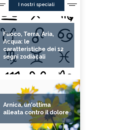
I nostri speciali
Fuoco, Terra, Aria,
Acqua: le
caratteristiche dei 12
segni zodiacali
Arnica, un'ottima
alleata contro il dolore