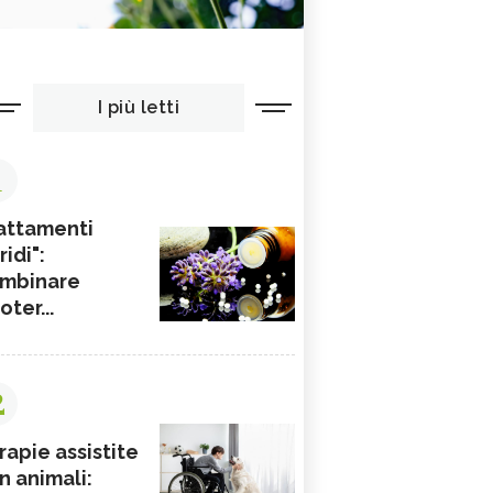
I più letti
1
attamenti
ridi":
mbinare
ioter...
2
rapie assistite
n animali: