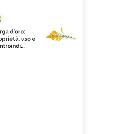
3
rga d'oro:
oprietà, uso e
ntroindi...