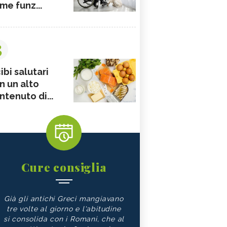
me funz...
3
ibi salutari
n un alto
ntenuto di...
Cure consiglia
Già gli antichi Greci mangiavano
tre volte al giorno e l'abitudine
si consolida con i Romani, che al