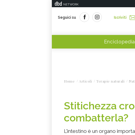
NETWORK
Seguici su
Iscriviti
Enciclopedia
Home
Articoli
Terapie naturali
Nat
Stitichezza cr
combatterla?
L'intestino è un organo import