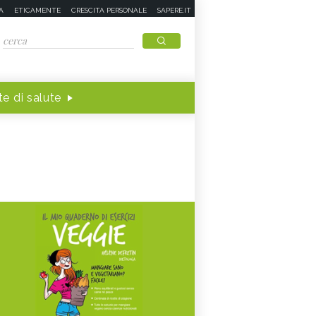
A
ETICAMENTE
CRESCITA PERSONALE
SAPERE.IT
e di salute