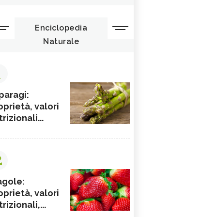
Enciclopedia
Naturale
1
paragi:
oprietà, valori
rizionali...
2
agole:
oprietà, valori
rizionali,...