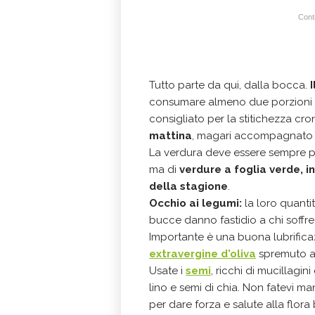
Conti
Tutto parte da qui, dalla bocca.
consumare almeno due porzioni di
consigliato per la stitichezza cr
mattina
, magari accompagnato
La verdura deve essere sempre pr
ma di
verdure a foglia verde, in
della stagione
.
Occhio ai legumi:
la loro quanti
bucce danno fastidio a chi soffre d
Importante è una buona lubrificaz
extravergine d'oliva
spremuto a f
Usate i
semi
, ricchi di mucillagini
lino e semi di chia. Non fatevi m
per dare forza e salute alla flora 