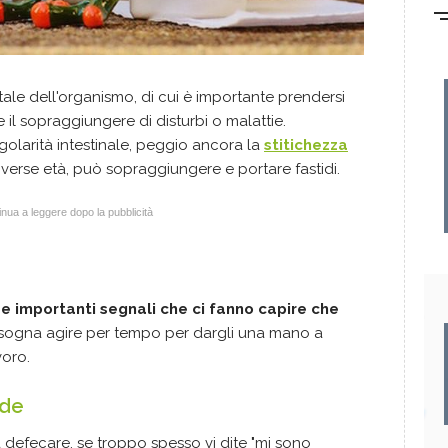
ale dell'organismo, di cui è importante prendersi
il sopraggiungere di disturbi o malattie.
egolarità intestinale, peggio ancora la
stitichezza
diverse età, può sopraggiungere e portare fastidi.
nua a leggere dopo la pubblicità
e importanti segnali che ci fanno capire che
isogna agire per tempo per dargli una mano a
voro.
nde
defecare, se troppo spesso vi dite "mi sono