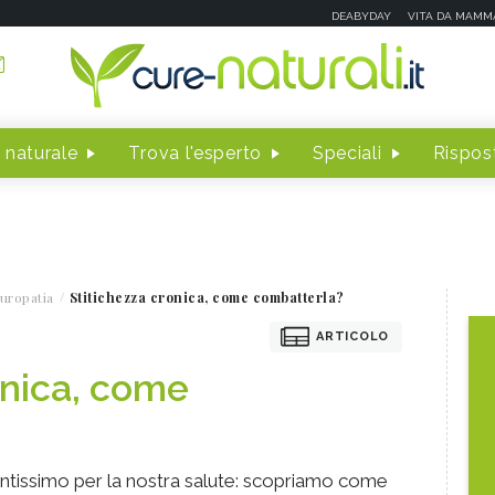
DEABYDAY
VITA DA MAMM
 naturale
Trova l'esperto
Speciali
Rispost
uropatia
Stitichezza cronica, come combatterla?
ARTICOLO
onica, come
antissimo per la nostra salute: scopriamo come