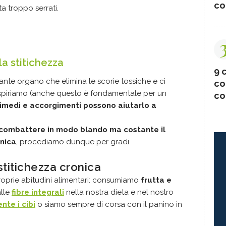
co
vita troppo serrati.
a stitichezza
9 c
nte organo che elimina le scorie tossiche e ci
co
respiriamo (anche questo è fondamentale per un
co
rimedi e accorgimenti possono aiutarlo a
r combattere in modo blando ma costante il
nica
, procediamo dunque per gradi.
stitichezza cronica
proprie abitudini alimentari: consumiamo
frutta e
alle
fibre
integrali
nella nostra dieta e nel nostro
te i cibi
o siamo sempre di corsa con il panino in