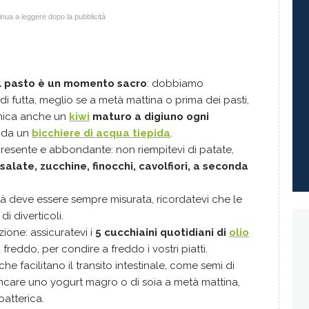
nua a leggere dopo la pubblicità
Il pasto è un momento sacro
: dobbiamo
 futta, meglio se a metà mattina o prima dei pasti,
onica anche un
kiwi
maturo a digiuno ogni
 da un
bicchiere di acqua tiepida
.
esente e abbondante: non riempitevi di patate,
salate, zucchine, finocchi, cavolfiori, a seconda
tà deve essere sempre misurata, ricordatevi che le
i diverticoli.
ione: assicuratevi i
5 cucchiaini quotidiani di
olio
reddo, per condire a freddo i vostri piatti.
 che facilitano il transito intestinale, come semi di
ancare uno yogurt magro o di soia a metà mattina,
batterica.