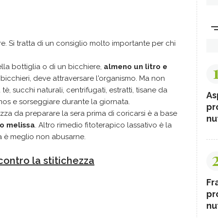
re. Si tratta di un consiglio molto importante per chi
la bottiglia o di un bicchiere,
almeno un litro e
 bicchieri, deve attraversare l'organismo. Ma non
tè, succhi naturali, centrifugati, estratti, tisane da
As
mos e sorseggiare durante la giornata.
pr
ezza da preparare la sera prima di coricarsi è a base
nut
 o melissa
. Altro rimedio fitoterapico lassativo è la
a è meglio non abusarne.
 contro la stitichezza
Fr
pr
nut