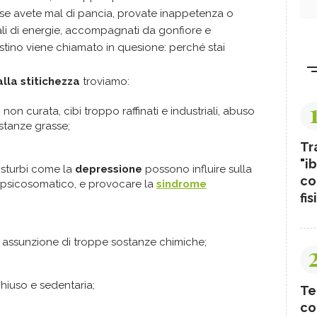
 se avete mal di pancia, provate inappetenza o
li di energie, accompagnati da gonfiore e
estino viene chiamato in quesione: perché stai
alla stitichezza
troviamo:
 non curata, cibi troppo raffinati e industriali, abuso
ostanze grasse;
Tr
"ib
isturbi come la
depressione
possono influire sulla
co
llo psicosomatico, e provocare la
sindrome
fis
, assunzione di troppe sostanze chimiche;
chiuso e sedentaria;
Te
co