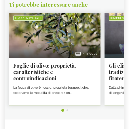
Ti potrebbe interessare anche
RIMEDI NATURALI
RIMEDI NAT
ARTICOLO
Foglie di olivo: proprietà,
Gli elisi
caratteristiche e
tradizio
controindicazioni
fitoter...
La foglia di olivo è ricca di proprietà terapeutiche:
Dall’alchimia
scopriamo le modalità di preparazion...
di longevità 