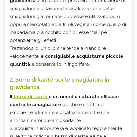
gravidanza
, allo scopo di prevenire la formazione di
smagliature e di favorire la cicatrizzazione delle
smagliature già formate; può essere utilizzato puro
oppure mescolato ad altri oli vegetali come quello di
macadamia o arricchito con oli essenziali per
potenziarne gli effetti.
Trattandosi di un olio che tende a irrancidire
velocemente,
è consigliabile acquistarne piccole
quantità
e conservarlo in frigorifero.
2. Burro di karité per le smagliature in
gravidanza
Il
burro di karité
è un rimedio naturale efficace
contro le smagliature
poiché è un ottimo
emolliente, idratante e cicatrizzante, oltre che
antinfiammatorio e antiossidante.
Si acquista in erboristeria e, applicato regolarmente
sulle zone critiche, il
burro di karité aiuta a