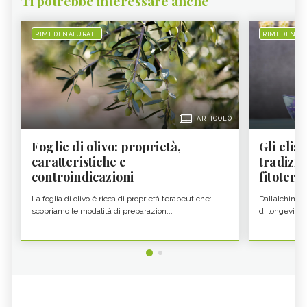
Ti potrebbe interessare anche
RIMEDI NATURALI
RIMEDI NAT
ARTICOLO
Foglie di olivo: proprietà,
Gli elisi
caratteristiche e
tradizio
controindicazioni
fitoter...
La foglia di olivo è ricca di proprietà terapeutiche:
Dall’alchimia
scopriamo le modalità di preparazion...
di longevità 