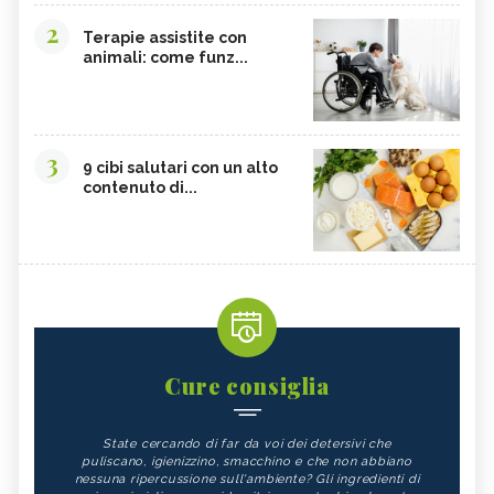
2
Terapie assistite con
animali: come funz...
3
9 cibi salutari con un alto
contenuto di...
Cure consiglia
State cercando di far da voi dei detersivi che
puliscano, igienizzino, smacchino e che non abbiano
nessuna ripercussione sull'ambiente? Gli ingredienti di