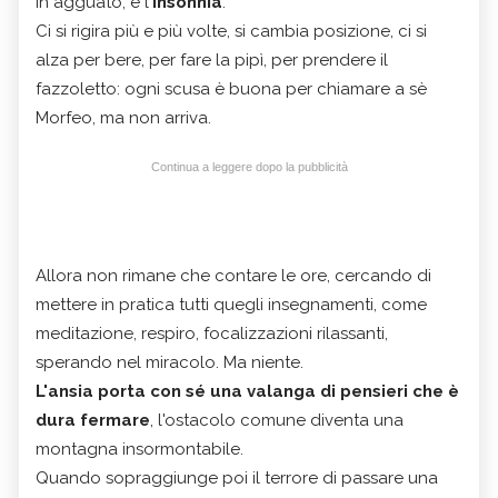
in agguato, è l'
insonnia
.
Ci si rigira più e più volte, si cambia posizione, ci si
alza per bere, per fare la pipì, per prendere il
fazzoletto: ogni scusa è buona per chiamare a sè
Morfeo, ma non arriva.
Continua a leggere dopo la pubblicità
Allora non rimane che contare le ore, cercando di
mettere in pratica tutti quegli insegnamenti, come
meditazione, respiro, focalizzazioni rilassanti,
sperando nel miracolo. Ma niente.
L'ansia porta con sé una valanga di pensieri che è
dura fermare
, l'ostacolo comune diventa una
montagna insormontabile.
Quando sopraggiunge poi il terrore di passare una