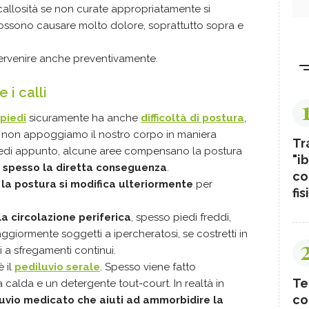
allosità se non curate appropriatamente si
ossono causare molto dolore, soprattutto sopra e
ervenire anche preventivamente.
 i calli
 piedi
sicuramente ha anche
difficoltà di postura
,
ndo non appoggiamo il nostro corpo in maniera
Tr
i piedi appunto, alcune aree compensano la postura
"ib
 è spesso la diretta conseguenza
.
co
 la postura si modifica ulteriormente
per
fis
la circolazione periferica
, spesso piedi freddi,
ggiormente soggetti a ipercheratosi, se costretti in
 a sfregamenti continui.
è il
pediluvio serale
. Spesso viene fatto
Te
 calda e un detergente tout-court. In realtà in
co
uvio medicato che aiuti ad ammorbidire la