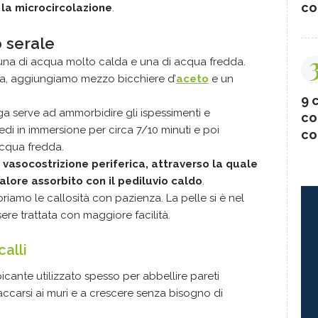
co
 la microcircolazione
.
o serale
 una di acqua molto calda e una di acqua fredda.
da, aggiungiamo mezzo bicchiere d’
aceto
e un
9 c
a serve ad ammorbidire gli ispessimenti e
co
iedi in immersione per circa 7/10 minuti e poi
co
acqua fredda.
vasocostrizione periferica, attraverso la quale
calore assorbito con il pediluvio caldo
.
riamo le callosità con pazienza. La pelle si è nel
re trattata con maggiore facilità.
calli
icante utilizzato spesso per abbellire pareti
accarsi ai muri e a crescere senza bisogno di