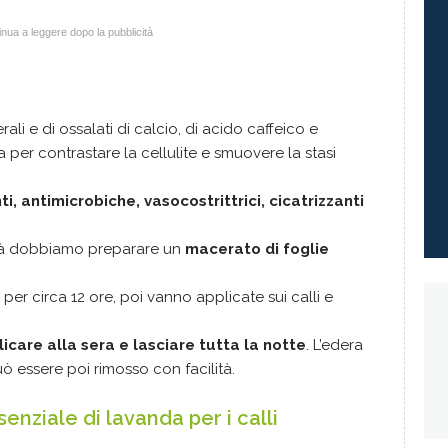
nua a leggere dopo la pubblicità
rali e di ossalati di calcio, di acido caffeico e
ta per contrastare la cellulite e smuovere la stasi
i, antimicrobiche, vasocostrittrici, cicatrizzanti
tà dobbiamo preparare un
macerato di foglie
r circa 12 ore, poi vanno applicate sui calli e
icare alla sera e lasciare tutta la notte
. L’edera
ò essere poi rimosso con facilità.
senziale di lavanda per i calli