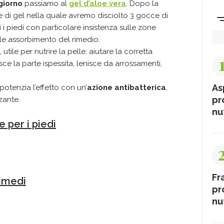
 giorno
passiamo al
gel d’aloe vera
. Dopo la
di gel nella quale avremo disciolto 3 gocce di
i i piedi con particolare insistenza sulle zone
le assorbimento del rimedio.
,
utile per nutrire la pelle, aiutare la corretta
ce la parte ispessita, lenisce da arrossamenti,
As
potenzia l’effetto con un’
azione antibatterica
,
pr
zante.
nut
e per i piedi
Fr
 rimedi
pr
nut