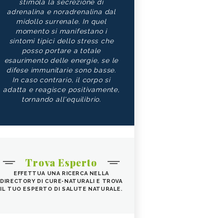
stimola la secrezione di
adrenalina e noradrenalina dal
midollo surrenale. In quel
momento si manifestano i
sintomi tipici dello stress che
posso portare a totale
esaurimento delle energie, se le
difese immunitarie sono basse.
In caso contrario, il corpo si
adatta e reagisce positivamente,
tornando all'equilibrio.
Trova Esperto
EFFETTUA UNA RICERCA NELLA
DIRECTORY DI CURE-NATURALI E TROVA
IL TUO ESPERTO DI SALUTE NATURALE.