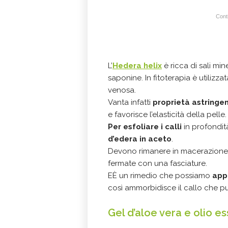
Conti
L’
Hedera helix
è ricca di sali mine
saponine. In fitoterapia è utilizza
venosa.
Vanta infatti
proprietà astringent
e favorisce l’elasticità della pelle.
Per esfoliare i calli
in profondi
d’edera in aceto
.
Devono rimanere in macerazione pe
fermate con una fasciature.
EÈ un rimedio che possiamo
appl
così ammorbidisce il callo che pu
Gel d’aloe vera e olio es