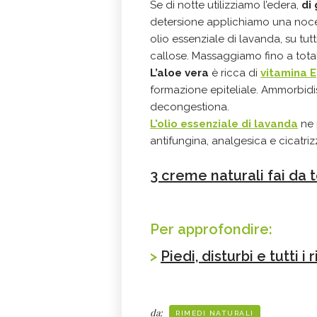
Se di notte utilizziamo l’edera,
di
detersione applichiamo una noce 
olio essenziale di lavanda, su tutt
callose. Massaggiamo fino a tota
L’aloe vera
è ricca di
vitamina E
formazione epiteliale. Ammorbidis
decongestiona.
L'olio essenziale di lavanda
ne 
antifungina, analgesica e cicatriz
3 creme naturali fai da t
Per approfondire:
>
Piedi, disturbi e tutti i
da:
RIMEDI NATURALI