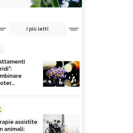
I più letti
1
attamenti
ridi":
mbinare
ioter...
2
rapie assistite
n animali: