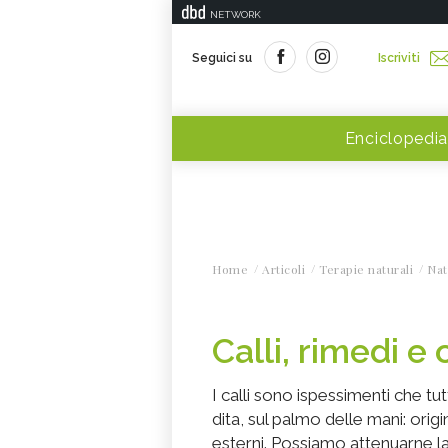
NETWORK
Seguici su
Iscriviti
Enciclopedia
Home
Articoli
Terapie naturali
Nat
Calli, rimedi e 
I calli sono ispessimenti che tut
dita, sul palmo delle mani: or
esterni. Possiamo attenuarne la