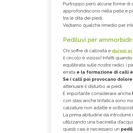
Purtroppo però alcune forme di c
approfondiscono nella pelle e p
tra le dita dei piedi.
Vediamo qualche rimedio per int
Pediluvi per ammorbidire
Chi soffre di callosità e
duroni ai
il circolo è vizioso! Infatti qua
equilibrata sulle nostre radici, 
errata
e la formazione di calli
Se i calli poi provocano dolore
attenuare il disturbo ai piedi.
È importante considerare anche
con stasi anche linfatica sono ma
calzature non adatte e sottoposti
La prima abitudine da introdurre 
utilizzando una bacinella d’acqua
questi casi è necessario un
pedil