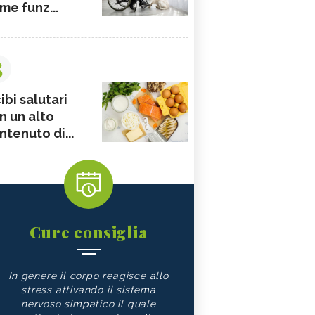
me funz...
3
ibi salutari
n un alto
ntenuto di...
Cure consiglia
In genere il corpo reagisce allo
stress attivando il sistema
nervoso simpatico il quale