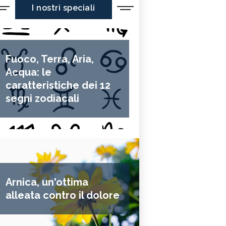
I nostri speciali
Fuoco, Terra, Aria,
Acqua: le
caratteristiche dei 12
segni zodiacali
Arnica, un'ottima
alleata contro il dolore