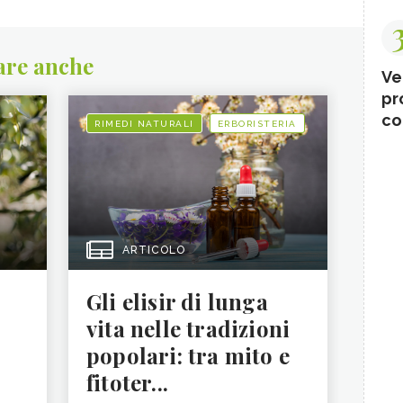
are anche
Ve
pr
co
RIMEDI NATURALI
ERBORISTERIA
ARTICOLO
Gli elisir di lunga
vita nelle tradizioni
popolari: tra mito e
fitoter...