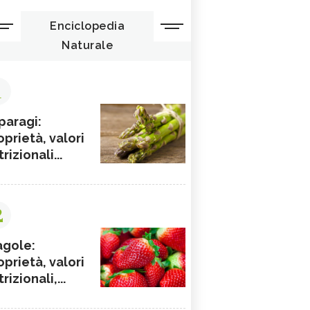
Enciclopedia
Naturale
1
paragi:
oprietà, valori
rizionali...
2
agole:
oprietà, valori
rizionali,...