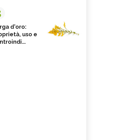
3
rga d'oro:
oprietà, uso e
ntroindi...