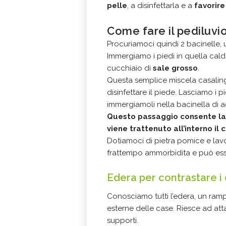
pelle
, a disinfettarla e a
favorire
Come fare il pediluvi
Procuriamoci quindi 2 bacinelle,
Immergiamo i piedi in quella cal
cucchiaio di
sale grosso
.
Questa semplice miscela casaling
disinfettare il piede. Lasciamo i p
immergiamoli nella bacinella di 
Questo passaggio consente la 
viene trattenuto all’interno il 
Dotiamoci di pietra pomice e lavo
frattempo ammorbidita e può esse
Edera per contrastare i 
Conosciamo tutti l’edera, un ramp
esterne delle case. Riesce ad att
supporti.