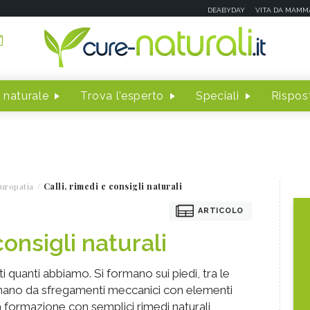
DEABYDAY
VITA DA MAMM
 naturale
Trova l'esperto
Speciali
Rispost
uropatia
Calli, rimedi e consigli naturali
ARTICOLO
consigli naturali
ti quanti abbiamo. Si formano sui piedi, tra le
iginano da sfregamenti meccanici con elementi
 formazione con semplici rimedi naturali