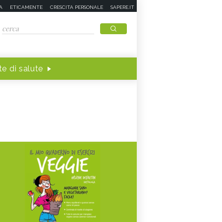
A
ETICAMENTE
CRESCITA PERSONALE
SAPERE.IT
e di salute