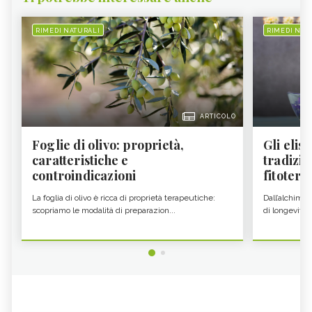
RIMEDI NATURALI
RIMEDI NAT
ARTICOLO
Foglie di olivo: proprietà,
Gli elisi
caratteristiche e
tradizio
controindicazioni
fitoter...
La foglia di olivo è ricca di proprietà terapeutiche:
Dall’alchimia
scopriamo le modalità di preparazion...
di longevità 