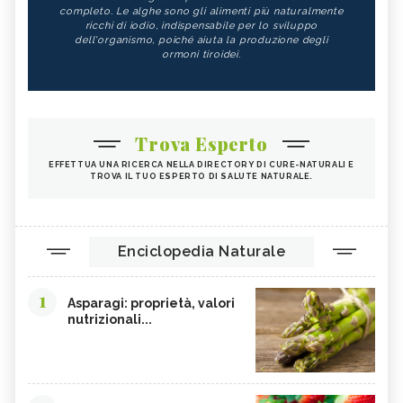
completo. Le alghe sono gli alimenti più naturalmente
ricchi di iodio, indispensabile per lo sviluppo
dell'organismo, poiché aiuta la produzione degli
ormoni tiroidei.
Trova Esperto
EFFETTUA UNA RICERCA NELLA DIRECTORY DI CURE-NATURALI E
TROVA IL TUO ESPERTO DI SALUTE NATURALE.
Enciclopedia Naturale
1
Asparagi: proprietà, valori
nutrizionali...