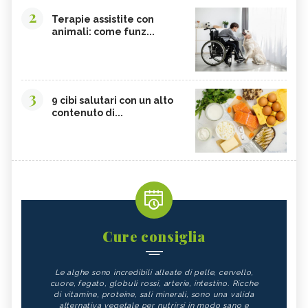
2
Terapie assistite con
animali: come funz...
3
9 cibi salutari con un alto
contenuto di...
Cure consiglia
Le alghe sono incredibili alleate di pelle, cervello,
cuore, fegato, globuli rossi, arterie, intestino. Ricche
di vitamine, proteine, sali minerali, sono una valida
alternativa vegetale per nutrirsi in modo sano e