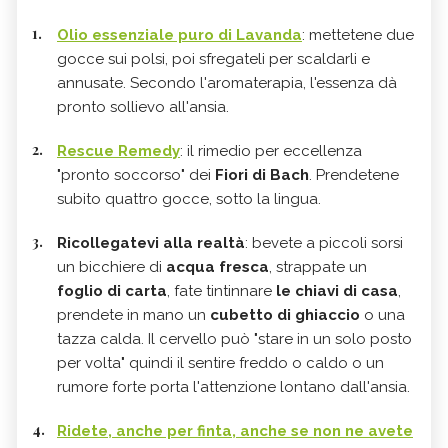
O
lio essenziale puro di Lavanda
: mettetene due
gocce sui polsi, poi sfregateli per scaldarli e
annusate. Secondo l'aromaterapia, l'essenza dà
pronto sollievo all'ansia.
Rescue Remedy
: il rimedio per eccellenza
"pronto soccorso" dei
Fiori di Bach
. Prendetene
subito quattro gocce, sotto la lingua.
Ricollegatevi alla realtà
: bevete a piccoli sorsi
un bicchiere di
acqua fresca
, strappate un
foglio di carta
, fate tintinnare
le chiavi di casa
,
prendete in mano un
cubetto di ghiaccio
o una
tazza calda. Il cervello può "stare in un solo posto
per volta" quindi il sentire freddo o caldo o un
rumore forte porta l'attenzione lontano dall'ansia.
Ridete
, anche per finta, anche se non ne avete