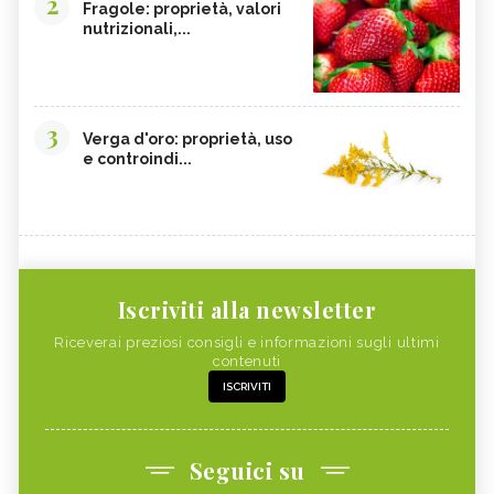
2
Fragole: proprietà, valori
nutrizionali,...
3
Verga d'oro: proprietà, uso
e controindi...
Iscriviti alla newsletter
Riceverai preziosi consigli e informazioni sugli ultimi
contenuti
ISCRIVITI
Seguici su