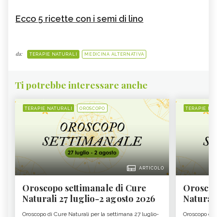
Ecco 5 ricette con i semi di lino
da:
TERAPIE NATURALI
MEDICINA ALTERNATIVA
Ti potrebbe interessare anche
TERAPIE NATURALI
OROSCOPO
TERAPIE NA
ARTICOLO
Oroscopo settimanale di Cure
Oroscop
Naturali 27 luglio-2 agosto 2026
Natural
Oroscopo di Cure Naturali per la settimana 27 luglio-
Oroscopo di 