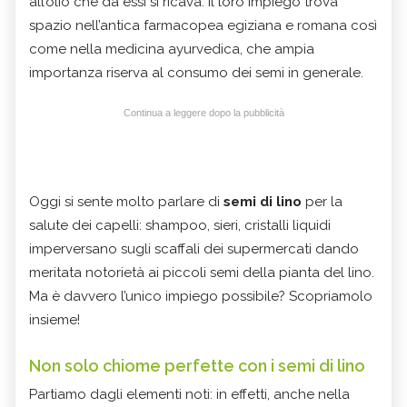
all’olio che da essi si ricava. Il loro impiego trova
spazio nell’antica farmacopea egiziana e romana così
come nella medicina ayurvedica, che ampia
importanza riserva al consumo dei semi in generale.
Continua a leggere dopo la pubblicità
Oggi si sente molto parlare di
semi di lino
per la
salute dei capelli: shampoo, sieri, cristalli liquidi
imperversano sugli scaffali dei supermercati dando
meritata notorietà ai piccoli semi della pianta del lino.
Ma è davvero l’unico impiego possibile? Scopriamolo
insieme!
Non solo chiome perfette con i semi di lino
Partiamo dagli elementi noti: in effetti, anche nella