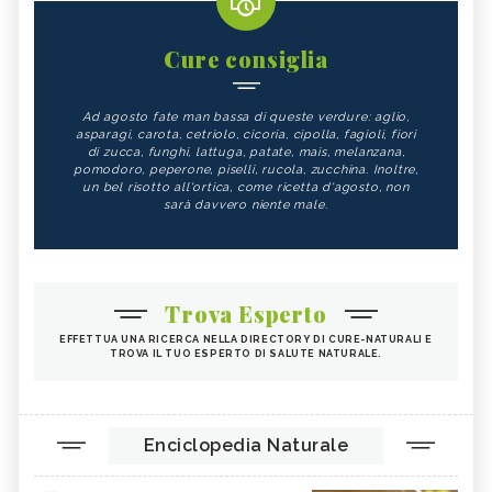
Cure consiglia
Ad agosto fate man bassa di queste verdure: aglio,
asparagi, carota, cetriolo, cicoria, cipolla, fagioli, fiori
di zucca, funghi, lattuga, patate, mais, melanzana,
pomodoro, peperone, piselli, rucola, zucchina. Inoltre,
un bel risotto all'ortica, come ricetta d'agosto, non
sarà davvero niente male.
Trova Esperto
EFFETTUA UNA RICERCA NELLA DIRECTORY DI CURE-NATURALI E
TROVA IL TUO ESPERTO DI SALUTE NATURALE.
Enciclopedia Naturale