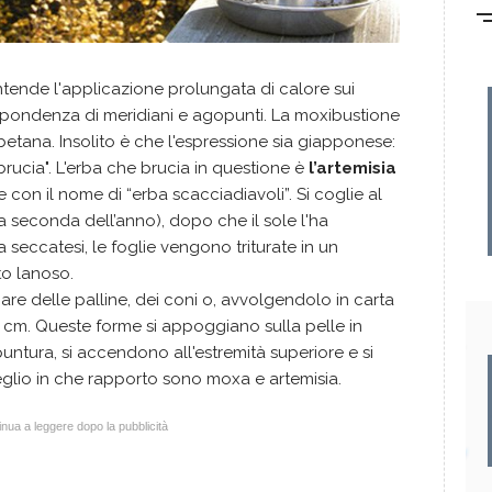
 intende l'applicazione prolungata di calore sui
rispondenza di meridiani e agopunti. La moxibustione
ibetana. Insolito è che l'espressione sia giapponese:
brucia". L'erba che brucia in questione è
l’artemisia
 con il nome di “erba scacciadiavoli”. Si coglie al
 a seconda dell’anno), dopo che il sole l'ha
 seccatesi, le foglie vengono triturate in un
to lanoso.
re delle palline, dei coni o, avvolgendolo in carta
20 cm. Queste forme si appoggiano sulla pelle in
ntura, si accendono all'estremità superiore e si
glio in che rapporto sono moxa e artemisia.
nua a leggere dopo la pubblicità