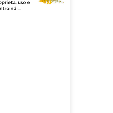
oprietà, uso e
ntroindi...