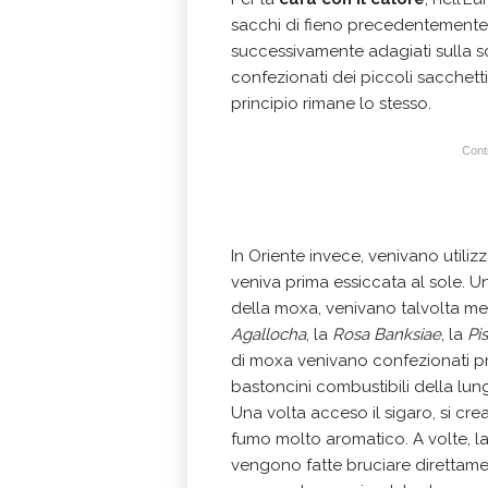
sacchi di fieno precedentemente 
successivamente adagiati sulla sc
confezionati dei piccoli sacchetti 
principio rimane lo stesso.
Conti
In Oriente invece, venivano utilizzat
veniva prima essiccata al sole. U
della moxa, venivano talvolta mes
Agallocha
, la
Rosa Banksiae
, la
Pi
di moxa venivano confezionati pr
bastoncini combustibili della lun
Una volta acceso il sigaro, si cr
fumo molto aromatico. A volte, l
vengono fatte bruciare direttame