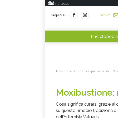
NETWORK
Seguici su
Iscriviti
Enciclopedia
Home
Articoli
Terapie naturali
Med
Moxibustione: 
Cosa significa curarsi grazie al
su questo rimedio tradizionale 
dell’Artemisia Vulgaris