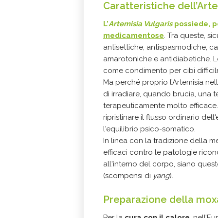
Caratteristiche dell’Art
L’
Artemisia Vulgaris
possiede, p
medicamentose
. Tra queste, s
antisettiche, antispasmodiche, ca
amarotoniche e antidiabetiche. L
come condimento per cibi difficil
Ma perché proprio l’Artemisia nell
di irradiare, quando brucia, una 
terapeuticamente molto efficace. I
ripristinare il flusso ordinario de
l'equilibrio psico-somatico.
In linea con la tradizione della 
efficaci contro le patologie rico
all'interno del corpo, siano quest
(scompensi di
yang
).
Preparazione della moxa
Per la
cura con il calore
, nell’E