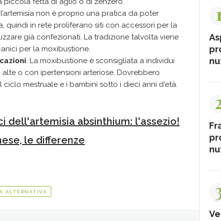
piccola fetta di aglio o di zenzero.
’artemisia non è proprio una pratica da poter
quindi in rete proliferano siti con accessori per la
As
izzare già confezionati. La tradizione talvolta viene
pr
anici per la moxibustione.
nut
cazioni
. La moxibustione è sconsigliata a individui
lte o con ipertensioni arteriose. Dovrebbero
 ciclo mestruale e i bambini sotto i dieci anni d'età.
ci dell'artemisia absinthium: l'assezio!
Fr
pr
ese, le differenze
nut
A ALTERNATIVA
Ve