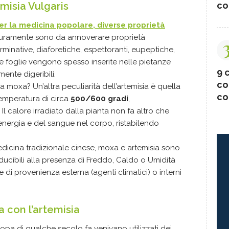
co
emisia Vulgaris
er la medicina popolare, diverse proprietà
icuramente sono da annoverare proprietà
rminative, diaforetiche, espettoranti, eupeptiche,
e foglie vengono spesso inserite nelle pietanze
9 c
mente digeribili.
co
a moxa? Un’altra peculiarità dell’artemisia è quella
co
temperatura di circa
500/600 gradi
,
l calore irradiato dalla pianta non fa altro che
ll'energia e del sangue nel corpo, ristabilendo
medicina tradizionale cinese, moxa e artemisia sono
nducibili alla presenza di Freddo, Caldo o Umidità
e di provenienza esterna (agenti climatici) o interni
 con l’artemisia
uropa di qualche secolo fa venivano utilizzati dei