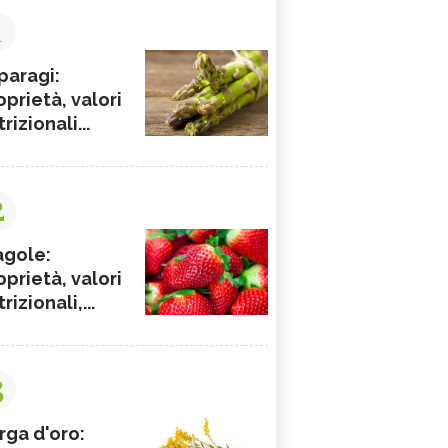
1
paragi:
oprietà, valori
rizionali...
2
agole:
oprietà, valori
rizionali,...
3
rga d'oro: