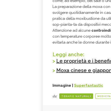
come, ad esempio, del sale o una 
La preparazione della moxa con l
svolgere quotidianamente in casa, 
pratica della moxibustione da util
sop-pianta-ta da dispositivi mecc
Attenzione ad alcune
controindi
con temperature corporee molto a
evitarla anche le donne durante il
Leggi anche:
>
Le proprietà e i benefi
>
Moxa cinese e giappon
Immagine |
Superfantastic
da:
TERAPIE NATURALI
MEDICIN