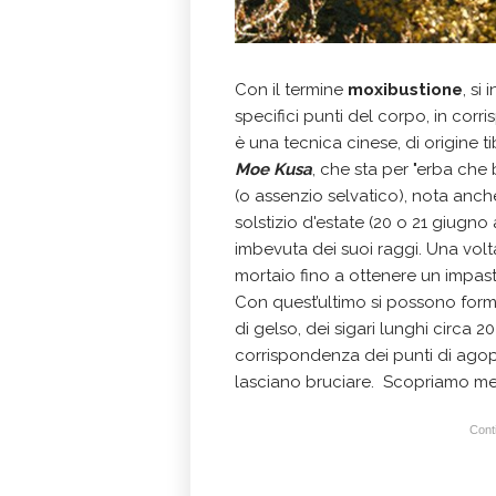
Con il termine
moxibustione
, si
specifici punti del corpo, in cor
è una tecnica cinese, di origine t
Moe Kusa
, che sta per "erba che 
(o assenzio selvatico), nota anche
solstizio d'estate (20 o 21 giugno
imbevuta dei suoi raggi. Una volta
mortaio fino a ottenere un impas
Con quest’ultimo si possono forma
di gelso, dei sigari lunghi circa 
corrispondenza dei punti di agopu
lasciano bruciare. Scopriamo me
Conti