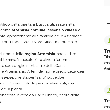
tifico della pianta arbustiva utilizzata nella
e come
artemisia comune
,
assenzio cinese
o
a, appartenente alla famiglia delle Asteracee,
e di Europa, Asia e Nord Africa, ma oramai è
.
Tr
dal nome della
regina Artemisia
, sposa di re
"ib
il termine “mausoleo”, relativo all’enorme
co
e sue spoglie mortali), re della Caria.
fis
rmine Artemisia ad Artemide, nome greco della dea
artemes
, che sta per “sano” potrebbe
zione. Ovviamente, la parola latina
vulgaris
ci
 della pianta.
oncepito invece da Carlo Linneo, padre della
Te
3.
co