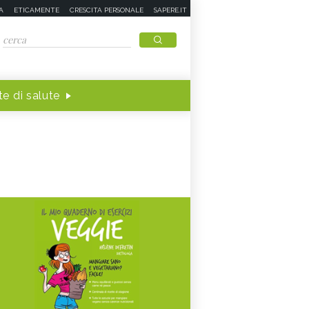
A
ETICAMENTE
CRESCITA PERSONALE
SAPERE.IT
e di salute