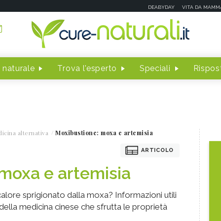
DEABYDAY
VITA DA MAMM
 naturale
Trova l'esperto
Speciali
Rispost
icina alternativa
Moxibustione: moxa e artemisia
ARTICOLO
moxa e artemisia
 calore sprigionato dalla moxa? Informazioni utili
della medicina cinese che sfrutta le proprietà