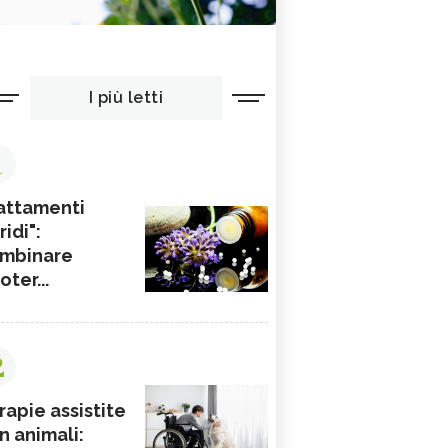
I più letti
1
attamenti
ridi":
mbinare
ioter...
2
rapie assistite
n animali: