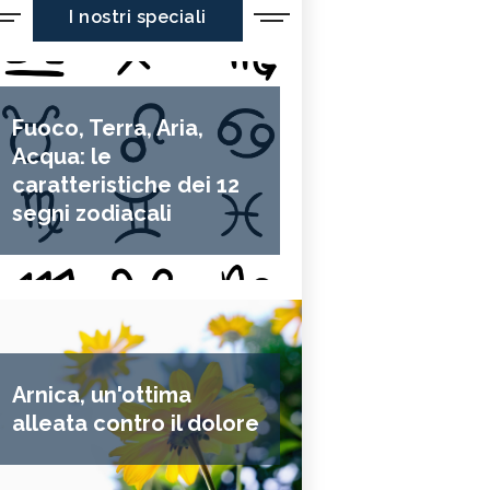
I nostri speciali
Fuoco, Terra, Aria,
Acqua: le
caratteristiche dei 12
segni zodiacali
Arnica, un'ottima
alleata contro il dolore