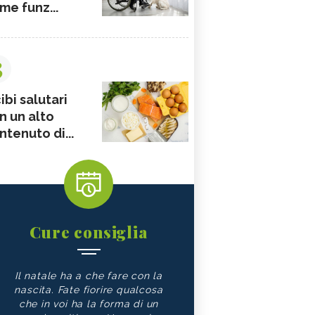
me funz...
3
ibi salutari
n un alto
ntenuto di...
Cure consiglia
Il natale ha a che fare con la
nascita. Fate fiorire qualcosa
che in voi ha la forma di un