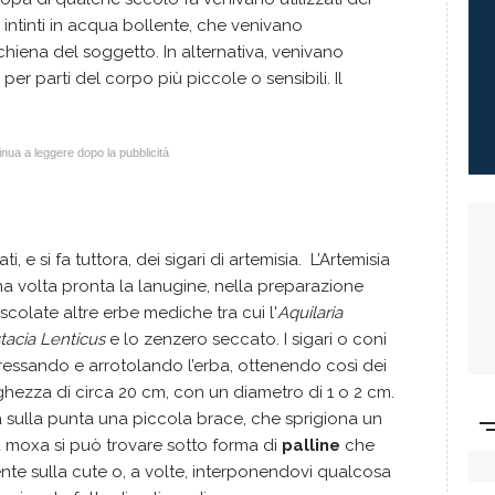
intinti in acqua bollente, che venivano
hiena del soggetto. In alternativa, venivano
per parti del corpo più piccole o sensibili. Il
nua a leggere dopo la pubblicità
i, e si fa tuttora, dei sigari di artemisia. L’Artemisia
na volta pronta la lanugine, nella preparazione
colate altre erbe mediche tra cui l'
Aquilaria
stacia Lenticus
e lo zenzero seccato. I sigari o coni
essando e arrotolando l’erba, ottenendo così dei
ghezza di circa 20 cm, con un diametro di 1 o 2 cm.
ea sulla punta una piccola brace, che sprigiona un
a moxa si può trovare sotto forma di
palline
che
nte sulla cute o, a volte, interponendovi qualcosa