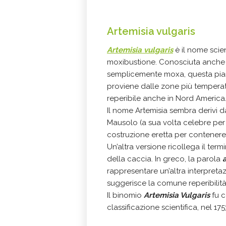
Artemisia vulgaris
Artemisia vulgaris
è il nome scien
moxibustione. Conosciuta anch
semplicemente moxa, questa piant
proviene dalle zone più temperat
reperibile anche in Nord America
Il nome Artemisia sembra derivi 
Mausolo (a sua volta celebre per 
costruzione eretta per contenere l
Un’altra versione ricollega il te
della caccia. In greco, la parola
rappresentare un’altra interpreta
suggerisce la comune reperibilità
Il binomio
Artemisia Vulgaris
fu c
classificazione scientifica, nel 175