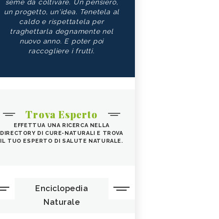
seme da coltivare. Un pensiero,
un progetto, un'idea. Tenetela al
caldo e rispettatela per
traghettarla degnamente nel
nuovo anno. E poter poi
raccogliere i frutti.
Trova Esperto
EFFETTUA UNA RICERCA NELLA
DIRECTORY DI CURE-NATURALI E TROVA
IL TUO ESPERTO DI SALUTE NATURALE.
Enciclopedia
Naturale