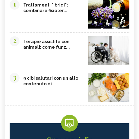
1
Trattamenti "ibridi":
combinare fisioter...
2
Terapie assistite con
animali: come funz...
3
9 cibi salutari con un alto
contenuto di...