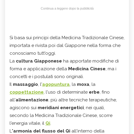
Continua a leggere dopo la pubblicità
Si basa sui principi della Medicina Tradizionale Cinese,
importata e rivista poi dal Giappone nella forma che
conosciamo tutt'oggi.
La
cultura Giapponese
ha apportate modifiche di
forma e applicazione della
Medicina Cinese
, ma i
concetti e i postulati sono originali.
Il
massaggio
, l'
agopuntura
, la
moxa
, la
coppettazione
, l'uso di determinate
erbe
, fino
all'
alimentazione
, più altre tecniche terapeutiche,
agiscono sui
meridiani energetici
, nei quali,
secondo la Medicina Tradizionale Cinese, scorre
l'energia vitale, il
Qi
.
L
'armonia del flusso del Qi
all'interno della