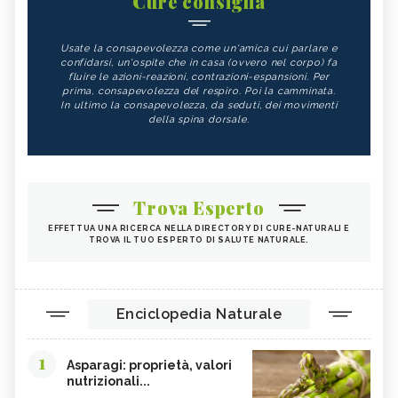
Cure consiglia
Usate la consapevolezza come un'amica cui parlare e
confidarsi, un'ospite che in casa (ovvero nel corpo) fa
fluire le azioni-reazioni, contrazioni-espansioni. Per
prima, consapevolezza del respiro. Poi la camminata.
In ultimo la consapevolezza, da seduti, dei movimenti
della spina dorsale.
Trova Esperto
EFFETTUA UNA RICERCA NELLA DIRECTORY DI CURE-NATURALI E
TROVA IL TUO ESPERTO DI SALUTE NATURALE.
Enciclopedia Naturale
1
Asparagi: proprietà, valori
nutrizionali...