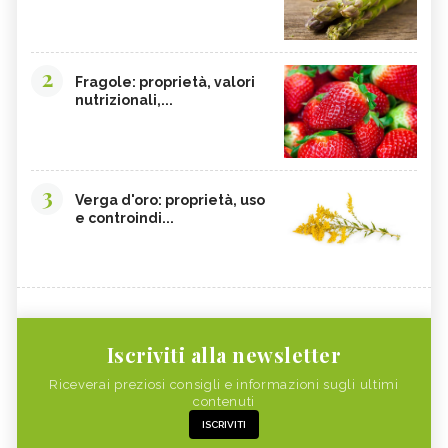
2
Fragole: proprietà, valori
nutrizionali,...
3
Verga d'oro: proprietà, uso
e controindi...
Iscriviti alla newsletter
Riceverai preziosi consigli e informazioni sugli ultimi
contenuti
ISCRIVITI