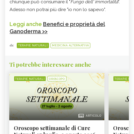
chiunque può consumare il "
Fungo dell' immortalità
".
Adesso non potrai più dire "io non lo sapevo".
Leggi anche
Benefici e proprietà del
Ganoderma >>
da:
TERAPIE NATURALI
MEDICINA ALTERNATIVA
Ti potrebbe interessare anche
TERAPIE NATURALI
OROSCOPO
TERAPIE NA
ARTICOLO
Oroscopo settimanale di Cure
Oroscop