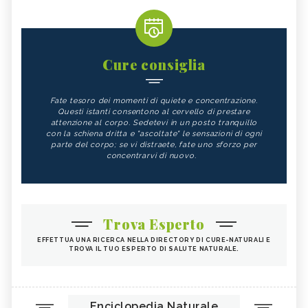
Cure consiglia
Fate tesoro dei momenti di quiete e concentrazione.
Questi istanti consentono al cervello di prestare
attenzione al corpo. Sedetevi in un posto tranquillo
con la schiena dritta e "ascoltate" le sensazioni di ogni
parte del corpo; se vi distraete, fate uno sforzo per
concentrarvi di nuovo.
Trova Esperto
EFFETTUA UNA RICERCA NELLA DIRECTORY DI CURE-NATURALI E
TROVA IL TUO ESPERTO DI SALUTE NATURALE.
Enciclopedia Naturale