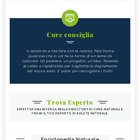
Cure consiglia
Il natale ha a che fare con la nascita. Fate fiorire
qualcosa che in voi ha la forma di un seme da
coltivare. Un pensiero, un progetto, un'idea. Tenetela
al caldo e rispettatela per traghettarla degnamente
nel nuovo anno. E poter poi raccogliere i frutti.
Trova Esperto
EFFETTUA UNA RICERCA NELLA DIRECTORY DI CURE-NATURALI E
TROVA IL TUO ESPERTO DI SALUTE NATURALE.
Enciclopedia Naturale