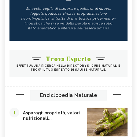
Se avete voglia di esplorare qualcosa di nuovo,
leggete qualcosa circa la programmazione
neurolinguistica; si tratta di una tecnica psico-neuro-
linguistica che si serve della parola e agisce sullo
stato energetico e interiore dell'essere umano.
Trova Esperto
EFFETTUA UNA RICERCA NELLA DIRECTORY DI CURE-NATURALI E
TROVA IL TUO ESPERTO DI SALUTE NATURALE.
Enciclopedia Naturale
1
Asparagi: proprietà, valori
nutrizionali...