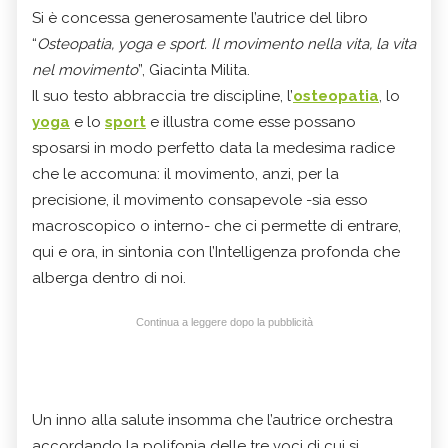
Si è concessa generosamente l’autrice del libro
“
Osteopatia, yoga e sport. Il movimento nella vita, la vita
nel movimento
”, Giacinta Milita.
Il suo testo abbraccia tre discipline, l’
osteopatia
, lo
yoga
e lo
sport
e illustra come esse possano
sposarsi in modo perfetto data la medesima radice
che le accomuna: il movimento, anzi, per la
precisione, il movimento consapevole -sia esso
macroscopico o interno- che ci permette di entrare,
qui e ora, in sintonia con l’Intelligenza profonda che
alberga dentro di noi.
Continua a leggere dopo la pubblicità
Un inno alla salute insomma che l’autrice orchestra
accordando la polifonia delle tre voci di cui si