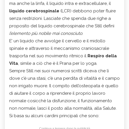
ma anche la linfa, il liquido intra e extracellulare, il
liquido cerebrospinale
(LCR) debbono poter fluire
senza restrizioni. Lasciate che spenda due righe a
proposito del liquido cerebrospinale che Still definì
l’elemento più nobile mai conosciuto
.
E’ un liquido che avvolge il cervello e il midollo
spinale e attraverso il meccanismo craniosacrale
trasporta nel suo movimento ritmico il
Respiro della
Vita
, simile a ciò che è il Prana per lo yoga.
Sempre Still nei suoi numerosi scritti diceva che lì
dove c’è una stasi, c’è una perdita di vitalità e il campo
non irrigato muore. Il compito dell’osteopata è quello
di aiutare il corpo a riprendere il proprio lavoro
normale cosicchè la disfunzione, il funzionamento
non normale, lasci il posto alla normalità, alla Salute.
Si basa su alcuni cardini principali che sono:
Continua a leggere dopo la pubblicità