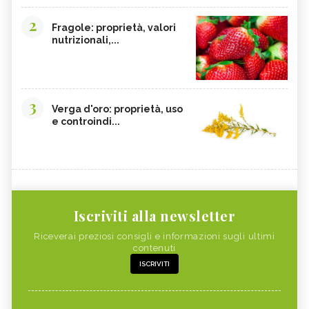
2
Fragole: proprietà, valori
nutrizionali,...
3
Verga d'oro: proprietà, uso
e controindi...
Iscriviti alla newsletter
Riceverai preziosi consigli e informazioni sugli ultimi
contenuti
ISCRIVITI