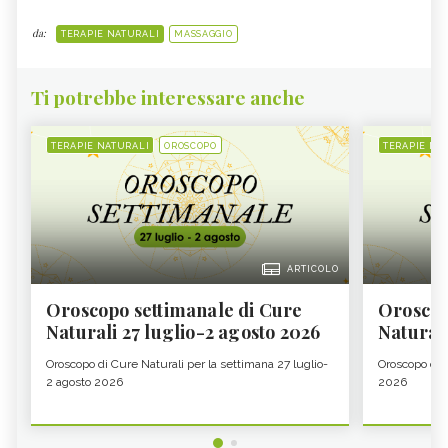
da:
TERAPIE NATURALI
MASSAGGIO
Ti potrebbe interessare anche
TERAPIE NATURALI
OROSCOPO
TERAPIE NA
ARTICOLO
Oroscopo settimanale di Cure
Oroscop
Naturali 27 luglio-2 agosto 2026
Natural
Oroscopo di Cure Naturali per la settimana 27 luglio-
Oroscopo di 
2 agosto 2026
2026