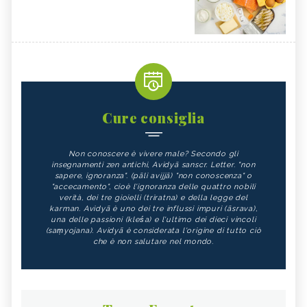
Cure consiglia
Non conoscere è vivere male? Secondo gli
insegnamenti zen antichi, Avidyā sanscr. Letter. "non
sapere, ignoranza". (pāli avijjā) "non conoscenza" o
"accecamento", cioè l'ignoranza delle quattro nobili
verità, dei tre gioielli (triratna) e della legge del
karman. Avidyā è uno dei tre influssi impuri (āsrava),
una delle passioni (kleśa) e l'ultimo dei dieci vincoli
(saṃyojana). Avidyā è considerata l'origine di tutto ciò
che è non salutare nel mondo.