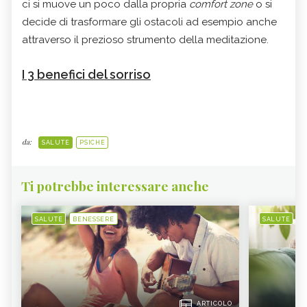
ci si muove un poco dalla propria
comfort zone
o si
decide di trasformare gli ostacoli ad esempio anche
attraverso il prezioso strumento della meditazione.
I 3 benefici del sorriso
da:
SALUTE
PSICHE
Ti potrebbe interessare anche
SALUTE
BENESSERE
SALUTE
B
ARTICOLO