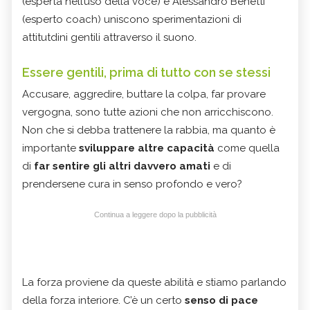
(esperta nell’uso della voce) e Alessandro Benetti
(esperto coach) uniscono sperimentazioni di
attitutdini gentili attraverso il suono.
Essere gentili, prima di tutto con se stessi
Accusare, aggredire, buttare la colpa, far provare
vergogna, sono tutte azioni che non arricchiscono.
Non che si debba trattenere la rabbia, ma quanto è
importante
sviluppare altre capacità
come quella
di
far sentire gli altri davvero amati
e di
prendersene cura in senso profondo e vero?
Continua a leggere dopo la pubblicità
La forza proviene da queste abilità e stiamo parlando
della forza interiore. C’è un certo
senso di pace