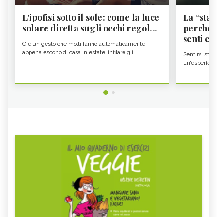
L'ipofisi sotto il sole: come la luce
La “sta
solare diretta sugli occhi regol...
perché i
senti es.
C'è un gesto che molti fanno automaticamente
appena escono di casa in estate: infilare gli...
Sentirsi stan
un’esperienz