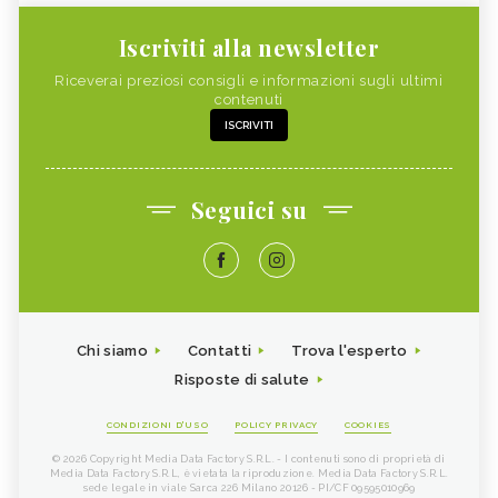
Iscriviti alla newsletter
Riceverai preziosi consigli e informazioni sugli ultimi
contenuti
ISCRIVITI
Seguici su
Chi siamo
Contatti
Trova l'esperto
Risposte di salute
CONDIZIONI D'USO
POLICY PRIVACY
COOKIES
© 2026 Copyright Media Data Factory S.R.L. - I contenuti sono di proprietà di
Media Data Factory S.R.L, è vietata la riproduzione. Media Data Factory S.R.L.
sede legale in viale Sarca 226 Milano 20126 - PI/CF 09595010969