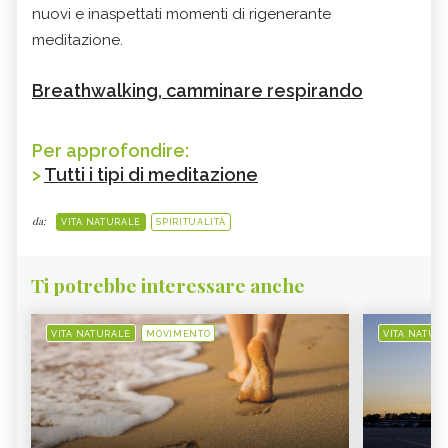
nuovi e inaspettati momenti di rigenerante
meditazione.
Breathwalking, camminare respirando
Per approfondire:
>
Tutti i tipi di meditazione
da:
VITA NATURALE
SPIRITUALITÀ
Ti potrebbe interessare anche
VITA NATURALE
MOVIMENTO
VITA NATUR