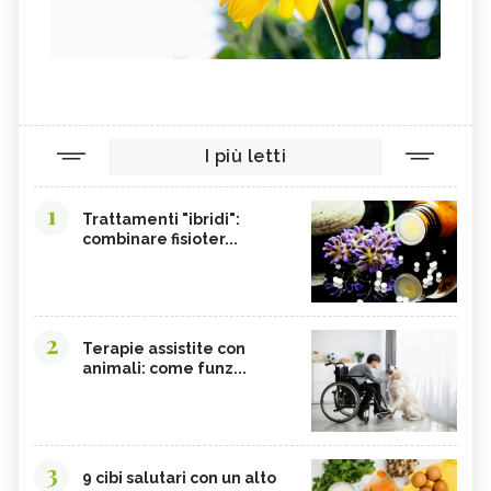
I più letti
1
Trattamenti "ibridi":
combinare fisioter...
2
Terapie assistite con
animali: come funz...
3
9 cibi salutari con un alto