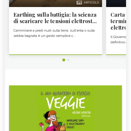
ARTICOLO
Earthing sulla battigia: la scienza
Carta d'
di scaricare le tensioni elettrost...
termine
elettron
Camminare a piedi nudi sulla terra, sull'erba o sulla
sabbia bagnata è un gesto semplice c...
Il Governo c
definitivo all