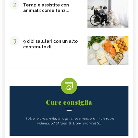
2
Terapie assistite con
animali: come funz...
3
9 cibi salutari con un alto
contenuto di...
Cure consiglia
"Tutto è creatività, in ogni mutamento e in ciascun
individuo." (Alden B. Dow, architetto)