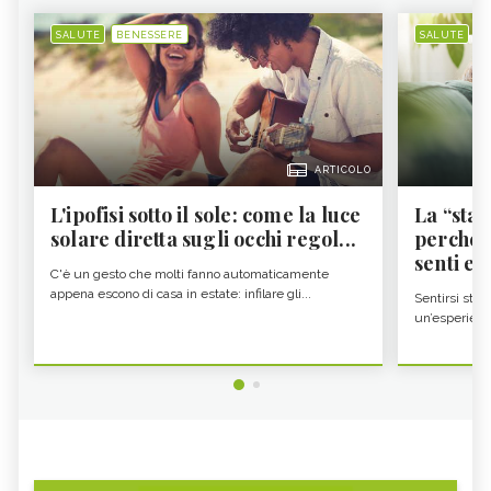
SALUTE
BENESSERE
SALUTE
B
ARTICOLO
L'ipofisi sotto il sole: come la luce
La “sta
solare diretta sugli occhi regol...
perché i
senti es.
C'è un gesto che molti fanno automaticamente
appena escono di casa in estate: infilare gli...
Sentirsi stan
un’esperienz