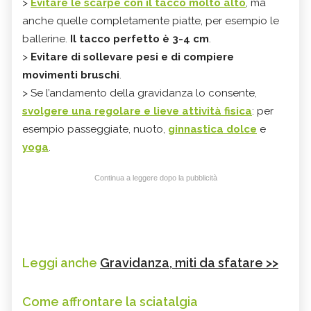
>
Evitare le scarpe con il tacco molto alto
, ma
anche quelle completamente piatte, per esempio le
ballerine.
Il tacco perfetto è 3-4 cm
.
>
Evitare di sollevare pesi e di compiere
movimenti bruschi
.
> Se l’andamento della gravidanza lo consente,
svolgere una regolare e lieve attività fisica
: per
esempio passeggiate, nuoto,
ginnastica dolce
e
yoga
.
Continua a leggere dopo la pubblicità
Leggi anche
Gravidanza, miti da sfatare >>
Come affrontare la sciatalgia