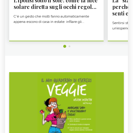
L'ipofisi sotto il sole: come la luce
La “sta
solare diretta sugli occhi regol...
perché i
senti es.
C'è un gesto che molti fanno automaticamente
appena escono di casa in estate: infilare gli...
Sentirsi stan
un’esperienz