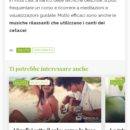
In molti casi, a fianco delle tecniche descritte, si può
frequentare un corso e ricorrere a meditazioni e
visualizzazioni guidate. Molto efficaci sono anche le
musiche rilassanti che utilizzano i canti dei
cetacei
.
da:
SALUTE
GRAVIDANZA
Ti potrebbe interessare anche
SALUTE
BENESSERE
SALUTE
B
ARTICOLO