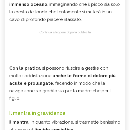
immenso oceano
, immaginando che il picco sia solo
la cresta dell’onda che lentamente si muterà in un
cavo di profondo piacere rilassato.
Continua a leggere dopo la pubblicità
Con la pratica
si possono riuscire a gestire con
molta soddisfazione
anche le forme di dolore più
acute e prolungate
, facendo in modo che la
navigazione sia gradita sia per la madre che per il
figlio.
Il mantra in gravidanza
Il
mantra
, in quanto vibrazione, si trasmette benissimo
attraverso il
liquido amniotico
.