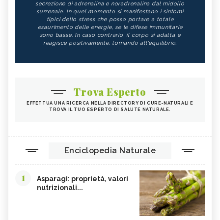
secrezione di adrenalina e noradrenalina dal midollo
surrenale. In quel momento si manifestano i sintomi
tipici dello stress che posso portare a totale
esaurimento delle energie, se le difese immunitarie
sono basse. In caso contrario, il corpo si adatta e
reagisce positivamente, tornando all'equilibrio.
Trova Esperto
EFFETTUA UNA RICERCA NELLA DIRECTORY DI CURE-NATURALI E
TROVA IL TUO ESPERTO DI SALUTE NATURALE.
Enciclopedia Naturale
1
Asparagi: proprietà, valori
nutrizionali...