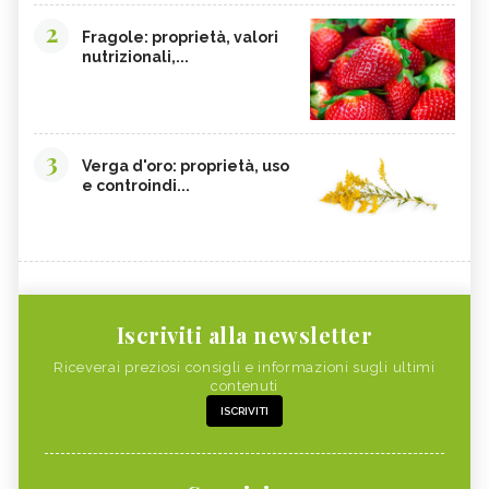
2
Fragole: proprietà, valori
nutrizionali,...
3
Verga d'oro: proprietà, uso
e controindi...
Iscriviti alla newsletter
Riceverai preziosi consigli e informazioni sugli ultimi
contenuti
ISCRIVITI