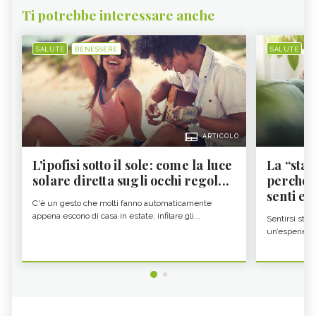
Ti potrebbe interessare anche
SALUTE
BENESSERE
SALUTE
B
ARTICOLO
L'ipofisi sotto il sole: come la luce
La “sta
solare diretta sugli occhi regol...
perché i
senti es.
C'è un gesto che molti fanno automaticamente
appena escono di casa in estate: infilare gli...
Sentirsi stan
un’esperienz