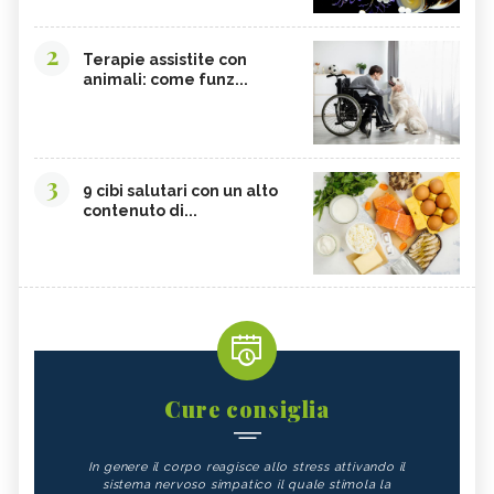
2
Terapie assistite con
animali: come funz...
3
9 cibi salutari con un alto
contenuto di...
Cure consiglia
In genere il corpo reagisce allo stress attivando il
sistema nervoso simpatico il quale stimola la