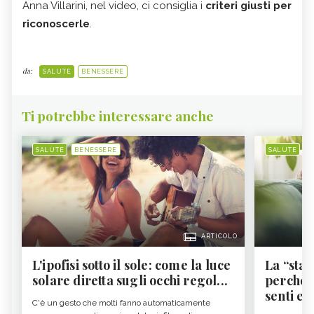
Anna Villarini, nel video, ci consiglia i
criteri giusti per
riconoscerle
.
da:
SALUTE
BENESSERE
Ti potrebbe interessare anche
SALUTE
BENESSERE
SALUTE
B
ARTICOLO
L'ipofisi sotto il sole: come la luce
La “sta
solare diretta sugli occhi regol...
perché i
senti es.
C'è un gesto che molti fanno automaticamente