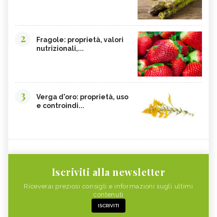
2
Fragole: proprietà, valori
nutrizionali,...
3
Verga d'oro: proprietà, uso
e controindi...
Iscriviti alla newsletter
Riceverai preziosi consigli e informazioni sugli ultimi
contenuti
ISCRIVITI