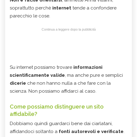
Non è facile orientarsi
, ammette Anna Villarini,
soprattutto perchè
internet
tende a confondere
parecchio le cose.
Continua a leggere dopo la pubblicità
Su internet possiamo trovare
informazioni
scientificamente valide
, ma anche pure e semplici
dicerie
che non hanno nulla a che fare con la
scienza. Non possiamo affidarci al caso.
Come possiamo distinguere un sito
affidabile?
Dobbiamo quindi guardarci bene dai ciarlatani,
affidandoci soltanto a
fonti autorevoli e verificate
.