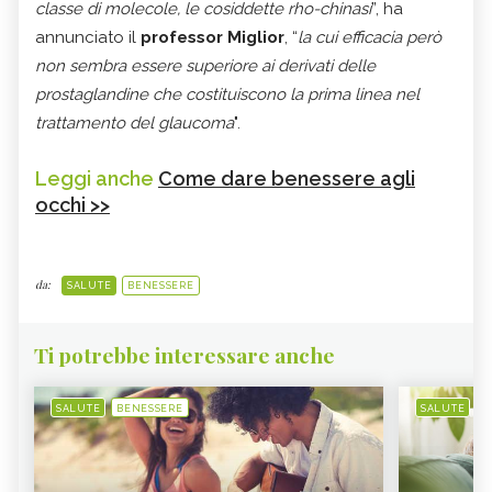
classe di molecole, le cosiddette rho-chinasi
”, ha
annunciato il
professor Miglior
, “
la cui efficacia però
non sembra essere superiore ai derivati delle
prostaglandine che costituiscono la prima linea nel
trattamento del glaucoma
".
Leggi anche
Come dare benessere agli
occhi >>
da:
SALUTE
BENESSERE
Ti potrebbe interessare anche
SALUTE
BENESSERE
SALUTE
B