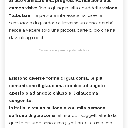
Si può verificare una progressiva riduzione del
campo visivo
fino a giungere alla cosiddetta
visione
“tubulare”
; la persona interessata ha, cioè, la
sensazione di guardare attraverso un cono, perché
riesce a vedere solo una piccola parte di ciò che ha
davanti agli occhi.
Continua a leggere dopo la pubblicità
Esistono diverse forme di glaucoma, le più
comuni sono il glaucoma cronico ad angolo
aperto o ad angolo chiuso e il glaucoma
congenito.
In Italia, circa un milione e 200 mila persone
soffrono di glaucoma
, al mondo i soggetti affetti da
questo disturbo sono circa 55 milioni e si stima che