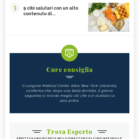
3
9 cibi salutari con un alto
contenuto di...
Cure consiglia
Il Langone Medical Center della New York University
conferma che, dopo una bella dormita, il giorno
seguente si ricorda meglio ciò che si è studiato la
sera prima.
Trova Esperto
EFFETTUA UNA RICERCA NELLA DIRECTORY DI CURE-NATURALI E