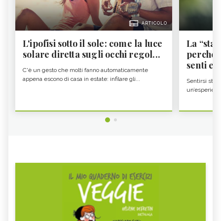
ARTICOLO
L'ipofisi sotto il sole: come la luce
La “sta
solare diretta sugli occhi regol...
perché i
senti es.
C'è un gesto che molti fanno automaticamente
appena escono di casa in estate: infilare gli...
Sentirsi stan
un’esperienz