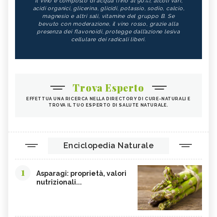
Il vino è composto di acqua (fino al 90%), alcoli vari,
acidi organici, glicerina, glicidi, potassio, sodio, calcio,
magnesio e altri sali, vitamine del gruppo B. Se
bevuto con moderazione, il vino rosso, grazie alla
presenza dei flavonoidi, protegge dall’azione lesiva
cellulare dei radicali liberi.
Trova Esperto
EFFETTUA UNA RICERCA NELLA DIRECTORY DI CURE-NATURALI E
TROVA IL TUO ESPERTO DI SALUTE NATURALE.
Enciclopedia Naturale
1
Asparagi: proprietà, valori
nutrizionali...