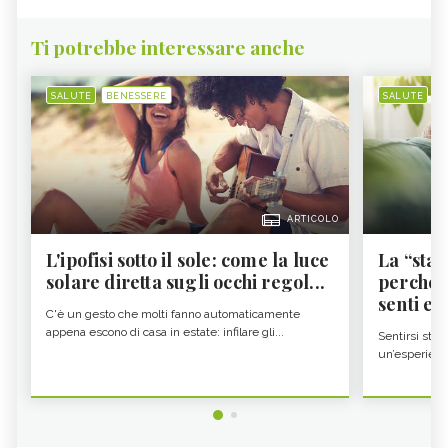
Ti potrebbe interessare anche
SALUTE
BENESSERE
SALUTE
B
ARTICOLO
L'ipofisi sotto il sole: come la luce
La “sta
solare diretta sugli occhi regol...
perché i
senti es.
C'è un gesto che molti fanno automaticamente
appena escono di casa in estate: infilare gli...
Sentirsi stan
un’esperienz