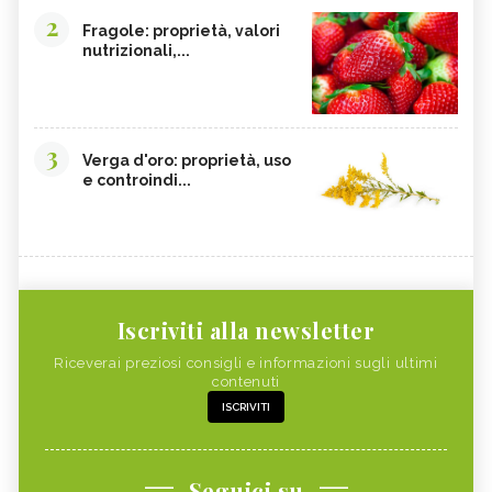
2
Fragole: proprietà, valori
nutrizionali,...
3
Verga d'oro: proprietà, uso
e controindi...
Iscriviti alla newsletter
Riceverai preziosi consigli e informazioni sugli ultimi
contenuti
ISCRIVITI
Seguici su