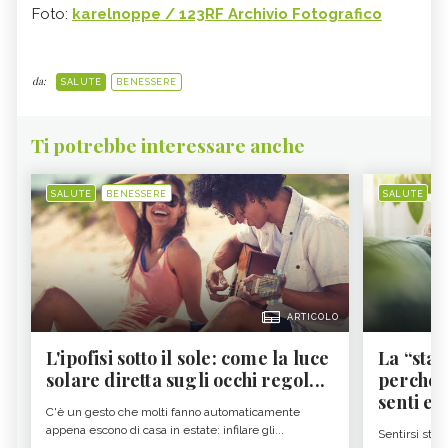
Foto:
karelnoppe / 123RF Archivio Fotografico
da:
SALUTE
BENESSERE
Ti potrebbe interessare anche
SALUTE
BENESSERE
SALUTE
B
ARTICOLO
L'ipofisi sotto il sole: come la luce
La “sta
solare diretta sugli occhi regol...
perché i
senti es.
C'è un gesto che molti fanno automaticamente
appena escono di casa in estate: infilare gli...
Sentirsi stan