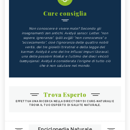
Cure consiglia
Non conoscere è vivere male? Secondo gli
insegnamenti zen antichi, Avidyā sanscr. Letter. "non
sapere, ignoranza". (pāli avijjā) "non conoscenza" o
"accecamento", cioè l'ignoranza delle quattro nobili
verità, dei tre gioielli (triratna) e della legge del
karman. Avidyā è uno dei tre influssi impuri (āsrava),
una delle passioni (kleśa) e l'ultimo dei dieci vincoli
(saṃyojana). Avidyā è considerata l'origine di tutto ciò
che è non salutare nel mondo.
Trova Esperto
EFFETTUA UNA RICERCA NELLA DIRECTORY DI CURE-NATURALI E
TROVA IL TUO ESPERTO DI SALUTE NATURALE.
Enciclopedia Naturale