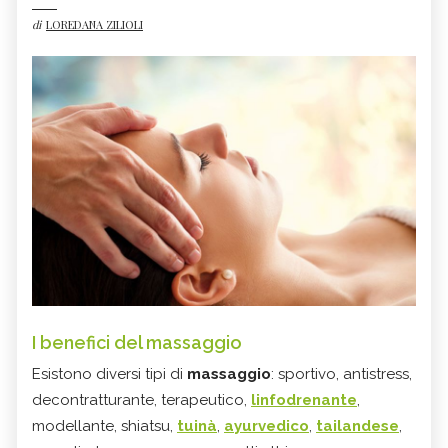
di
LOREDANA ZILIOLI
I benefici del massaggio
Esistono diversi tipi di
massaggio
: sportivo, antistress,
decontratturante, terapeutico,
linfodrenante
,
modellante, shiatsu,
tuinà
,
ayurvedico
,
tailandese
,