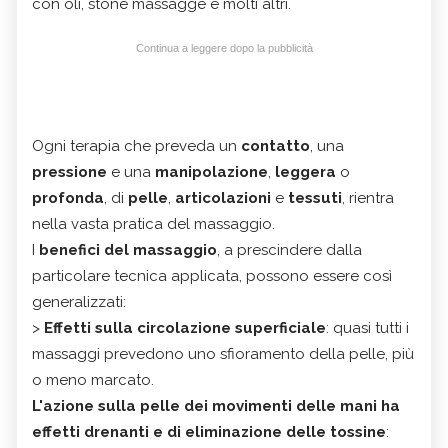
con oli, stone massagge e molti altri.
Continua a leggere dopo la pubblicità
Ogni terapia che preveda un
contatto
, una
pressione
e una
manipolazione
,
leggera
o
profonda
, di
pelle
,
articolazioni
e
tessuti
, rientra
nella vasta pratica del massaggio.
I
benefici del massaggio
, a prescindere dalla
particolare tecnica applicata, possono essere così
generalizzati:
>
Effetti sulla circolazione superficiale
: quasi tutti i
massaggi prevedono uno sfioramento della pelle, più
o meno marcato.
L'azione sulla pelle dei movimenti delle mani ha
effetti drenanti e di eliminazione delle tossine
: