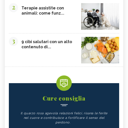
2
Terapie assistite con
animali: come funz...
3
9 cibi salutari con un alto
contenuto di...
Cure consiglia
Il quarzo rosa agevola relazioni felici, risana le ferite
nel cuore e contribuisce a fortificare il senso del
perdono.