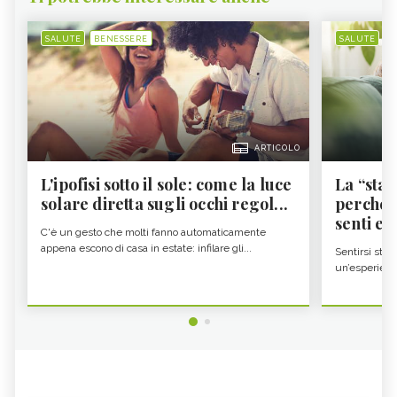
SALUTE
BENESSERE
SALUTE
B
ARTICOLO
L'ipofisi sotto il sole: come la luce
La “sta
solare diretta sugli occhi regol...
perché i
senti es.
C'è un gesto che molti fanno automaticamente
appena escono di casa in estate: infilare gli...
Sentirsi stan
un’esperienz