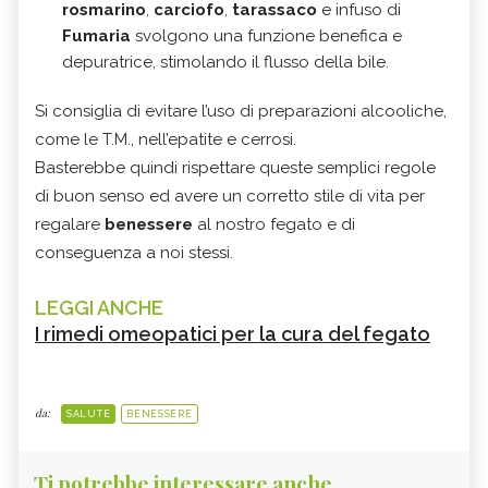
rosmarino
,
carciofo
,
tarassaco
e infuso di
Fumaria
svolgono una funzione benefica e
depuratrice, stimolando il flusso della bile.
Si consiglia di evitare l’uso di preparazioni alcooliche,
come le T.M., nell’epatite e cerrosi.
Basterebbe quindi rispettare queste semplici regole
di buon senso ed avere un corretto stile di vita per
regalare
benessere
al nostro fegato e di
conseguenza a noi stessi.
LEGGI ANCHE
I rimedi omeopatici per la cura del fegato
da:
SALUTE
BENESSERE
Ti potrebbe interessare anche