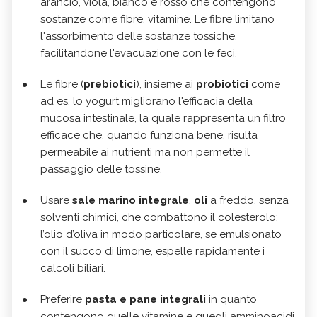
arancio, viola, bianco e rosso che contengono
sostanze come fibre, vitamine. Le fibre limitano
l'assorbimento delle sostanze tossiche,
facilitandone l'evacuazione con le feci.
Le fibre (
prebiotici
), insieme ai
probiotici
come
ad es. lo yogurt migliorano l'efficacia della
mucosa intestinale, la quale rappresenta un filtro
efficace che, quando funziona bene, risulta
permeabile ai nutrienti ma non permette il
passaggio delle tossine.
Usare
sale marino integrale
,
oli
a freddo, senza
solventi chimici, che combattono il colesterolo;
l’olio d’oliva in modo particolare, se emulsionato
con il succo di limone, espelle rapidamente i
calcoli biliari.
Preferire
pasta e pane integrali
in quanto
contengono quelle vitamine e quegli amminoacidi