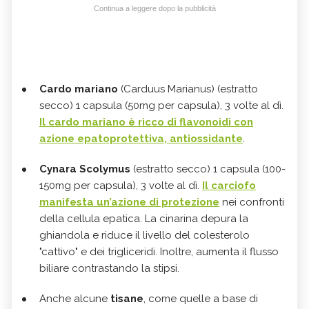
Continua a leggere dopo la pubblicità
Cardo mariano
(Carduus Marianus) (estratto
secco) 1 capsula (50mg per capsula), 3 volte al dì.
Il cardo mariano è ricco di flavonoidi con
azione epatoprotettiva, antiossidante
.
Cynara Scolymus
(estratto secco) 1 capsula (100-
150mg per capsula), 3 volte al dì.
Il carciofo
manifesta un’azione di protezione
nei confronti
della cellula epatica. La cinarina depura la
ghiandola e riduce il livello del colesterolo
"cattivo" e dei trigliceridi. Inoltre, aumenta il flusso
biliare contrastando la stipsi.
Anche alcune
tisane
, come quelle a base di