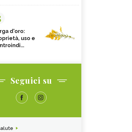
3
rga d'oro:
oprietà, uso e
ntroindi...
Seguici su
salute