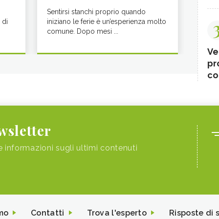
Sentirsi stanchi proprio quando
 di
iniziano le ferie è un’esperienza molto
comune. Dopo mesi ...
Ve
pr
co
ewsletter
e informazioni sugli ultimi contenuti
mo
Contatti
Trova l'esperto
Risposte di 