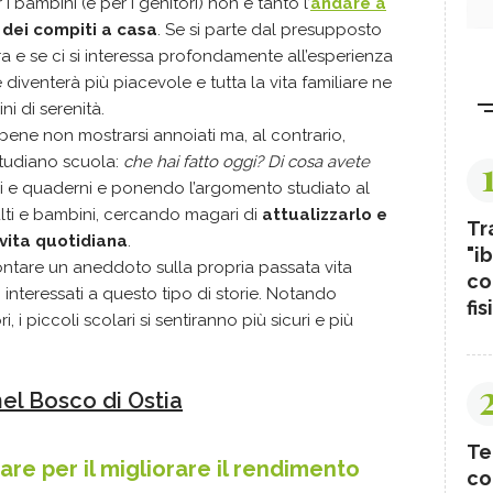
 bambini (e per i genitori) non è tanto l’
andare a
dei compiti a casa
. Se si parte dal presupposto
a e se ci si interessa profondamente all’esperienza
re diventerà più piacevole e tutta la vita familiare ne
ni di serenità.
 bene non mostrarsi annoiati ma, al contrario,
 studiano scuola:
che hai fatto oggi? Di cosa avete
i e quaderni e ponendo l’argomento studiato al
ulti e bambini, cercando magari di
attualizzarlo e
Tr
 vita quotidiana
.
"ib
ontare un aneddoto sulla propria passata vita
co
 interessati a questo tipo di storie. Notando
fis
, i piccoli scolari si sentiranno più sicuri e più
nel Bosco di Ostia
Te
are per il migliorare il rendimento
co