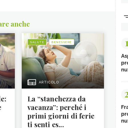
are anche
SALUTE
BENESSERE
As
pr
nut
ARTICOLO
le:
La “stanchezza da
e
vacanza”: perché i
Fr
pr
primi giorni di ferie
nut
ti senti es...