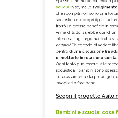
Spesso il momento più critico per i
scuola
in sé, ma lo
svolgimento 
che i compiti non sono una tortur
scolastica dei propri figli, studia
trarrà un grosso beneficio in termi
Prima di tutto, sarebbe quindi un
interessati agli argomenti che si
parlato?
Chiedendo di vedere libr
centro di una discussione tra ad
di metterlo in relazione con la
Ogni tanto può essere utile racc
scolastica; i bambini sono spesso
l’interessamento dei propri genitori
invogliati a fare bene.
Scopri il progetto Asilo 
Bambini e scuola: cosa f