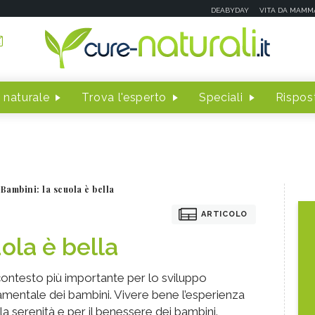
DEABYDAY
VITA DA MAMM
 naturale
Trova l'esperto
Speciali
Rispost
Bambini: la scuola è bella
ARTICOLO
ola è bella
 contesto più importante per lo sviluppo
mentale dei bambini. Vivere bene l’esperienza
a serenità e per il benessere dei bambini.