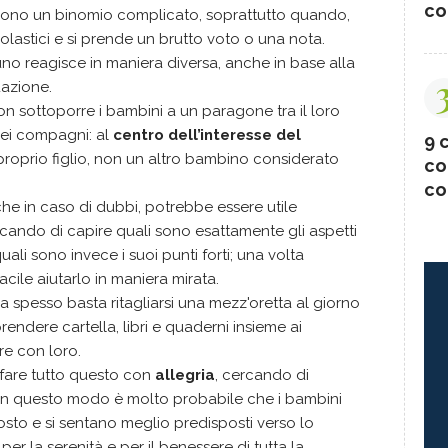
co
sono un binomio complicato, soprattutto quando,
lastici e si prende un brutto voto o una nota.
uno reagisce in maniera diversa, anche in base alla
uazione.
 sottoporre i bambini a un paragone tra il loro
dei compagni: al
centro dell’interesse del
9 c
proprio figlio, non un altro bambino considerato
co
co
nche in caso di dubbi, potrebbe essere utile
rcando di capire quali sono esattamente gli aspetti
uali sono invece i suoi punti forti; una volta
acile aiutarlo in maniera mirata.
a spesso basta ritagliarsi una mezz'oretta al giorno
rendere cartella, libri e quaderni insieme ai
re con loro.
fare tutto questo con
allegria
, cercando di
 in questo modo è molto probabile che i bambini
to e si sentano meglio predisposti verso lo
r la serenità e per il benessere di tutta la