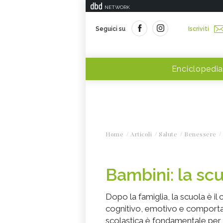
NETWORK
Seguici su
Iscriviti
Enciclopedia
Home
Articoli
Salute
Benessere
Bambini: la scu
Dopo la famiglia, la scuola è il
cognitivo, emotivo e comporta
scolastica è fondamentale per l