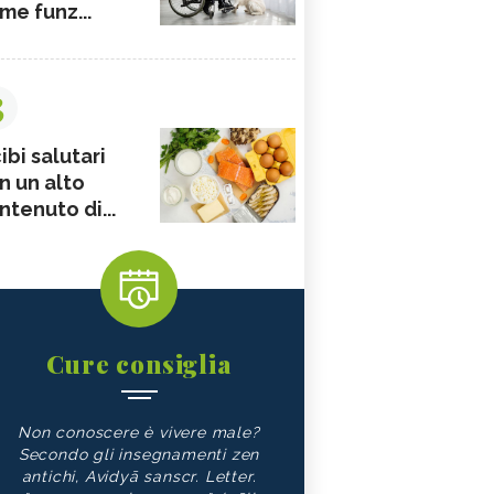
me funz...
3
ibi salutari
n un alto
ntenuto di...
Cure consiglia
Non conoscere è vivere male?
Secondo gli insegnamenti zen
antichi, Avidyā sanscr. Letter.