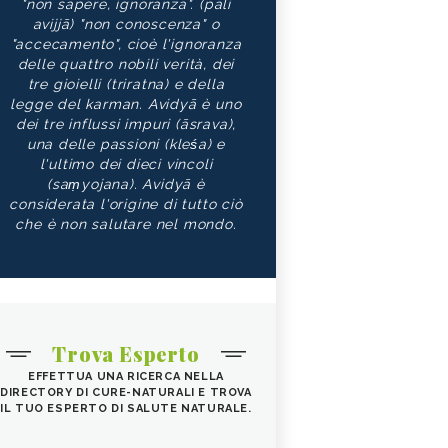
"non sapere, ignoranza". (pāli
avijjā) "non conoscenza" o
"accecamento", cioè l'ignoranza
delle quattro nobili verità, dei
tre gioielli (triratna) e della
legge del karman. Avidyā è uno
dei tre influssi impuri (āsrava),
una delle passioni (kleśa) e
l'ultimo dei dieci vincoli
(saṃyojana). Avidyā è
considerata l'origine di tutto ciò
che è non salutare nel mondo.
Trova Esperto
EFFETTUA UNA RICERCA NELLA
DIRECTORY DI CURE-NATURALI E TROVA
IL TUO ESPERTO DI SALUTE NATURALE.