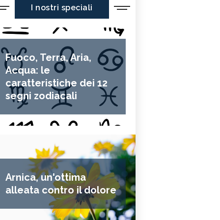
I nostri speciali
Fuoco, Terra, Aria,
Acqua: le
caratteristiche dei 12
segni zodiacali
Arnica, un'ottima
alleata contro il dolore