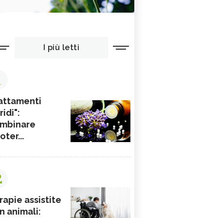
I più letti
1
attamenti
ridi":
mbinare
ioter...
2
rapie assistite
n animali: