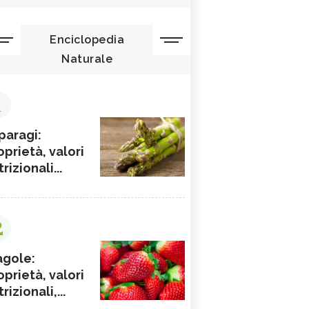
Enciclopedia
Naturale
1
paragi:
oprietà, valori
rizionali...
2
agole:
oprietà, valori
rizionali,...