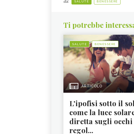
da:
SALUTE
BENESSERE
Ti potrebbe interess
SALUTE
BENESSERE
ARTICOLO
L'ipofisi sotto il so
come la luce solar
diretta sugli occhi
regol...