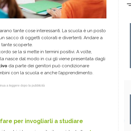
parano tante cose interessanti. La scuola è un posto
un sacco di oggetti colorati e divertenti. Andare a
 tante scoperte.
do se la si mette in termini positivi. A volte,
uola nasce dal modo in cui gli viene presentata dagli
tivo
da parte dei genitori può condizionare
mbini con la scuola e anche l’apprendimento.
nua a leggere dopo la pubblicità
are per invogliarli a studiare