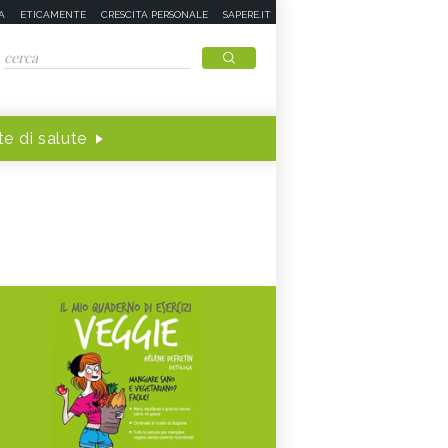
A
ETICAMENTE
CRESCITA PERSONALE
SAPERE.IT
e di salute