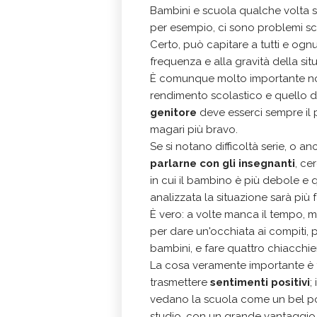
Bambini e scuola qualche volta 
per esempio, ci sono problemi sco
Certo, può capitare a tutti e ogn
frequenza e alla gravità della sit
È comunque molto importante non
rendimento scolastico e quello 
genitore
deve esserci sempre il 
magari più bravo.
Se si notano difficoltà serie, o a
parlarne con gli insegnanti
, ce
in cui il bambino è più debole e q
analizzata la situazione sarà più f
È vero: a volte manca il tempo, m
per dare un'occhiata ai compiti, p
bambini, e fare quattro chiacchie
La cosa veramente importante è 
trasmettere
sentimenti positivi
;
vedano la scuola come un bel pos
studio, con un grande vantaggio pe