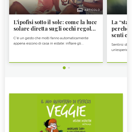
ARTICOLO
L'ipofisi sotto il sole: come la luce
La “sta
solare diretta sugli occhi regol...
perché i
senti es.
C'è un gesto che molti fanno automaticamente
appena escono di casa in estate: infilare gli...
Sentirsi stan
un’esperienz