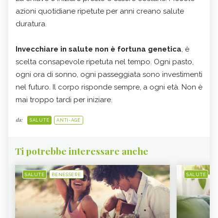
azioni quotidiane ripetute per anni creano salute
duratura.
Invecchiare in salute non è fortuna genetica
, è
scelta consapevole ripetuta nel tempo. Ogni pasto,
ogni ora di sonno, ogni passeggiata sono investimenti
nel futuro. Il corpo risponde sempre, a ogni età. Non è
mai troppo tardi per iniziare.
da:
SALUTE
ANTI-AGE
Ti potrebbe interessare anche
SALUTE
BENESSERE
SALUTE
B