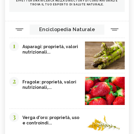
EFFETTUA UNA RICERCA NELLA DIRECTORY DI CURE-NATURALI E
TROVA IL TUO ESPERTO DI SALUTE NATURALE.
Enciclopedia Naturale
1
Asparagi: proprietà, valori
nutrizionali...
2
Fragole: proprietà, valori
nutrizionali,...
3
Verga d'oro: proprietà, uso
e controindi...