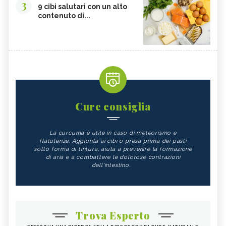
3
9 cibi salutari con un alto
contenuto di...
Cure consiglia
La curcuma è utile in caso di meteorismo e
flatulenze. Aggiunta ai cibi o presa prima dei pasti
sotto forma di tintura, aiuta a prevenire la formazione
di aria e a combattere le dolorose contrazioni
dell'intestino.
Trova Esperto