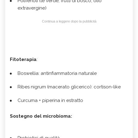
Polifenoli (tè verde, frutti di bosco, olio
extravergine)
Continua a leggere dopo la pubblicità
Fitoterapia
:
Boswellia: antinfiammatoria naturale
Ribes nigrum (macerato glicerico): cortison-like
Curcuma + piperina in estratto
Sostegno del microbioma:
Probiotici di qualità