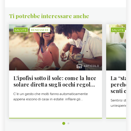
Ti potrebbe interessare anche
SALUTE
BENESSERE
SALUTE
B
ARTICOLO
L'ipofisi sotto il sole: come la luce
La “sta
solare diretta sugli occhi regol...
perché i
senti es.
C'è un gesto che molti fanno automaticamente
appena escono di casa in estate: infilare gli...
Sentirsi stan
un’esperienz