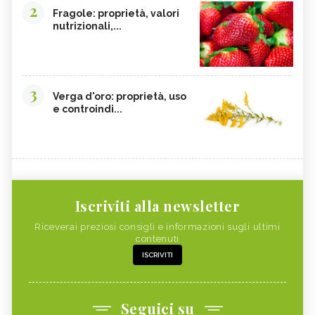
2
Fragole: proprietà, valori
nutrizionali,...
3
Verga d'oro: proprietà, uso
e controindi...
Iscriviti alla newsletter
Riceverai preziosi consigli e informazioni sugli ultimi
contenuti
ISCRIVITI
Seguici su