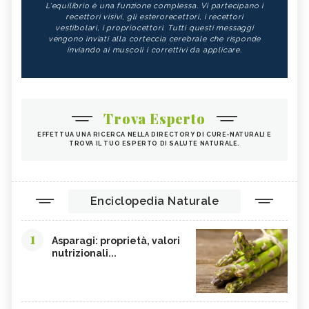
L'equilibrio è una funzione complessa. Vi partecipano i
recettori visivi, gli esterorecettori, i recettori
vestibolari, i propriocettori. Tutti questi messaggi
vengono inviati alla corteccia cerebrale che risponde
inviando ai muscoli i correttivi da applicare.
Trova Esperto
EFFETTUA UNA RICERCA NELLA DIRECTORY DI CURE-NATURALI E
TROVA IL TUO ESPERTO DI SALUTE NATURALE.
Enciclopedia Naturale
1
Asparagi: proprietà, valori
nutrizionali...