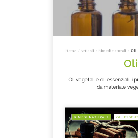
Home
Articoli
Rimedi naturali
Oli
Ol
Oli vegetali e oli essenziali, i 
da materiale vege
RIMEDI NATURALI
OLI ESSENZ