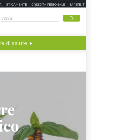
A
ETICAMENTE
CRESCITA PERSONALE
SAPERE.IT
e di salute
rre
ico