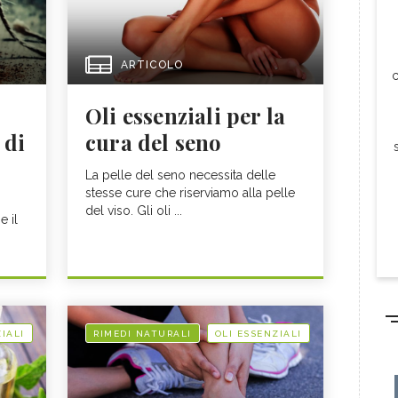
ARTICOLO
c
Oli essenziali per la
 di
cura del seno
La pelle del seno necessita delle
stesse cure che riserviamo alla pelle
del viso. Gli oli ...
e il
IALI
RIMEDI NATURALI
OLI ESSENZIALI