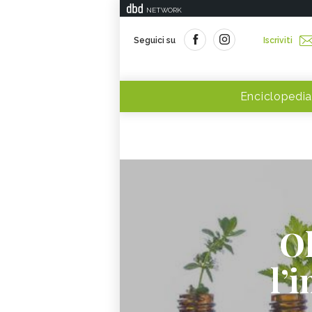
NETWORK
Seguici su
Iscriviti
Enciclopedia
Ol
l’