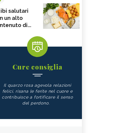
ibi salutari
n un alto
ntenuto di...
Cure consiglia
Il quarzo rosa agevola relazioni
felici, risana le ferite nel cuore e
contribuisce a fortificare il senso
del perdono.