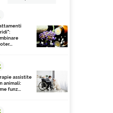
1
attamenti
ridi":
mbinare
ioter...
2
rapie assistite
n animali:
me funz...
3