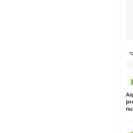
As
pr
nut