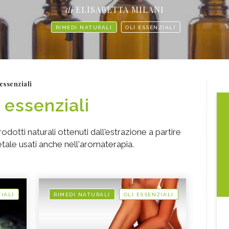
di
ELISABETTA MILANI
RIMEDI NATURALI
OLI ESSENZIALI
 essenziali
i essenziali
prodotti naturali ottenuti dall'estrazione a partire
tale usati anche nell'aromaterapia.
IALI
RIMEDI NATURALI
OLI ESSENZIALI