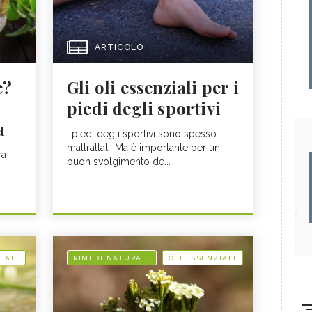
ARTICOLO
e?
Gli oli essenziali per i
piedi degli sportivi
a
I piedi degli sportivi sono spesso
maltrattati. Ma è importante per un
ra
buon svolgimento de...
IALI
RIMEDI NATURALI
OLI ESSENZIALI