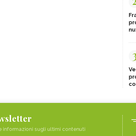
Fr
pr
nut
Ve
pr
co
ewsletter
e informazioni sugli ultimi contenuti