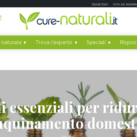
DEABYDAY
VITA DA MAMM
 naturale
Trova l'esperto
Speciali
Rispost
i essenziali per ridu
inquinamento domest