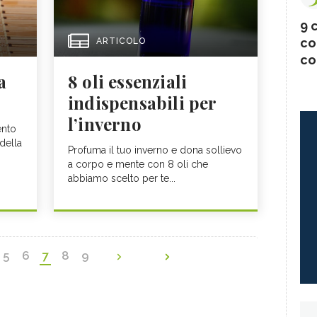
9 c
co
ARTICOLO
co
a
8 oli essenziali
indispensabili per
l’inverno
ento
 della
Profuma il tuo inverno e dona sollievo
a corpo e mente con 8 oli che
abbiamo scelto per te...
5
6
7
8
9