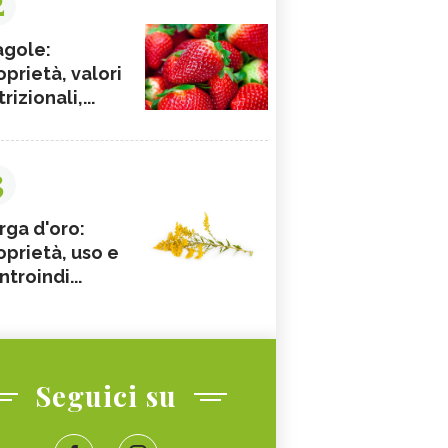
2
agole:
oprietà, valori
rizionali,...
3
rga d'oro:
oprietà, uso e
ntroindi...
Seguici su