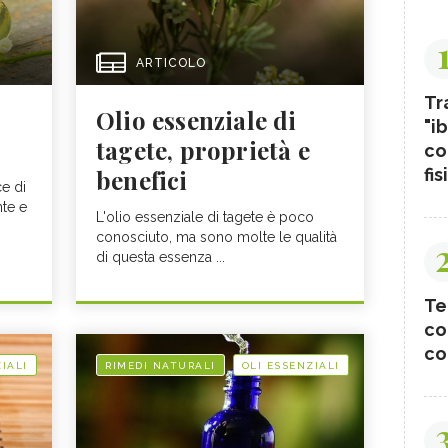
ARTICOLO
Tr
Olio essenziale di
"ib
tagete, proprietà e
co
fis
benefici
ce di
nte e
L'olio essenziale di tagete è poco
conosciuto, ma sono molte le qualità
di questa essenza ...
Te
co
co
IALI
RIMEDI NATURALI
OLI ESSENZIALI